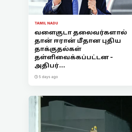
TAMIL NADU
வளைகுடா தலைவர்களால்
தான் ஈரான் மீதான புதிய
தாக்குதல்கள்
தள்ளிவைக்கப்பட்டன -
அதிபர்...
5 days ago