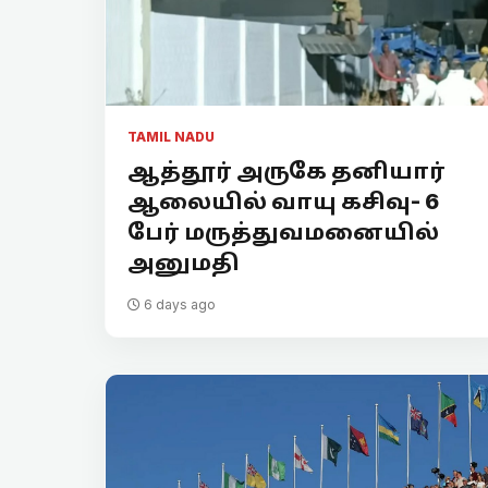
TAMIL NADU
ஆத்தூர் அருகே தனியார்
ஆலையில் வாயு கசிவு- 6
பேர் மருத்துவமனையில்
அனுமதி
6 days ago