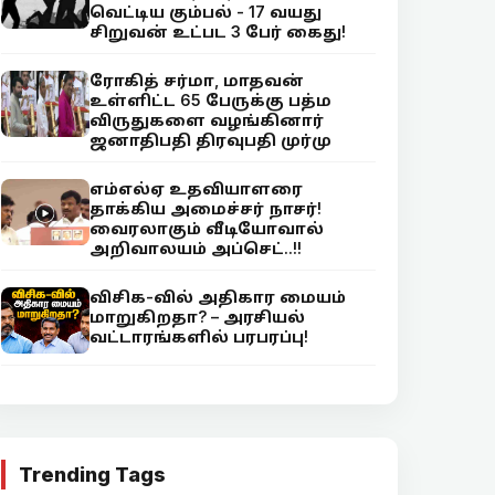
வெட்டிய கும்பல் - 17 வயது
சிறுவன் உட்பட 3 பேர் கைது!
ரோகித் சர்மா, மாதவன்
உள்ளிட்ட 65 பேருக்கு பத்ம
விருதுகளை வழங்கினார்
ஜனாதிபதி திரவுபதி முர்மு
எம்எல்ஏ உதவியாளரை
தாக்கிய அமைச்சர் நாசர்!
வைரலாகும் வீடியோவால்
அறிவாலயம் அப்செட்..!!
விசிக-வில் அதிகார மையம்
மாறுகிறதா? – அரசியல்
வட்டாரங்களில் பரபரப்பு!
Trending Tags