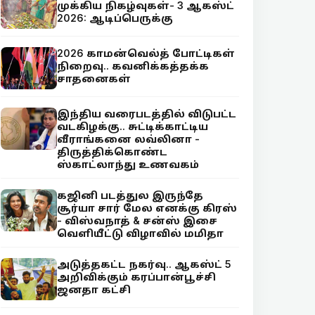
முக்கிய நிகழ்வுகள்- 3 ஆகஸ்ட்
2026: ஆடிப்பெருக்கு
2026 காமன்வெல்த் போட்டிகள்
நிறைவு.. கவனிக்கத்தக்க
சாதனைகள்
இந்திய வரைபடத்தில் விடுபட்ட
வடகிழக்கு.. சுட்டிக்காட்டிய
வீராங்கனை லவ்லினா -
திருத்திக்கொண்ட
ஸ்காட்லாந்து உணவகம்
கஜினி படத்துல இருந்தே
சூர்யா சார் மேல எனக்கு கிரஸ்
- விஸ்வநாத் & சன்ஸ் இசை
வெளியீட்டு விழாவில் மமிதா
அடுத்தகட்ட நகர்வு.. ஆகஸ்ட் 5
அறிவிக்கும் கரப்பான்பூச்சி
ஜனதா கட்சி