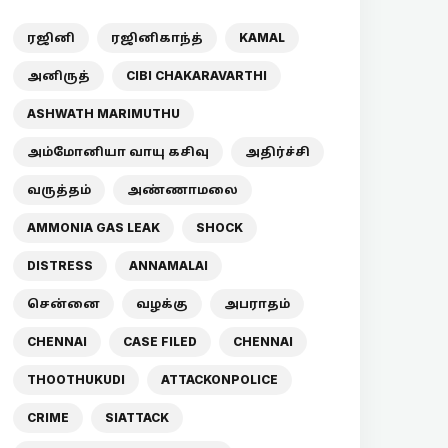
ரஜினி
ரஜினிகாந்த்
KAMAL
அனிருத்
CIBI CHAKARAVARTHI
ASHWATH MARIMUTHU
அம்மோனியா வாயு கசிவு
அதிர்ச்சி
வருத்தம்
அண்ணாமலை
AMMONIA GAS LEAK
SHOCK
DISTRESS
ANNAMALAI
சென்னை
வழக்கு
அபராதம்
CHENNAI
CASE FILED
CHENNAI
THOOTHUKUDI
ATTACKONPOLICE
CRIME
SIATTACK