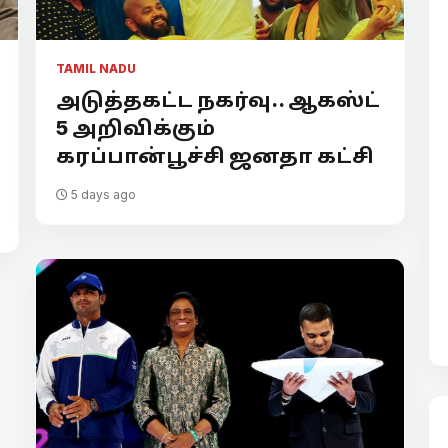
TAMIL NADU
அடுத்தகட்ட நகர்வு.. ஆகஸ்ட்
5 அறிவிக்கும்
கரப்பான்பூச்சி ஜனதா கட்சி
5 days ago