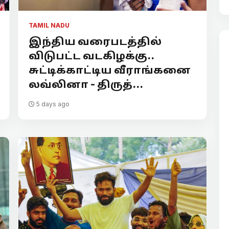
TAMIL NADU
இந்திய வரைபடத்தில்
விடுபட்ட வடகிழக்கு..
சுட்டிக்காட்டிய வீராங்கனை
லவ்லினா - திருத்...
5 days ago