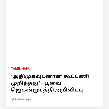
TAMIL NADU
‘அதிமுகவுடனான கூட்டணி
முறிந்தது’ - பூவை
ஜெகன்மூர்த்தி அறிவிப்பு
1 week ago