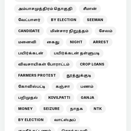
அம்பாசமுத்திரம் தொகுதி
சீமான்
வேட்பாளர்
BY ELECTION
SEEMAN
CANDIDATE
மின்சார நிறுத்தம்
சேலம்
மனைவி
கைது
NIGHT
ARREST
பயிர்க்கடன்
பயிர்க்கடன் தள்ளுபடி
விவசாயிகள் போராட்டம்
CROP LOANS
FARMERS PROTEST
தூத்துக்குடி
கோவில்பட்டி
கஞ்சா
பணம்
பறிமுதல்
KOVILPATTI
GANJA
MONEY
SEIZURE
நாதக
NTK
BY ELECTION
வாட்ஸ்அப்
குடிநீர் கட்டணம்
சொத்து வரி