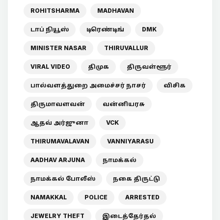
ROHITSHARMA
MADHAVAN
டாப் நியூஸ்
டிரெண்டிங்
DMK
MINISTER NASAR
THIRUVALLUR
VIRAL VIDEO
திமுக
திருவள்ளூர்
பால்வளத்துறை அமைச்சர் நாசர்
விசிக
திருமாவளவன்
வன்னியரசு
ஆதவ் அர்ஜுனா
VCK
THIRUMAVALAVAN
VANNIYARASU
AADHAV ARJUNA
நாமக்கல்
நாமக்கல் போலீஸ்
நகை திருட்டு
NAMAKKAL
POLICE
ARRESTED
JEWELRY THEFT
இடைத்தேர்தல்