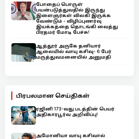
போதைப் பொருள்
பயன்படுத்துவதில் இருந்து
இளைஞர்கள் விலகி இருக்க
வேண்டும் - விழிப்புணர்வு
இயக்கத்தை தொடங்கி வைத்து
பிரதமர் மோடி பேச்சு!
ஆத்தூர் அருகே தனியார்
ஆலையில் வாயு கசிவு- 6 பேர்
மருத்துவமனையில் அனுமதி
பிரபலமான செய்திகள்
ரஜினி 173-வது படத்தின் பெயர்
அதிகாரபூர்வ அறிவிப்பு!
அமோனியா வாயு கசிவால்