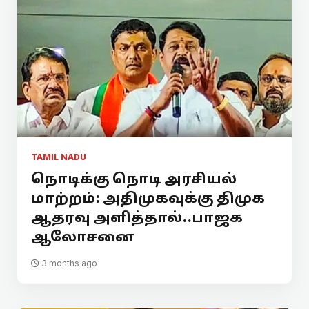
TAMIL NADU
நொடிக்கு நொடி அரசியல்
மாற்றம்: அதிமுகவுக்கு திமுக
ஆதரவு அளித்தால்..பாஜக
ஆலோசனை
3 months ago