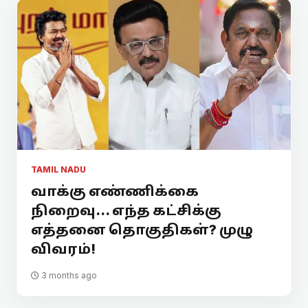
TAMIL NADU
வாக்கு எண்ணிக்கை
நிறைவு... எந்த கட்சிக்கு
எத்தனை தொகுதிகள்? முழு
விவரம்!
3 months ago