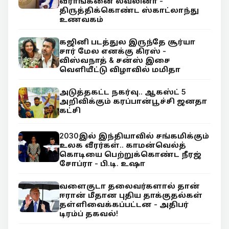
வீராங்கனை லவ்லினா -
திருத்திக்கொண்ட ஸ்காட்லாந்து
உணவகம்
கஜினி படத்துல இருந்தே சூர்யா
சார் மேல எனக்கு கிரஸ் -
விஸ்வநாத் & சன்ஸ் இசை
வெளியீட்டு விழாவில் மமிதா
அடுத்தகட்ட நகர்வு.. ஆகஸ்ட் 5
அறிவிக்கும் கரப்பான்பூச்சி ஜனதா
கட்சி
2030இல் இந்தியாவில் சங்கமிக்கும்
உலக வீரர்கள்.. காமன்வெல்த்
கொடியை பெற்றுக்கொண்ட நீரஜ்
சோப்ரா - பி.டி. உஷா
வளைகுடா தலைவர்களால் தான்
ஈரான் மீதான புதிய தாக்குதல்கள்
தள்ளிவைக்கப்பட்டன - அதிபர்
டிரம்ப் தகவல்!