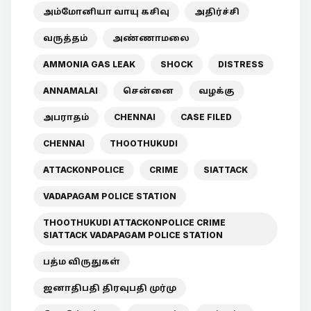
அம்மோனியா வாயு கசிவு
அதிர்ச்சி
வருத்தம்
அண்ணாமலை
AMMONIA GAS LEAK
SHOCK
DISTRESS
ANNAMALAI
சென்னை
வழக்கு
அபராதம்
CHENNAI
CASE FILED
CHENNAI
THOOTHUKUDI
ATTACKONPOLICE
CRIME
SIATTACK
VADAPAGAM POLICE STATION
THOOTHUKUDI ATTACKONPOLICE CRIME
SIATTACK VADAPAGAM POLICE STATION
பத்ம விருதுகள்
ஜனாதிபதி திரவுபதி முர்மு