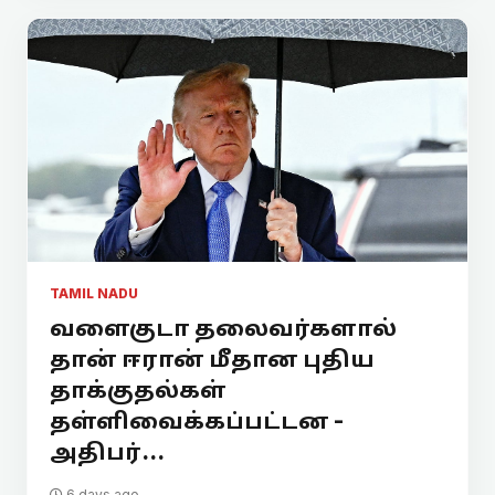
TAMIL NADU
வளைகுடா தலைவர்களால்
தான் ஈரான் மீதான புதிய
தாக்குதல்கள்
தள்ளிவைக்கப்பட்டன -
அதிபர்...
6 days ago