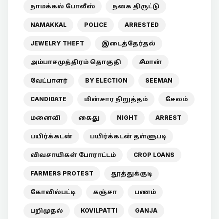
நாமக்கல் போலீஸ்
நகை திருட்டு
NAMAKKAL
POLICE
ARRESTED
JEWELRY THEFT
இடைத்தேர்தல்
அம்பாசமுத்திரம் தொகுதி
சீமான்
வேட்பாளர்
BY ELECTION
SEEMAN
CANDIDATE
மின்சார நிறுத்தம்
சேலம்
மனைவி
கைது
NIGHT
ARREST
பயிர்க்கடன்
பயிர்க்கடன் தள்ளுபடி
விவசாயிகள் போராட்டம்
CROP LOANS
FARMERS PROTEST
தூத்துக்குடி
கோவில்பட்டி
கஞ்சா
பணம்
பறிமுதல்
KOVILPATTI
GANJA