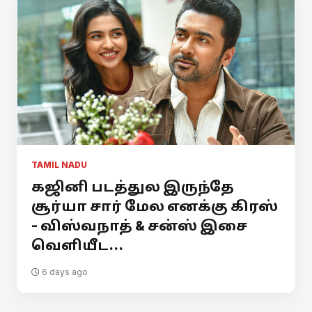
TAMIL NADU
கஜினி படத்துல இருந்தே
சூர்யா சார் மேல எனக்கு கிரஸ்
- விஸ்வநாத் & சன்ஸ் இசை
வெளியீட...
6 days ago