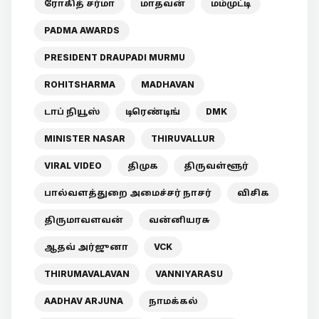
ரோகித் சர்மா
மாதவன்
மம்முட்டி
PADMA AWARDS
PRESIDENT DRAUPADI MURMU
ROHITSHARMA
MADHAVAN
டாப் நியூஸ்
டிரெண்டிங்
DMK
MINISTER NASAR
THIRUVALLUR
VIRAL VIDEO
திமுக
திருவள்ளூர்
பால்வளத்துறை அமைச்சர் நாசர்
விசிக
திருமாவளவன்
வன்னியரசு
ஆதவ் அர்ஜுனா
VCK
THIRUMAVALAVAN
VANNIYARASU
AADHAV ARJUNA
நாமக்கல்