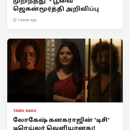
முறிந்தது’ - பூவை
ஜெகன்மூர்த்தி அறிவிப்பு
1 week ago
TAMIL NADU
லோகேஷ் கனகராஜின் ‘டிசி’
டிரெய்லர் வெளியானது!