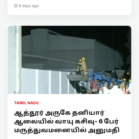
6 days ago
TAMIL NADU
ஆத்தூர் அருகே தனியார்
ஆலையில் வாயு கசிவு- 6 பேர்
மருத்துவமனையில் அனுமதி