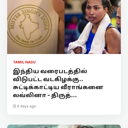
TAMIL NADU
இந்திய வரைபடத்தில்
விடுபட்ட வடகிழக்கு..
சுட்டிக்காட்டிய வீராங்கனை
லவ்லினா - திருத்...
6 days ago