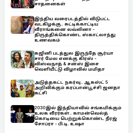
சாதனைகள்
இந்திய வரைபடத்தில் விடுபட்ட
வடகிழக்கு.. சுட்டிக்காட்டிய
வீராங்கனை லவ்லினா -
திருத்திக்கொண்ட ஸ்காட்லாந்து
உணவகம்
கஜினி படத்துல இருந்தே சூர்யா
சார் மேல எனக்கு கிரஸ் -
விஸ்வநாத் & சன்ஸ் இசை
வெளியீட்டு விழாவில் மமிதா
அடுத்தகட்ட நகர்வு.. ஆகஸ்ட் 5
அறிவிக்கும் கரப்பான்பூச்சி ஜனதா
கட்சி
2030இல் இந்தியாவில் சங்கமிக்கும்
உலக வீரர்கள்.. காமன்வெல்த்
கொடியை பெற்றுக்கொண்ட நீரஜ்
சோப்ரா - பி.டி. உஷா