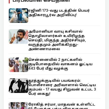
பிரபலமான செய்திகள்
ரஜினி 173-வது படத்தின் பெயர்
அதிகாரபூர்வ அறிவிப்பு!
அமோனியா வாயு கசிவால்
தொழிலாளர்கள் உயிரிழந்த
செய்தி, மிகுந்த அதிர்ச்சியும்,
வருத்தமும் அளிக்கிறது-
அண்ணாமலை
சென்னையில் 2 நாட்களில்
குடிபோதையில் வாகனம் ஓட்டிய
443 பேர் மீது வழக்கு
தூத்துக்குடியில் பயங்கரம்:
போலீசாரை அரிவாளால் வெட்டிய
கும்பல் - 17 வயது சிறுவன் உட்பட 3
பேர் கைது!
ரோகித் சர்மா, மாதவன் உள்ளிட்ட
65 பேருக்கு பத்ம விருதுகளை