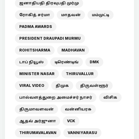
ஜனாதிபதி திரவுபதி முர்மு
ரோகித் சர்மா
மாதவன்
மம்முட்டி
PADMA AWARDS
PRESIDENT DRAUPADI MURMU
ROHITSHARMA
MADHAVAN
டாப் நியூஸ்
டிரெண்டிங்
DMK
MINISTER NASAR
THIRUVALLUR
VIRAL VIDEO
திமுக
திருவள்ளூர்
பால்வளத்துறை அமைச்சர் நாசர்
விசிக
திருமாவளவன்
வன்னியரசு
ஆதவ் அர்ஜுனா
VCK
THIRUMAVALAVAN
VANNIYARASU