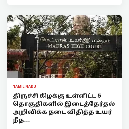
TAMIL NADU
திருச்சி கிழக்கு உள்ளிட்ட 5
தொகுதிகளில் இடைத்தேர்தல்
அறிவிக்க தடை விதித்த உயர்
நீத...