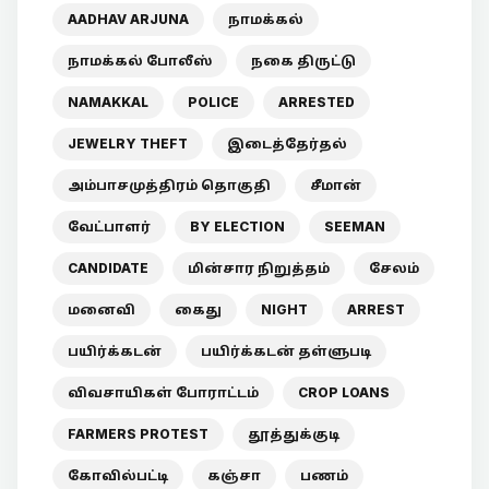
AADHAV ARJUNA
நாமக்கல்
நாமக்கல் போலீஸ்
நகை திருட்டு
NAMAKKAL
POLICE
ARRESTED
JEWELRY THEFT
இடைத்தேர்தல்
அம்பாசமுத்திரம் தொகுதி
சீமான்
வேட்பாளர்
BY ELECTION
SEEMAN
CANDIDATE
மின்சார நிறுத்தம்
சேலம்
மனைவி
கைது
NIGHT
ARREST
பயிர்க்கடன்
பயிர்க்கடன் தள்ளுபடி
விவசாயிகள் போராட்டம்
CROP LOANS
FARMERS PROTEST
தூத்துக்குடி
கோவில்பட்டி
கஞ்சா
பணம்