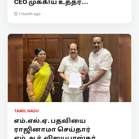
CEO முக்கிய உத்தர...
1 month ago
TAMIL NADU
எம்.எல்.ஏ. பதவியை
ராஜினாமா செய்தார்
எம்.ஆர்.விஜயபாஸ்கர்