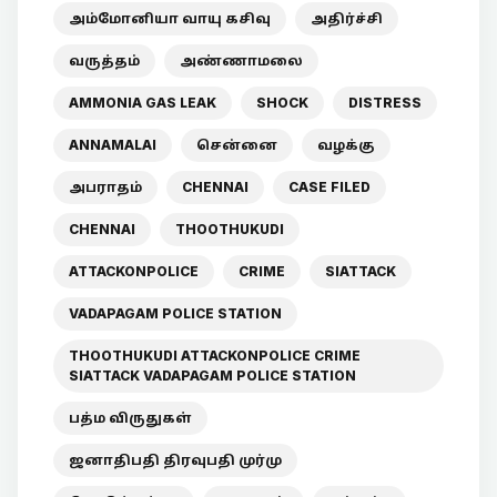
அம்மோனியா வாயு கசிவு
அதிர்ச்சி
வருத்தம்
அண்ணாமலை
AMMONIA GAS LEAK
SHOCK
DISTRESS
ANNAMALAI
சென்னை
வழக்கு
அபராதம்
CHENNAI
CASE FILED
CHENNAI
THOOTHUKUDI
ATTACKONPOLICE
CRIME
SIATTACK
VADAPAGAM POLICE STATION
THOOTHUKUDI ATTACKONPOLICE CRIME
SIATTACK VADAPAGAM POLICE STATION
பத்ம விருதுகள்
ஜனாதிபதி திரவுபதி முர்மு