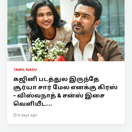
TAMIL NADU
கஜினி படத்துல இருந்தே
சூர்யா சார் மேல எனக்கு கிரஸ்
- விஸ்வநாத் & சன்ஸ் இசை
வெளியீட...
6 days ago