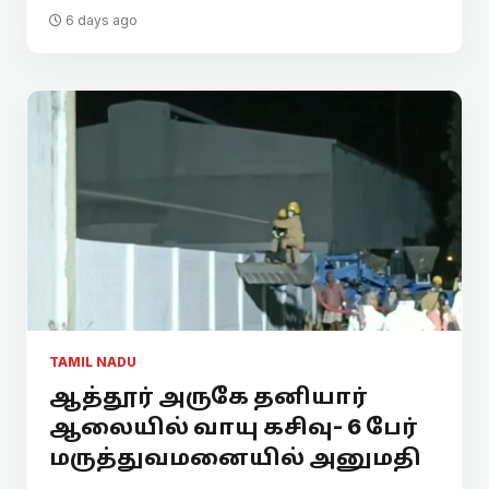
6 days ago
TAMIL NADU
ஆத்தூர் அருகே தனியார்
ஆலையில் வாயு கசிவு- 6 பேர்
மருத்துவமனையில் அனுமதி