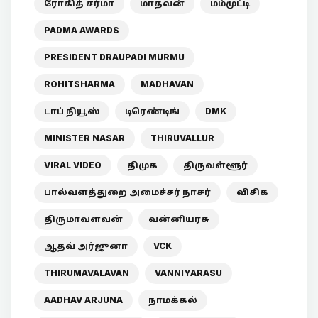
ரோகித் சர்மா
மாதவன்
மம்முட்டி
PADMA AWARDS
PRESIDENT DRAUPADI MURMU
ROHITSHARMA
MADHAVAN
டாப் நியூஸ்
டிரெண்டிங்
DMK
MINISTER NASAR
THIRUVALLUR
VIRAL VIDEO
திமுக
திருவள்ளூர்
பால்வளத்துறை அமைச்சர் நாசர்
விசிக
திருமாவளவன்
வன்னியரசு
ஆதவ் அர்ஜுனா
VCK
THIRUMAVALAVAN
VANNIYARASU
AADHAV ARJUNA
நாமக்கல்