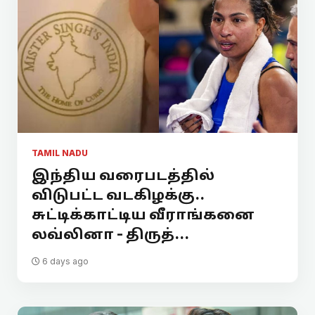
TAMIL NADU
இந்திய வரைபடத்தில்
விடுபட்ட வடகிழக்கு..
சுட்டிக்காட்டிய வீராங்கனை
லவ்லினா - திருத்...
6 days ago