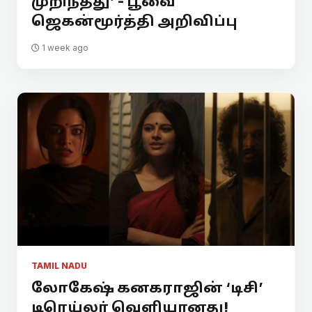
முறிந்தது’ - பூவை
ஜெகன்மூர்த்தி அறிவிப்பு
1 week ago
TAMIL NADU
லோகேஷ் கனகராஜின் ‘டிசி’
டிரெய்லர் வெளியானது!