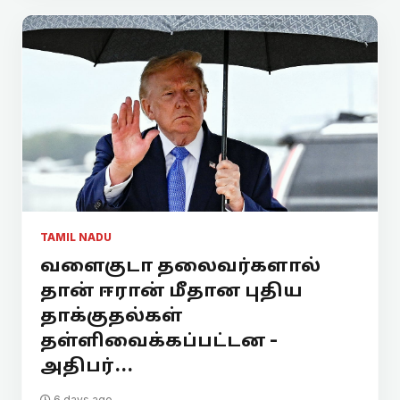
TAMIL NADU
வளைகுடா தலைவர்களால்
தான் ஈரான் மீதான புதிய
தாக்குதல்கள்
தள்ளிவைக்கப்பட்டன -
அதிபர்...
6 days ago