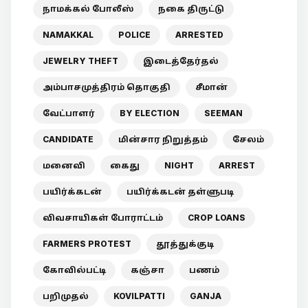
நாமக்கல் போலீஸ்
நகை திருட்டு
NAMAKKAL
POLICE
ARRESTED
JEWELRY THEFT
இடைத்தேர்தல்
அம்பாசமுத்திரம் தொகுதி
சீமான்
வேட்பாளர்
BY ELECTION
SEEMAN
CANDIDATE
மின்சார நிறுத்தம்
சேலம்
மனைவி
கைது
NIGHT
ARREST
பயிர்க்கடன்
பயிர்க்கடன் தள்ளுபடி
விவசாயிகள் போராட்டம்
CROP LOANS
FARMERS PROTEST
தூத்துக்குடி
கோவில்பட்டி
கஞ்சா
பணம்
பறிமுதல்
KOVILPATTI
GANJA