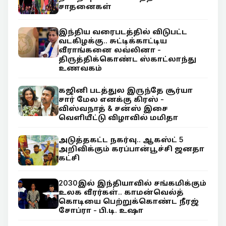
சாதனைகள்
இந்திய வரைபடத்தில் விடுபட்ட
வடகிழக்கு.. சுட்டிக்காட்டிய
வீராங்கனை லவ்லினா -
திருத்திக்கொண்ட ஸ்காட்லாந்து
உணவகம்
கஜினி படத்துல இருந்தே சூர்யா
சார் மேல எனக்கு கிரஸ் -
விஸ்வநாத் & சன்ஸ் இசை
வெளியீட்டு விழாவில் மமிதா
அடுத்தகட்ட நகர்வு.. ஆகஸ்ட் 5
அறிவிக்கும் கரப்பான்பூச்சி ஜனதா
கட்சி
2030இல் இந்தியாவில் சங்கமிக்கும்
உலக வீரர்கள்.. காமன்வெல்த்
கொடியை பெற்றுக்கொண்ட நீரஜ்
சோப்ரா - பி.டி. உஷா