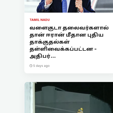
TAMIL NADU
வளைகுடா தலைவர்களால்
தான் ஈரான் மீதான புதிய
தாக்குதல்கள்
தள்ளிவைக்கப்பட்டன -
அதிபர்...
5 days ago