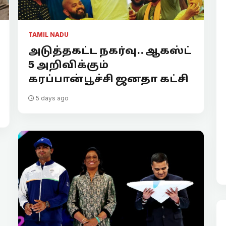
TAMIL NADU
அடுத்தகட்ட நகர்வு.. ஆகஸ்ட்
5 அறிவிக்கும்
கரப்பான்பூச்சி ஜனதா கட்சி
5 days ago