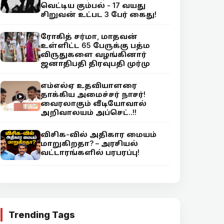
வெட்டிய கும்பல் - 17 வயது
சிறுவன் உட்பட 3 பேர் கைது!
ரோகித் சர்மா, மாதவன்
உள்ளிட்ட 65 பேருக்கு பத்ம
விருதுகளை வழங்கினார்
ஜனாதிபதி திரவுபதி முர்மு
எம்எல்ஏ உதவியாளரை
தாக்கிய அமைச்சர் நாசர்!
வைரலாகும் வீடியோவால்
அறிவாலயம் அப்செட்..!!
விசிக-வில் அதிகார மையம்
மாறுகிறதா? – அரசியல்
வட்டாரங்களில் பரபரப்பு!
Trending Tags