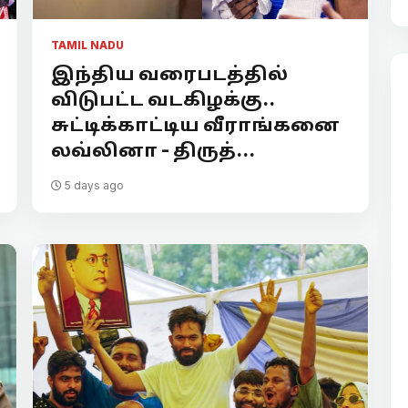
TAMIL NADU
இந்திய வரைபடத்தில்
விடுபட்ட வடகிழக்கு..
சுட்டிக்காட்டிய வீராங்கனை
லவ்லினா - திருத்...
5 days ago