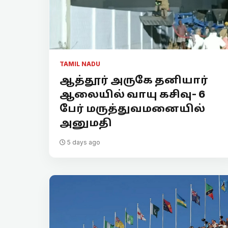
TAMIL NADU
ஆத்தூர் அருகே தனியார்
ஆலையில் வாயு கசிவு- 6
பேர் மருத்துவமனையில்
அனுமதி
5 days ago