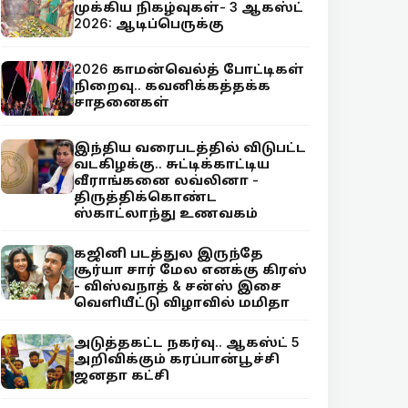
முக்கிய நிகழ்வுகள்- 3 ஆகஸ்ட்
2026: ஆடிப்பெருக்கு
2026 காமன்வெல்த் போட்டிகள்
நிறைவு.. கவனிக்கத்தக்க
சாதனைகள்
இந்திய வரைபடத்தில் விடுபட்ட
வடகிழக்கு.. சுட்டிக்காட்டிய
வீராங்கனை லவ்லினா -
திருத்திக்கொண்ட
ஸ்காட்லாந்து உணவகம்
கஜினி படத்துல இருந்தே
சூர்யா சார் மேல எனக்கு கிரஸ்
- விஸ்வநாத் & சன்ஸ் இசை
வெளியீட்டு விழாவில் மமிதா
அடுத்தகட்ட நகர்வு.. ஆகஸ்ட் 5
அறிவிக்கும் கரப்பான்பூச்சி
ஜனதா கட்சி