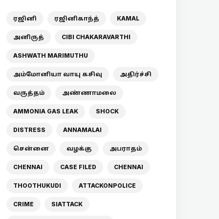
ரஜினி
ரஜினிகாந்த்
KAMAL
அனிருத்
CIBI CHAKARAVARTHI
ASHWATH MARIMUTHU
அம்மோனியா வாயு கசிவு
அதிர்ச்சி
வருத்தம்
அண்ணாமலை
AMMONIA GAS LEAK
SHOCK
DISTRESS
ANNAMALAI
சென்னை
வழக்கு
அபராதம்
CHENNAI
CASE FILED
CHENNAI
THOOTHUKUDI
ATTACKONPOLICE
CRIME
SIATTACK