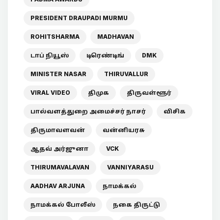
PRESIDENT DRAUPADI MURMU
ROHITSHARMA
MADHAVAN
டாப் நியூஸ்
டிரெண்டிங்
DMK
MINISTER NASAR
THIRUVALLUR
VIRAL VIDEO
திமுக
திருவள்ளூர்
பால்வளத்துறை அமைச்சர் நாசர்
விசிக
திருமாவளவன்
வன்னியரசு
ஆதவ் அர்ஜுனா
VCK
THIRUMAVALAVAN
VANNIYARASU
AADHAV ARJUNA
நாமக்கல்
நாமக்கல் போலீஸ்
நகை திருட்டு