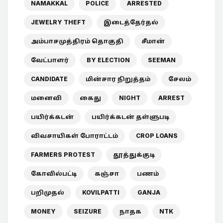
NAMAKKAL
POLICE
ARRESTED
JEWELRY THEFT
இடைத்தேர்தல்
அம்பாசமுத்திரம் தொகுதி
சீமான்
வேட்பாளர்
BY ELECTION
SEEMAN
CANDIDATE
மின்சார நிறுத்தம்
சேலம்
மனைவி
கைது
NIGHT
ARREST
பயிர்க்கடன்
பயிர்க்கடன் தள்ளுபடி
விவசாயிகள் போராட்டம்
CROP LOANS
FARMERS PROTEST
தூத்துக்குடி
கோவில்பட்டி
கஞ்சா
பணம்
பறிமுதல்
KOVILPATTI
GANJA
MONEY
SEIZURE
நாதக
NTK