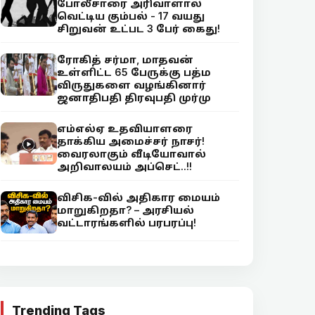
போலீசாரை அரிவாளால்
வெட்டிய கும்பல் - 17 வயது
சிறுவன் உட்பட 3 பேர் கைது!
ரோகித் சர்மா, மாதவன்
உள்ளிட்ட 65 பேருக்கு பத்ம
விருதுகளை வழங்கினார்
ஜனாதிபதி திரவுபதி முர்மு
எம்எல்ஏ உதவியாளரை
தாக்கிய அமைச்சர் நாசர்!
வைரலாகும் வீடியோவால்
அறிவாலயம் அப்செட்..!!
விசிக-வில் அதிகார மையம்
மாறுகிறதா? – அரசியல்
வட்டாரங்களில் பரபரப்பு!
Trending Tags