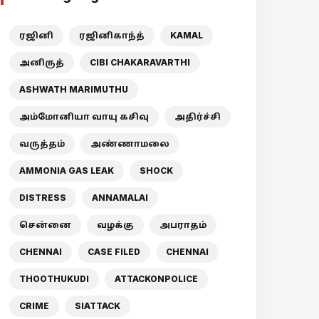
ரஜினி
ரஜினிகாந்த்
KAMAL
அனிருத்
CIBI CHAKARAVARTHI
ASHWATH MARIMUTHU
அம்மோனியா வாயு கசிவு
அதிர்ச்சி
வருத்தம்
அண்ணாமலை
AMMONIA GAS LEAK
SHOCK
DISTRESS
ANNAMALAI
சென்னை
வழக்கு
அபராதம்
CHENNAI
CASE FILED
CHENNAI
THOOTHUKUDI
ATTACKONPOLICE
CRIME
SIATTACK