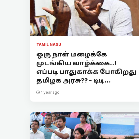
TAMIL NADU
ஒரு நாள் மழைக்கே
முடங்கிய வாழ்க்கை..!
எப்படி பாதுகாக்க போகிறது
தமிழக அரசு?? - டிடி...
1 year ago