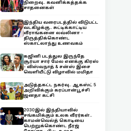
நிறைவு.. கவனிக்கத்தக்க
சாதனைகள்
இந்திய வரைபடத்தில் விடுபட்ட
வடகிழக்கு.. சுட்டிக்காட்டிய
வீராங்கனை லவ்லினா -
திருத்திக்கொண்ட
ஸ்காட்லாந்து உணவகம்
கஜினி படத்துல இருந்தே
சூர்யா சார் மேல எனக்கு கிரஸ்
- விஸ்வநாத் & சன்ஸ் இசை
வெளியீட்டு விழாவில் மமிதா
அடுத்தகட்ட நகர்வு.. ஆகஸ்ட் 5
அறிவிக்கும் கரப்பான்பூச்சி
ஜனதா கட்சி
2030இல் இந்தியாவில்
சங்கமிக்கும் உலக வீரர்கள்..
காமன்வெல்த் கொடியை
பெற்றுக்கொண்ட நீரஜ்
சோப்ரா - பி.டி. உஷா