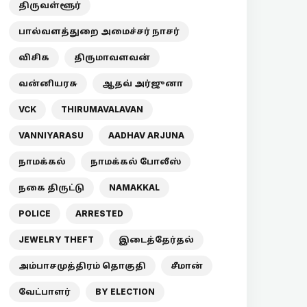
திருவள்ளூர்
பால்வளத்துறை அமைச்சர் நாசர்
விசிக
திருமாவளவன்
வன்னியரசு
ஆதவ் அர்ஜுனா
VCK
THIRUMAVALAVAN
VANNIYARASU
AADHAV ARJUNA
நாமக்கல்
நாமக்கல் போலீஸ்
நகை திருட்டு
NAMAKKAL
POLICE
ARRESTED
JEWELRY THEFT
இடைத்தேர்தல்
அம்பாசமுத்திரம் தொகுதி
சீமான்
வேட்பாளர்
BY ELECTION