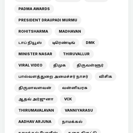
PADMA AWARDS
PRESIDENT DRAUPADI MURMU
ROHITSHARMA
MADHAVAN
டாப் நியூஸ்
டிரெண்டிங்
DMK
MINISTER NASAR
THIRUVALLUR
VIRAL VIDEO
திமுக
திருவள்ளூர்
பால்வளத்துறை அமைச்சர் நாசர்
விசிக
திருமாவளவன்
வன்னியரசு
ஆதவ் அர்ஜுனா
VCK
THIRUMAVALAVAN
VANNIYARASU
AADHAV ARJUNA
நாமக்கல்
நாமக்கல் போலீஸ்
நகை திருட்டு