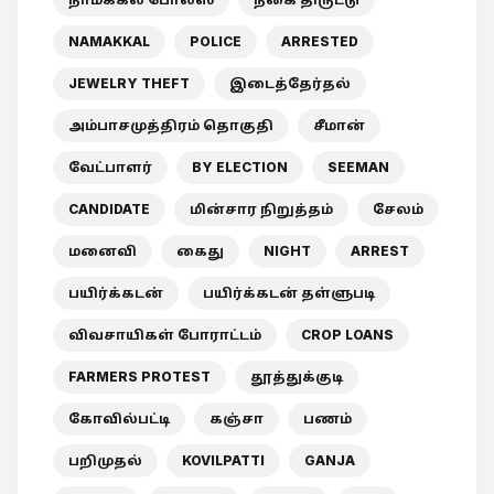
NAMAKKAL
POLICE
ARRESTED
JEWELRY THEFT
இடைத்தேர்தல்
அம்பாசமுத்திரம் தொகுதி
சீமான்
வேட்பாளர்
BY ELECTION
SEEMAN
CANDIDATE
மின்சார நிறுத்தம்
சேலம்
மனைவி
கைது
NIGHT
ARREST
பயிர்க்கடன்
பயிர்க்கடன் தள்ளுபடி
விவசாயிகள் போராட்டம்
CROP LOANS
FARMERS PROTEST
தூத்துக்குடி
கோவில்பட்டி
கஞ்சா
பணம்
பறிமுதல்
KOVILPATTI
GANJA