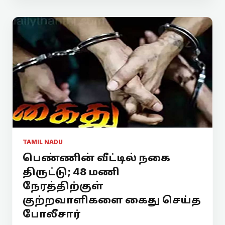
TAMIL NADU
பெண்ணின் வீட்டில் நகை
திருட்டு; 48 மணி
நேரத்திற்குள்
குற்றவாளிகளை கைது செய்த
போலீசார்