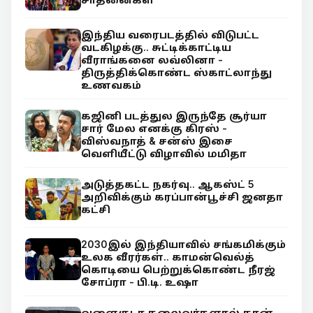
இந்திய வரைபடத்தில் விடுபட்ட
வடகிழக்கு.. சுட்டிக்காட்டிய
வீராங்கனை லவ்லினா -
திருத்திக்கொண்ட ஸ்காட்லாந்து
உணவகம்
கஜினி படத்துல இருந்தே சூர்யா
சார் மேல எனக்கு கிரஸ் -
விஸ்வநாத் & சன்ஸ் இசை
வெளியீட்டு விழாவில் மமிதா
அடுத்தகட்ட நகர்வு.. ஆகஸ்ட் 5
அறிவிக்கும் கரப்பான்பூச்சி ஜனதா
கட்சி
2030இல் இந்தியாவில் சங்கமிக்கும்
உலக வீரர்கள்.. காமன்வெல்த்
கொடியை பெற்றுக்கொண்ட நீரஜ்
சோப்ரா - பி.டி. உஷா
வளைகுடா தலைவர்களால் தான்