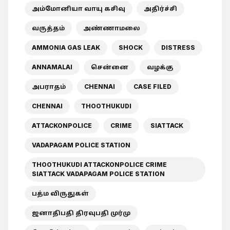
அம்மோனியா வாயு கசிவு
அதிர்ச்சி
வருத்தம்
அண்ணாமலை
AMMONIA GAS LEAK
SHOCK
DISTRESS
ANNAMALAI
சென்னை
வழக்கு
அபராதம்
CHENNAI
CASE FILED
CHENNAI
THOOTHUKUDI
ATTACKONPOLICE
CRIME
SIATTACK
VADAPAGAM POLICE STATION
THOOTHUKUDI ATTACKONPOLICE CRIME
SIATTACK VADAPAGAM POLICE STATION
பத்ம விருதுகள்
ஜனாதிபதி திரவுபதி முர்மு