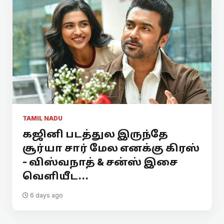
TAMIL NADU
கஜினி படத்துல இருந்தே
சூர்யா சார் மேல எனக்கு கிரஸ்
- விஸ்வநாத் & சன்ஸ் இசை
வெளியீட...
6 days ago