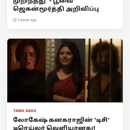
முறிந்தது’ - பூவை
ஜெகன்மூர்த்தி அறிவிப்பு
1 week ago
TAMIL NADU
லோகேஷ் கனகராஜின் ‘டிசி’
டிரெய்லர் வெளியானது!