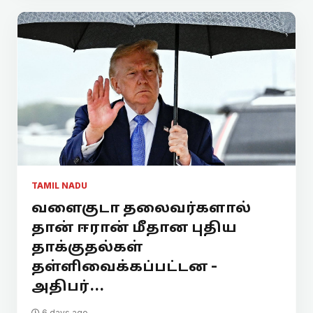
TAMIL NADU
வளைகுடா தலைவர்களால்
தான் ஈரான் மீதான புதிய
தாக்குதல்கள்
தள்ளிவைக்கப்பட்டன -
அதிபர்...
6 days ago