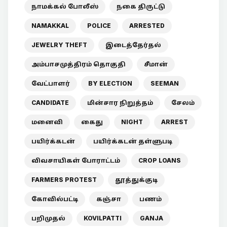
நாமக்கல் போலீஸ்
நகை திருட்டு
NAMAKKAL
POLICE
ARRESTED
JEWELRY THEFT
இடைத்தேர்தல்
அம்பாசமுத்திரம் தொகுதி
சீமான்
வேட்பாளர்
BY ELECTION
SEEMAN
CANDIDATE
மின்சார நிறுத்தம்
சேலம்
மனைவி
கைது
NIGHT
ARREST
பயிர்க்கடன்
பயிர்க்கடன் தள்ளுபடி
விவசாயிகள் போராட்டம்
CROP LOANS
FARMERS PROTEST
தூத்துக்குடி
கோவில்பட்டி
கஞ்சா
பணம்
பறிமுதல்
KOVILPATTI
GANJA