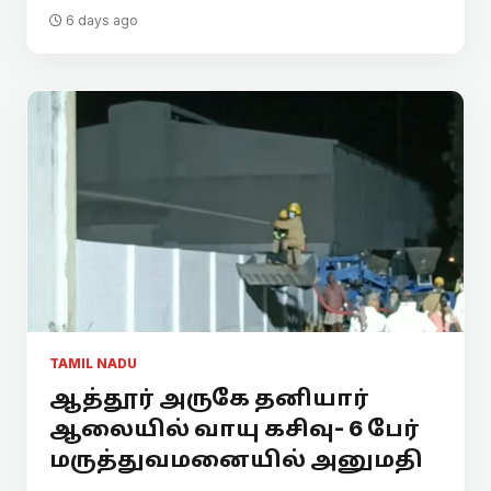
6 days ago
TAMIL NADU
ஆத்தூர் அருகே தனியார்
ஆலையில் வாயு கசிவு- 6 பேர்
மருத்துவமனையில் அனுமதி