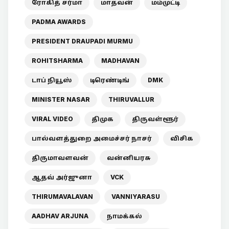
ரோகித் சர்மா
மாதவன்
மம்முட்டி
PADMA AWARDS
PRESIDENT DRAUPADI MURMU
ROHITSHARMA
MADHAVAN
டாப் நியூஸ்
டிரெண்டிங்
DMK
MINISTER NASAR
THIRUVALLUR
VIRAL VIDEO
திமுக
திருவள்ளூர்
பால்வளத்துறை அமைச்சர் நாசர்
விசிக
திருமாவளவன்
வன்னியரசு
ஆதவ் அர்ஜுனா
VCK
THIRUMAVALAVAN
VANNIYARASU
AADHAV ARJUNA
நாமக்கல்