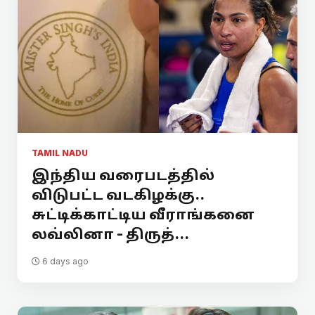
TAMIL NADU
இந்திய வரைபடத்தில்
விடுபட்ட வடகிழக்கு..
சுட்டிக்காட்டிய வீராங்கனை
லவ்லினா - திருத்...
6 days ago