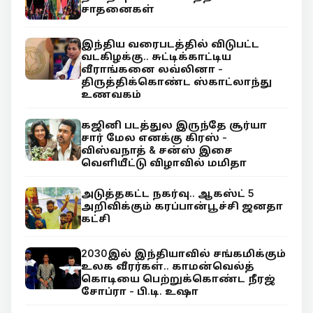
சாதனைகள்
இந்திய வரைபடத்தில் விடுபட்ட
வடகிழக்கு.. சுட்டிக்காட்டிய
வீராங்கனை லவ்லினா -
திருத்திக்கொண்ட ஸ்காட்லாந்து
உணவகம்
கஜினி படத்துல இருந்தே சூர்யா
சார் மேல எனக்கு கிரஸ் -
விஸ்வநாத் & சன்ஸ் இசை
வெளியீட்டு விழாவில் மமிதா
அடுத்தகட்ட நகர்வு.. ஆகஸ்ட் 5
அறிவிக்கும் கரப்பான்பூச்சி ஜனதா
கட்சி
2030இல் இந்தியாவில் சங்கமிக்கும்
உலக வீரர்கள்.. காமன்வெல்த்
கொடியை பெற்றுக்கொண்ட நீரஜ்
சோப்ரா - பி.டி. உஷா