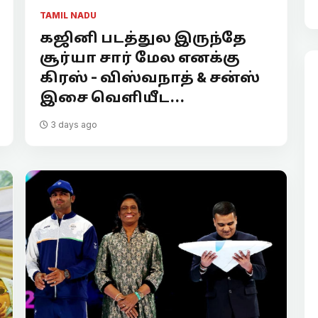
TAMIL NADU
கஜினி படத்துல இருந்தே
சூர்யா சார் மேல எனக்கு
கிரஸ் - விஸ்வநாத் & சன்ஸ்
இசை வெளியீட...
3 days ago