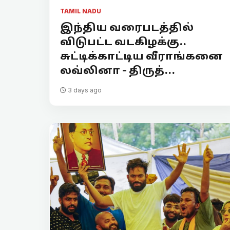
TAMIL NADU
இந்திய வரைபடத்தில்
விடுபட்ட வடகிழக்கு..
சுட்டிக்காட்டிய வீராங்கனை
லவ்லினா - திருத்...
3 days ago