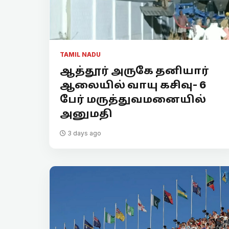
TAMIL NADU
ஆத்தூர் அருகே தனியார்
ஆலையில் வாயு கசிவு- 6
பேர் மருத்துவமனையில்
அனுமதி
3 days ago