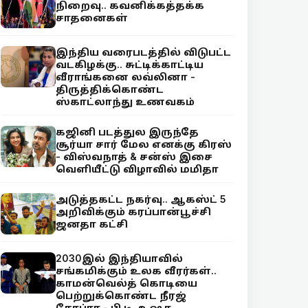
நிறைவு.. கவனிக்கத்தக்க
சாதனைகள்
இந்திய வரைபடத்தில் விடுபட்ட
வடகிழக்கு.. சுட்டிக்காட்டிய
வீராங்கனை லவ்லினா -
திருத்திக்கொண்ட
ஸ்காட்லாந்து உணவகம்
கஜினி படத்துல இருந்தே
சூர்யா சார் மேல எனக்கு கிரஸ்
- விஸ்வநாத் & சன்ஸ் இசை
வெளியீட்டு விழாவில் மமிதா
அடுத்தகட்ட நகர்வு.. ஆகஸ்ட் 5
அறிவிக்கும் கரப்பான்பூச்சி
ஜனதா கட்சி
2030இல் இந்தியாவில்
சங்கமிக்கும் உலக வீரர்கள்..
காமன்வெல்த் கொடியை
பெற்றுக்கொண்ட நீரஜ்
சோப்ரா - பி.டி. உஷா