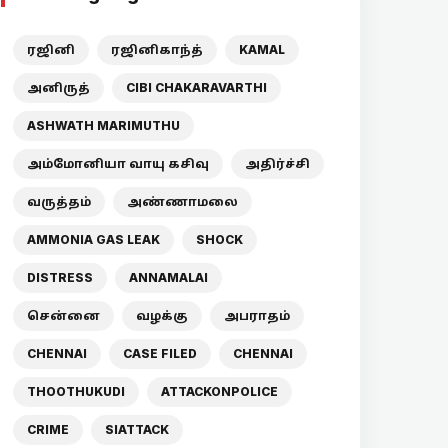
ரஜினி
ரஜினிகாந்த்
KAMAL
அனிருத்
CIBI CHAKARAVARTHI
ASHWATH MARIMUTHU
அம்மோனியா வாயு கசிவு
அதிர்ச்சி
வருத்தம்
அண்ணாமலை
AMMONIA GAS LEAK
SHOCK
DISTRESS
ANNAMALAI
சென்னை
வழக்கு
அபராதம்
CHENNAI
CASE FILED
CHENNAI
THOOTHUKUDI
ATTACKONPOLICE
CRIME
SIATTACK