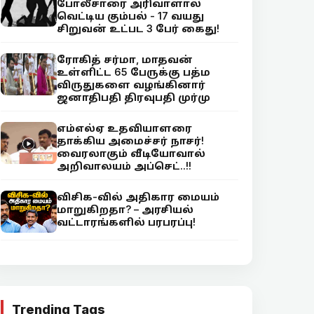
போலீசாரை அரிவாளால்
வெட்டிய கும்பல் - 17 வயது
சிறுவன் உட்பட 3 பேர் கைது!
ரோகித் சர்மா, மாதவன்
உள்ளிட்ட 65 பேருக்கு பத்ம
விருதுகளை வழங்கினார்
ஜனாதிபதி திரவுபதி முர்மு
எம்எல்ஏ உதவியாளரை
தாக்கிய அமைச்சர் நாசர்!
வைரலாகும் வீடியோவால்
அறிவாலயம் அப்செட்..!!
விசிக-வில் அதிகார மையம்
மாறுகிறதா? – அரசியல்
வட்டாரங்களில் பரபரப்பு!
Trending Tags