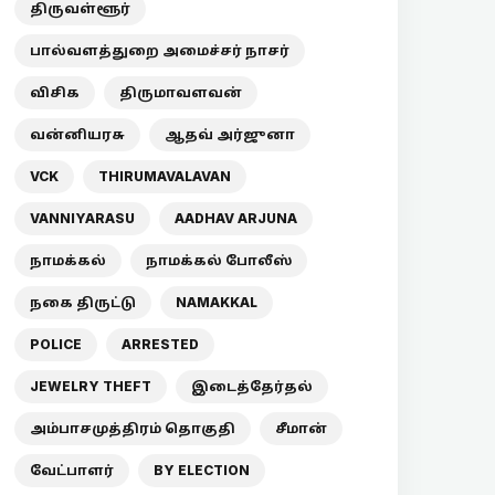
திருவள்ளூர்
பால்வளத்துறை அமைச்சர் நாசர்
விசிக
திருமாவளவன்
வன்னியரசு
ஆதவ் அர்ஜுனா
VCK
THIRUMAVALAVAN
VANNIYARASU
AADHAV ARJUNA
நாமக்கல்
நாமக்கல் போலீஸ்
நகை திருட்டு
NAMAKKAL
POLICE
ARRESTED
JEWELRY THEFT
இடைத்தேர்தல்
அம்பாசமுத்திரம் தொகுதி
சீமான்
வேட்பாளர்
BY ELECTION