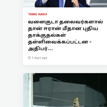
TAMIL NADU
வளைகுடா தலைவர்களால்
தான் ஈரான் மீதான புதிய
தாக்குதல்கள்
தள்ளிவைக்கப்பட்டன -
அதிபர்...
3 days ago