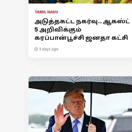
TAMIL NADU
அடுத்தகட்ட நகர்வு.. ஆகஸ்ட்
5 அறிவிக்கும்
கரப்பான்பூச்சி ஜனதா கட்சி
3 days ago