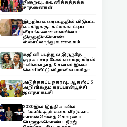
நிறைவு.. கவனிக்கத்தக்க
சாதனைகள்
இந்திய வரைபடத்தில் விடுபட்ட
வடகிழக்கு.. சுட்டிக்காட்டிய
வீராங்கனை லவ்லினா -
திருத்திக்கொண்ட
ஸ்காட்லாந்து உணவகம்
கஜினி படத்துல இருந்தே
சூர்யா சார் மேல எனக்கு கிரஸ்
- விஸ்வநாத் & சன்ஸ் இசை
வெளியீட்டு விழாவில் மமிதா
அடுத்தகட்ட நகர்வு.. ஆகஸ்ட் 5
அறிவிக்கும் கரப்பான்பூச்சி
ஜனதா கட்சி
2030இல் இந்தியாவில்
சங்கமிக்கும் உலக வீரர்கள்..
காமன்வெல்த் கொடியை
பெற்றுக்கொண்ட நீரஜ்
சோப்ரா - பி.டி. உஷா