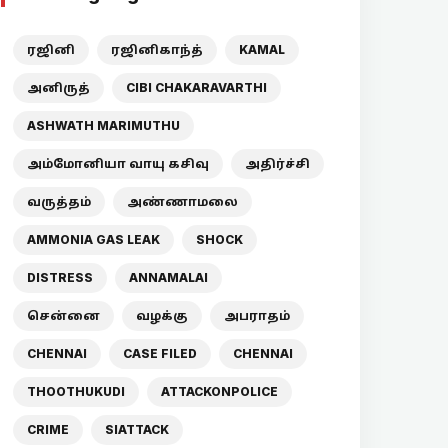
ரஜினி
ரஜினிகாந்த்
KAMAL
அனிருத்
CIBI CHAKARAVARTHI
ASHWATH MARIMUTHU
அம்மோனியா வாயு கசிவு
அதிர்ச்சி
வருத்தம்
அண்ணாமலை
AMMONIA GAS LEAK
SHOCK
DISTRESS
ANNAMALAI
சென்னை
வழக்கு
அபராதம்
CHENNAI
CASE FILED
CHENNAI
THOOTHUKUDI
ATTACKONPOLICE
CRIME
SIATTACK