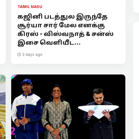
TAMIL NADU
கஜினி படத்துல இருந்தே
சூர்யா சார் மேல எனக்கு
கிரஸ் - விஸ்வநாத் & சன்ஸ்
இசை வெளியீட...
3 days ago