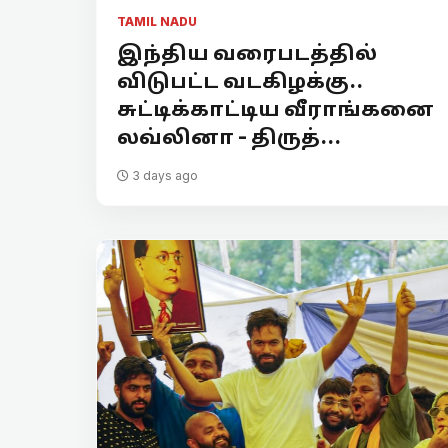
TAMIL NADU
இந்திய வரைபடத்தில்
விடுபட்ட வடகிழக்கு..
சுட்டிக்காட்டிய வீராங்கனை
லவ்லினா - திருத்...
3 days ago