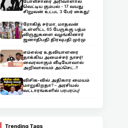
போலீசாரை அரிவாளால்
வெட்டிய கும்பல் - 17 வயது
சிறுவன் உட்பட 3 பேர் கைது!
ரோகித் சர்மா, மாதவன்
உள்ளிட்ட 65 பேருக்கு பத்ம
விருதுகளை வழங்கினார்
ஜனாதிபதி திரவுபதி முர்மு
எம்எல்ஏ உதவியாளரை
தாக்கிய அமைச்சர் நாசர்!
வைரலாகும் வீடியோவால்
அறிவாலயம் அப்செட்..!!
விசிக-வில் அதிகார மையம்
மாறுகிறதா? – அரசியல்
வட்டாரங்களில் பரபரப்பு!
Trending Tags