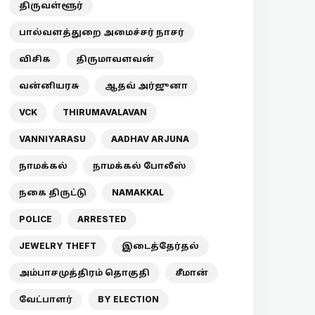
திருவள்ளூர்
பால்வளத்துறை அமைச்சர் நாசர்
விசிக
திருமாவளவன்
வன்னியரசு
ஆதவ் அர்ஜுனா
VCK
THIRUMAVALAVAN
VANNIYARASU
AADHAV ARJUNA
நாமக்கல்
நாமக்கல் போலீஸ்
நகை திருட்டு
NAMAKKAL
POLICE
ARRESTED
JEWELRY THEFT
இடைத்தேர்தல்
அம்பாசமுத்திரம் தொகுதி
சீமான்
வேட்பாளர்
BY ELECTION