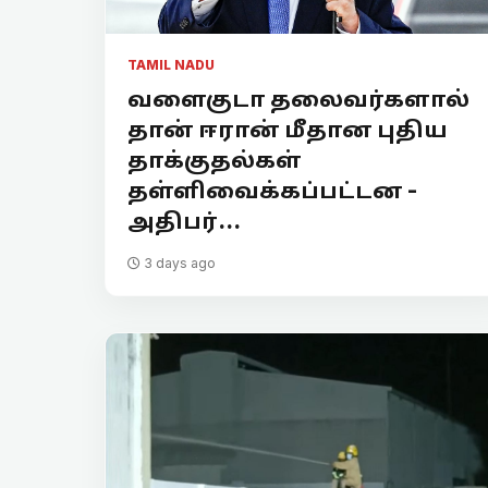
TAMIL NADU
வளைகுடா தலைவர்களால்
தான் ஈரான் மீதான புதிய
தாக்குதல்கள்
தள்ளிவைக்கப்பட்டன -
அதிபர்...
3 days ago