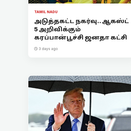
TAMIL NADU
அடுத்தகட்ட நகர்வு.. ஆகஸ்ட்
5 அறிவிக்கும்
கரப்பான்பூச்சி ஜனதா கட்சி
3 days ago