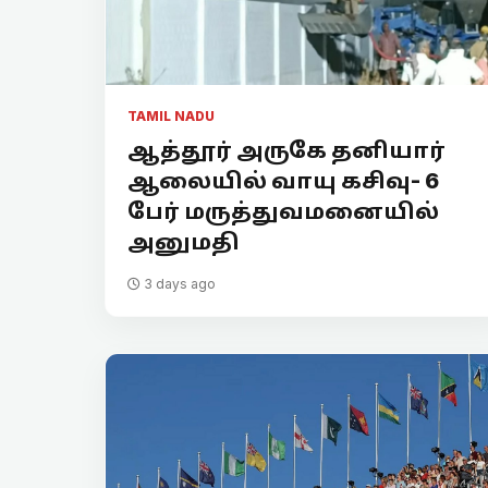
TAMIL NADU
ஆத்தூர் அருகே தனியார்
ஆலையில் வாயு கசிவு- 6
பேர் மருத்துவமனையில்
அனுமதி
3 days ago