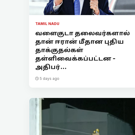
TAMIL NADU
வளைகுடா தலைவர்களால்
தான் ஈரான் மீதான புதிய
தாக்குதல்கள்
தள்ளிவைக்கப்பட்டன -
அதிபர்...
5 days ago