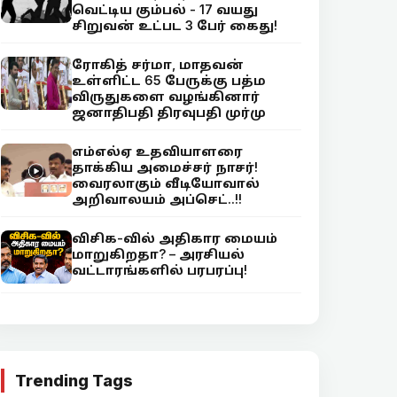
வெட்டிய கும்பல் - 17 வயது
சிறுவன் உட்பட 3 பேர் கைது!
ரோகித் சர்மா, மாதவன்
உள்ளிட்ட 65 பேருக்கு பத்ம
விருதுகளை வழங்கினார்
ஜனாதிபதி திரவுபதி முர்மு
எம்எல்ஏ உதவியாளரை
தாக்கிய அமைச்சர் நாசர்!
வைரலாகும் வீடியோவால்
அறிவாலயம் அப்செட்..!!
விசிக-வில் அதிகார மையம்
மாறுகிறதா? – அரசியல்
வட்டாரங்களில் பரபரப்பு!
Trending Tags