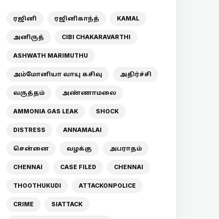
ரஜினி
ரஜினிகாந்த்
KAMAL
அனிருத்
CIBI CHAKARAVARTHI
ASHWATH MARIMUTHU
அம்மோனியா வாயு கசிவு
அதிர்ச்சி
வருத்தம்
அண்ணாமலை
AMMONIA GAS LEAK
SHOCK
DISTRESS
ANNAMALAI
சென்னை
வழக்கு
அபராதம்
CHENNAI
CASE FILED
CHENNAI
THOOTHUKUDI
ATTACKONPOLICE
CRIME
SIATTACK