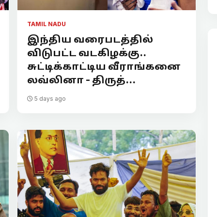
TAMIL NADU
இந்திய வரைபடத்தில்
விடுபட்ட வடகிழக்கு..
சுட்டிக்காட்டிய வீராங்கனை
லவ்லினா - திருத்...
5 days ago