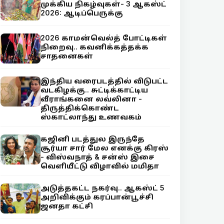
முக்கிய நிகழ்வுகள்- 3 ஆகஸ்ட்
2026: ஆடிப்பெருக்கு
2026 காமன்வெல்த் போட்டிகள்
நிறைவு.. கவனிக்கத்தக்க
சாதனைகள்
இந்திய வரைபடத்தில் விடுபட்ட
வடகிழக்கு.. சுட்டிக்காட்டிய
வீராங்கனை லவ்லினா -
திருத்திக்கொண்ட
ஸ்காட்லாந்து உணவகம்
கஜினி படத்துல இருந்தே
சூர்யா சார் மேல எனக்கு கிரஸ்
- விஸ்வநாத் & சன்ஸ் இசை
வெளியீட்டு விழாவில் மமிதா
அடுத்தகட்ட நகர்வு.. ஆகஸ்ட் 5
அறிவிக்கும் கரப்பான்பூச்சி
ஜனதா கட்சி