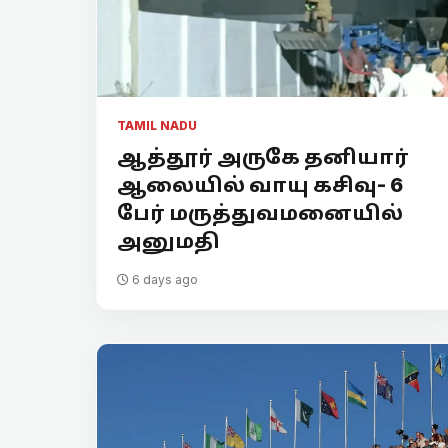
TAMIL NADU
ஆத்தூர் அருகே தனியார்
ஆலையில் வாயு கசிவு- 6
பேர் மருத்துவமனையில்
அனுமதி
6 days ago