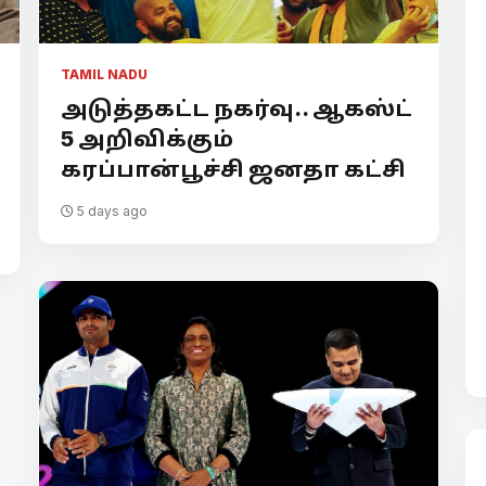
TAMIL NADU
அடுத்தகட்ட நகர்வு.. ஆகஸ்ட்
5 அறிவிக்கும்
கரப்பான்பூச்சி ஜனதா கட்சி
5 days ago