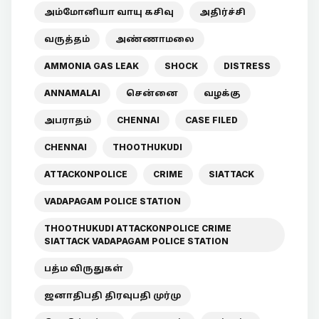
அம்மோனியா வாயு கசிவு
அதிர்ச்சி
வருத்தம்
அண்ணாமலை
AMMONIA GAS LEAK
SHOCK
DISTRESS
ANNAMALAI
சென்னை
வழக்கு
அபராதம்
CHENNAI
CASE FILED
CHENNAI
THOOTHUKUDI
ATTACKONPOLICE
CRIME
SIATTACK
VADAPAGAM POLICE STATION
THOOTHUKUDI ATTACKONPOLICE CRIME
SIATTACK VADAPAGAM POLICE STATION
பத்ம விருதுகள்
ஜனாதிபதி திரவுபதி முர்மு