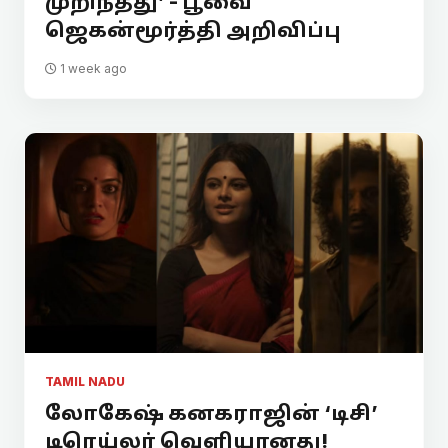
முறிந்தது’ - பூவை
ஜெகன்மூர்த்தி அறிவிப்பு
1 week ago
TAMIL NADU
லோகேஷ் கனகராஜின் ‘டிசி’
டிரெய்லர் வெளியானது!