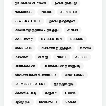
நாமக்கல் போலீஸ்
நகை திருட்டு
NAMAKKAL
POLICE
ARRESTED
JEWELRY THEFT
இடைத்தேர்தல்
அம்பாசமுத்திரம் தொகுதி
சீமான்
வேட்பாளர்
BY ELECTION
SEEMAN
CANDIDATE
மின்சார நிறுத்தம்
சேலம்
மனைவி
கைது
NIGHT
ARREST
பயிர்க்கடன்
பயிர்க்கடன் தள்ளுபடி
விவசாயிகள் போராட்டம்
CROP LOANS
FARMERS PROTEST
தூத்துக்குடி
கோவில்பட்டி
கஞ்சா
பணம்
பறிமுதல்
KOVILPATTI
GANJA