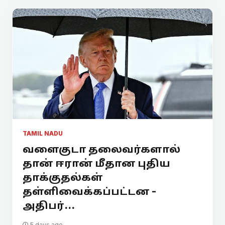
TAMIL NADU
வளைகுடா தலைவர்களால்
தான் ஈரான் மீதான புதிய
தாக்குதல்கள்
தள்ளிவைக்கப்பட்டன -
அதிபர்...
5 days ago