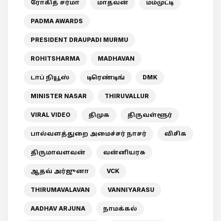
ரோகித் சர்மா
மாதவன்
மம்முட்டி
PADMA AWARDS
PRESIDENT DRAUPADI MURMU
ROHITSHARMA
MADHAVAN
டாப் நியூஸ்
டிரெண்டிங்
DMK
MINISTER NASAR
THIRUVALLUR
VIRAL VIDEO
திமுக
திருவள்ளூர்
பால்வளத்துறை அமைச்சர் நாசர்
விசிக
திருமாவளவன்
வன்னியரசு
ஆதவ் அர்ஜுனா
VCK
THIRUMAVALAVAN
VANNIYARASU
AADHAV ARJUNA
நாமக்கல்