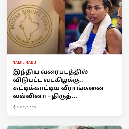
TAMIL NADU
இந்திய வரைபடத்தில்
விடுபட்ட வடகிழக்கு..
சுட்டிக்காட்டிய வீராங்கனை
லவ்லினா - திருத்...
5 days ago