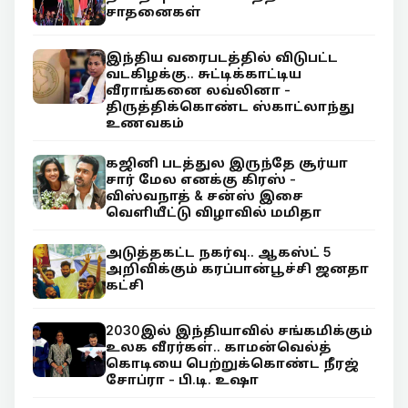
சாதனைகள்
இந்திய வரைபடத்தில் விடுபட்ட
வடகிழக்கு.. சுட்டிக்காட்டிய
வீராங்கனை லவ்லினா -
திருத்திக்கொண்ட ஸ்காட்லாந்து
உணவகம்
கஜினி படத்துல இருந்தே சூர்யா
சார் மேல எனக்கு கிரஸ் -
விஸ்வநாத் & சன்ஸ் இசை
வெளியீட்டு விழாவில் மமிதா
அடுத்தகட்ட நகர்வு.. ஆகஸ்ட் 5
அறிவிக்கும் கரப்பான்பூச்சி ஜனதா
கட்சி
2030இல் இந்தியாவில் சங்கமிக்கும்
உலக வீரர்கள்.. காமன்வெல்த்
கொடியை பெற்றுக்கொண்ட நீரஜ்
சோப்ரா - பி.டி. உஷா