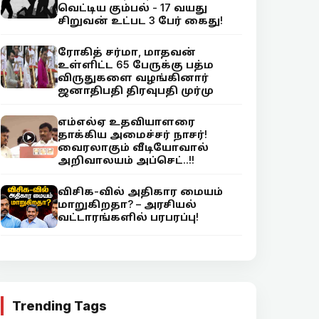
வெட்டிய கும்பல் - 17 வயது
சிறுவன் உட்பட 3 பேர் கைது!
ரோகித் சர்மா, மாதவன்
உள்ளிட்ட 65 பேருக்கு பத்ம
விருதுகளை வழங்கினார்
ஜனாதிபதி திரவுபதி முர்மு
எம்எல்ஏ உதவியாளரை
தாக்கிய அமைச்சர் நாசர்!
வைரலாகும் வீடியோவால்
அறிவாலயம் அப்செட்..!!
விசிக-வில் அதிகார மையம்
மாறுகிறதா? – அரசியல்
வட்டாரங்களில் பரபரப்பு!
Trending Tags