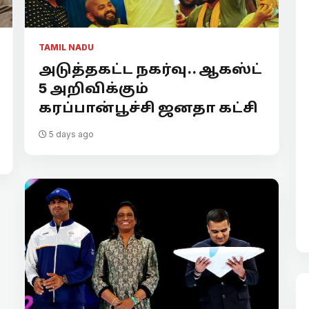
TAMIL NADU
அடுத்தகட்ட நகர்வு.. ஆகஸ்ட்
5 அறிவிக்கும்
கரப்பான்பூச்சி ஜனதா கட்சி
5 days ago