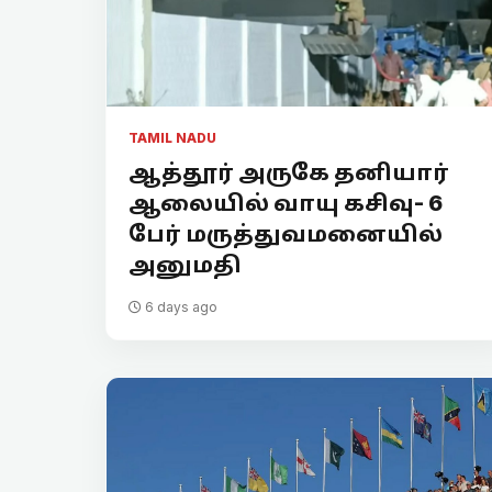
TAMIL NADU
ஆத்தூர் அருகே தனியார்
ஆலையில் வாயு கசிவு- 6
பேர் மருத்துவமனையில்
அனுமதி
6 days ago