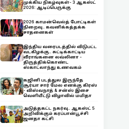
முக்கிய நிகழ்வுகள்- 3 ஆகஸ்ட்
2026: ஆடிப்பெருக்கு
2026 காமன்வெல்த் போட்டிகள்
நிறைவு.. கவனிக்கத்தக்க
சாதனைகள்
இந்திய வரைபடத்தில் விடுபட்ட
வடகிழக்கு.. சுட்டிக்காட்டிய
வீராங்கனை லவ்லினா -
திருத்திக்கொண்ட
ஸ்காட்லாந்து உணவகம்
கஜினி படத்துல இருந்தே
சூர்யா சார் மேல எனக்கு கிரஸ்
- விஸ்வநாத் & சன்ஸ் இசை
வெளியீட்டு விழாவில் மமிதா
அடுத்தகட்ட நகர்வு.. ஆகஸ்ட் 5
அறிவிக்கும் கரப்பான்பூச்சி
ஜனதா கட்சி