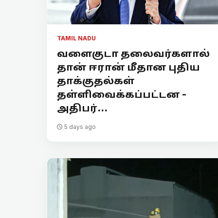
TAMIL NADU
வளைகுடா தலைவர்களால்
தான் ஈரான் மீதான புதிய
தாக்குதல்கள்
தள்ளிவைக்கப்பட்டன -
அதிபர்...
5 days ago