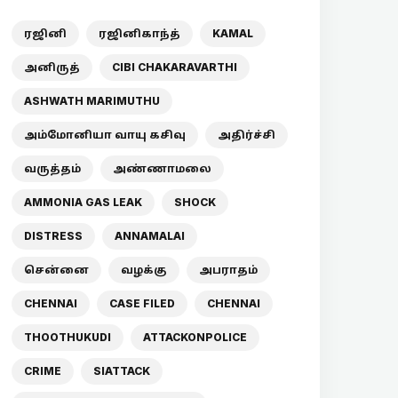
ரஜினி
ரஜினிகாந்த்
KAMAL
அனிருத்
CIBI CHAKARAVARTHI
ASHWATH MARIMUTHU
அம்மோனியா வாயு கசிவு
அதிர்ச்சி
வருத்தம்
அண்ணாமலை
AMMONIA GAS LEAK
SHOCK
DISTRESS
ANNAMALAI
சென்னை
வழக்கு
அபராதம்
CHENNAI
CASE FILED
CHENNAI
THOOTHUKUDI
ATTACKONPOLICE
CRIME
SIATTACK