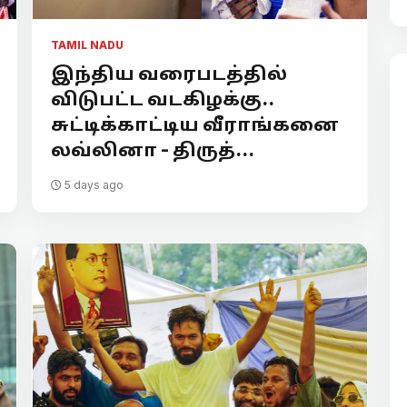
TAMIL NADU
இந்திய வரைபடத்தில்
விடுபட்ட வடகிழக்கு..
சுட்டிக்காட்டிய வீராங்கனை
லவ்லினா - திருத்...
5 days ago