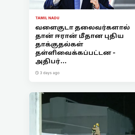
TAMIL NADU
வளைகுடா தலைவர்களால்
தான் ஈரான் மீதான புதிய
தாக்குதல்கள்
தள்ளிவைக்கப்பட்டன -
அதிபர்...
3 days ago