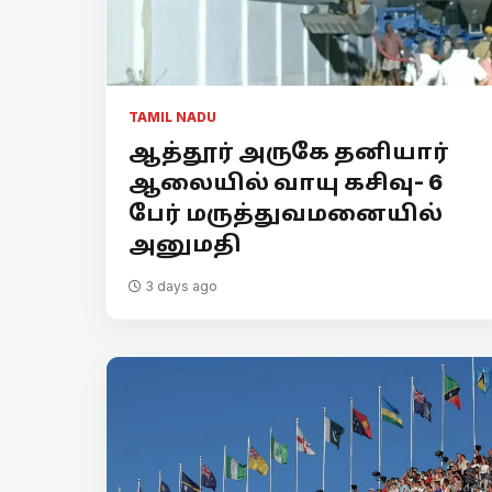
TAMIL NADU
ஆத்தூர் அருகே தனியார்
ஆலையில் வாயு கசிவு- 6
பேர் மருத்துவமனையில்
அனுமதி
3 days ago