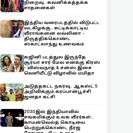
நிறைவு.. கவனிக்கத்தக்க
சாதனைகள்
இந்திய வரைபடத்தில் விடுபட்ட
வடகிழக்கு.. சுட்டிக்காட்டிய
வீராங்கனை லவ்லினா -
திருத்திக்கொண்ட
ஸ்காட்லாந்து உணவகம்
கஜினி படத்துல இருந்தே
சூர்யா சார் மேல எனக்கு கிரஸ்
- விஸ்வநாத் & சன்ஸ் இசை
வெளியீட்டு விழாவில் மமிதா
அடுத்தகட்ட நகர்வு.. ஆகஸ்ட் 5
அறிவிக்கும் கரப்பான்பூச்சி
ஜனதா கட்சி
2030இல் இந்தியாவில்
சங்கமிக்கும் உலக வீரர்கள்..
காமன்வெல்த் கொடியை
பெற்றுக்கொண்ட நீரஜ்
சோப்ரா - பி.டி. உஷா