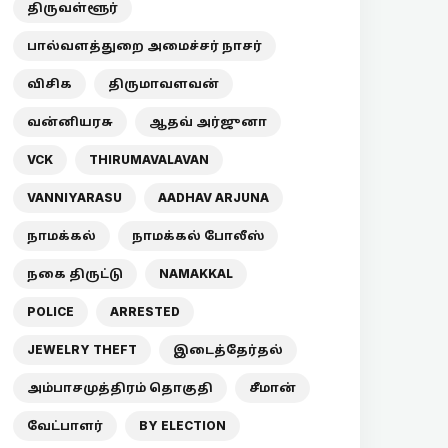
திருவள்ளூர்
பால்வளத்துறை அமைச்சர் நாசர்
விசிக
திருமாவளவன்
வன்னியரசு
ஆதவ் அர்ஜுனா
VCK
THIRUMAVALAVAN
VANNIYARASU
AADHAV ARJUNA
நாமக்கல்
நாமக்கல் போலீஸ்
நகை திருட்டு
NAMAKKAL
POLICE
ARRESTED
JEWELRY THEFT
இடைத்தேர்தல்
அம்பாசமுத்திரம் தொகுதி
சீமான்
வேட்பாளர்
BY ELECTION