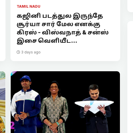
TAMIL NADU
கஜினி படத்துல இருந்தே
சூர்யா சார் மேல எனக்கு
கிரஸ் - விஸ்வநாத் & சன்ஸ்
இசை வெளியீட...
3 days ago