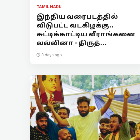
TAMIL NADU
இந்திய வரைபடத்தில்
விடுபட்ட வடகிழக்கு..
சுட்டிக்காட்டிய வீராங்கனை
லவ்லினா - திருத்...
3 days ago