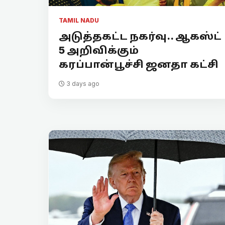
TAMIL NADU
அடுத்தகட்ட நகர்வு.. ஆகஸ்ட்
5 அறிவிக்கும்
கரப்பான்பூச்சி ஜனதா கட்சி
3 days ago