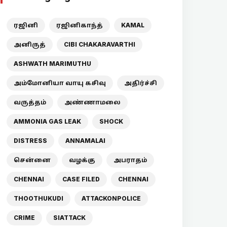
ரஜினி
ரஜினிகாந்த்
KAMAL
அனிருத்
CIBI CHAKARAVARTHI
ASHWATH MARIMUTHU
அம்மோனியா வாயு கசிவு
அதிர்ச்சி
வருத்தம்
அண்ணாமலை
AMMONIA GAS LEAK
SHOCK
DISTRESS
ANNAMALAI
சென்னை
வழக்கு
அபராதம்
CHENNAI
CASE FILED
CHENNAI
THOOTHUKUDI
ATTACKONPOLICE
CRIME
SIATTACK