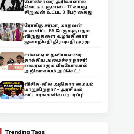
போலீசாரை அரிவாளால்
வெட்டிய கும்பல் - 17 வயது
சிறுவன் உட்பட 3 பேர் கைது!
ரோகித் சர்மா, மாதவன்
உள்ளிட்ட 65 பேருக்கு பத்ம
விருதுகளை வழங்கினார்
ஜனாதிபதி திரவுபதி முர்மு
எம்எல்ஏ உதவியாளரை
தாக்கிய அமைச்சர் நாசர்!
வைரலாகும் வீடியோவால்
அறிவாலயம் அப்செட்..!!
விசிக-வில் அதிகார மையம்
மாறுகிறதா? – அரசியல்
வட்டாரங்களில் பரபரப்பு!
Trending Tags