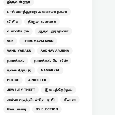
திருவள்ளூர்
பால்வளத்துறை அமைச்சர் நாசர்
விசிக
திருமாவளவன்
வன்னியரசு
ஆதவ் அர்ஜுனா
VCK
THIRUMAVALAVAN
VANNIYARASU
AADHAV ARJUNA
நாமக்கல்
நாமக்கல் போலீஸ்
நகை திருட்டு
NAMAKKAL
POLICE
ARRESTED
JEWELRY THEFT
இடைத்தேர்தல்
அம்பாசமுத்திரம் தொகுதி
சீமான்
வேட்பாளர்
BY ELECTION