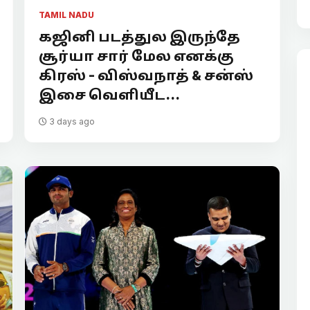
TAMIL NADU
கஜினி படத்துல இருந்தே
சூர்யா சார் மேல எனக்கு
கிரஸ் - விஸ்வநாத் & சன்ஸ்
இசை வெளியீட...
3 days ago