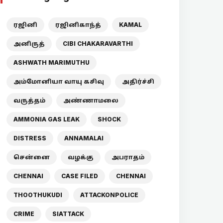
ரஜினி
ரஜினிகாந்த்
KAMAL
அனிருத்
CIBI CHAKARAVARTHI
ASHWATH MARIMUTHU
அம்மோனியா வாயு கசிவு
அதிர்ச்சி
வருத்தம்
அண்ணாமலை
AMMONIA GAS LEAK
SHOCK
DISTRESS
ANNAMALAI
சென்னை
வழக்கு
அபராதம்
CHENNAI
CASE FILED
CHENNAI
THOOTHUKUDI
ATTACKONPOLICE
CRIME
SIATTACK