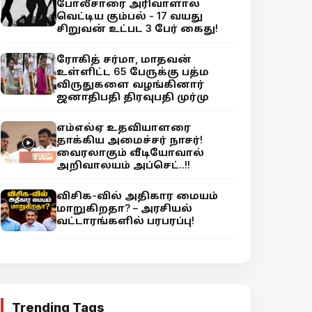
போலீசாரை அரிவாளால்
வெட்டிய கும்பல் - 17 வயது
சிறுவன் உட்பட 3 பேர் கைது!
ரோகித் சர்மா, மாதவன்
உள்ளிட்ட 65 பேருக்கு பத்ம
விருதுகளை வழங்கினார்
ஜனாதிபதி திரவுபதி முர்மு
எம்எல்ஏ உதவியாளரை
தாக்கிய அமைச்சர் நாசர்!
வைரலாகும் வீடியோவால்
அறிவாலயம் அப்செட்..!!
விசிக-வில் அதிகார மையம்
மாறுகிறதா? – அரசியல்
வட்டாரங்களில் பரபரப்பு!
Trending Tags