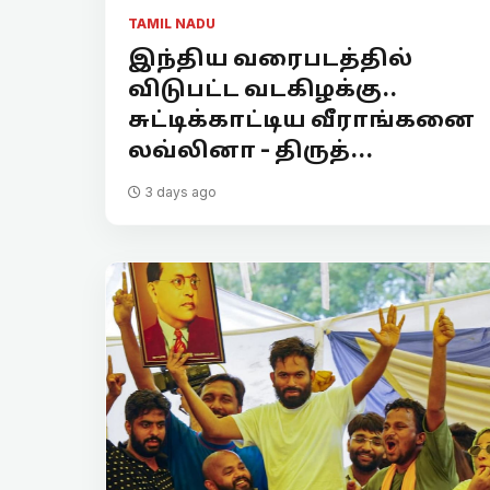
TAMIL NADU
இந்திய வரைபடத்தில்
விடுபட்ட வடகிழக்கு..
சுட்டிக்காட்டிய வீராங்கனை
லவ்லினா - திருத்...
3 days ago