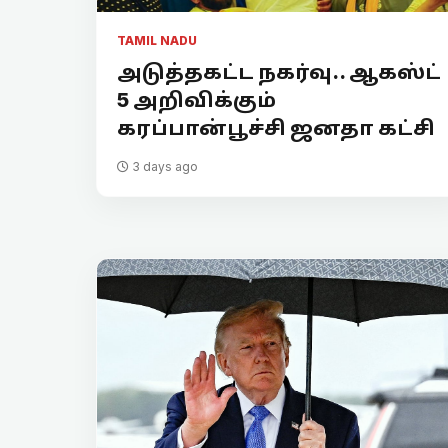
TAMIL NADU
அடுத்தகட்ட நகர்வு.. ஆகஸ்ட்
5 அறிவிக்கும்
கரப்பான்பூச்சி ஜனதா கட்சி
3 days ago