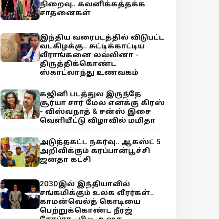
நிறைவு.. கவனிக்கத்தக்க
சாதனைகள்
இந்திய வரைபடத்தில் விடுபட்ட
வடகிழக்கு.. சுட்டிக்காட்டிய
வீராங்கனை லவ்லினா -
திருத்திக்கொண்ட
ஸ்காட்லாந்து உணவகம்
கஜினி படத்துல இருந்தே
சூர்யா சார் மேல எனக்கு கிரஸ்
- விஸ்வநாத் & சன்ஸ் இசை
வெளியீட்டு விழாவில் மமிதா
அடுத்தகட்ட நகர்வு.. ஆகஸ்ட் 5
அறிவிக்கும் கரப்பான்பூச்சி
ஜனதா கட்சி
2030இல் இந்தியாவில்
சங்கமிக்கும் உலக வீரர்கள்..
காமன்வெல்த் கொடியை
பெற்றுக்கொண்ட நீரஜ்
சோப்ரா - பி.டி. உஷா