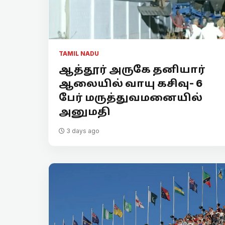
TAMIL NADU
ஆத்தூர் அருகே தனியார்
ஆலையில் வாயு கசிவு- 6
பேர் மருத்துவமனையில்
அனுமதி
3 days ago