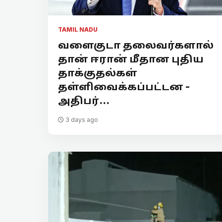
TAMIL NADU
வளைகுடா தலைவர்களால்
தான் ஈரான் மீதான புதிய
தாக்குதல்கள்
தள்ளிவைக்கப்பட்டன -
அதிபர்...
3 days ago