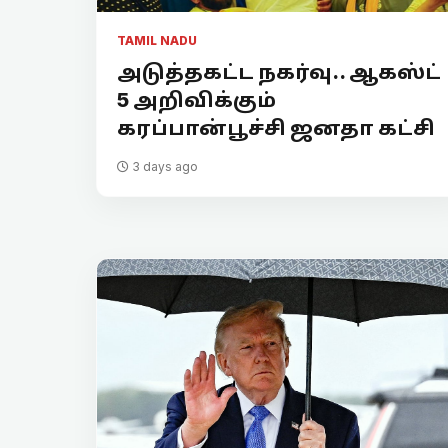
TAMIL NADU
அடுத்தகட்ட நகர்வு.. ஆகஸ்ட்
5 அறிவிக்கும்
கரப்பான்பூச்சி ஜனதா கட்சி
3 days ago