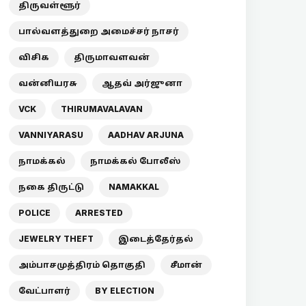
திருவள்ளூர்
பால்வளத்துறை அமைச்சர் நாசர்
விசிக
திருமாவளவன்
வன்னியரசு
ஆதவ் அர்ஜுனா
VCK
THIRUMAVALAVAN
VANNIYARASU
AADHAV ARJUNA
நாமக்கல்
நாமக்கல் போலீஸ்
நகை திருட்டு
NAMAKKAL
POLICE
ARRESTED
JEWELRY THEFT
இடைத்தேர்தல்
அம்பாசமுத்திரம் தொகுதி
சீமான்
வேட்பாளர்
BY ELECTION