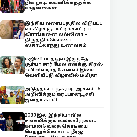
நிறைவு.. கவனிக்கத்தக்க
சாதனைகள்
இந்திய வரைபடத்தில் விடுபட்ட
வடகிழக்கு.. சுட்டிக்காட்டிய
வீராங்கனை லவ்லினா -
திருத்திக்கொண்ட
ஸ்காட்லாந்து உணவகம்
கஜினி படத்துல இருந்தே
சூர்யா சார் மேல எனக்கு கிரஸ்
- விஸ்வநாத் & சன்ஸ் இசை
வெளியீட்டு விழாவில் மமிதா
அடுத்தகட்ட நகர்வு.. ஆகஸ்ட் 5
அறிவிக்கும் கரப்பான்பூச்சி
ஜனதா கட்சி
2030இல் இந்தியாவில்
சங்கமிக்கும் உலக வீரர்கள்..
காமன்வெல்த் கொடியை
பெற்றுக்கொண்ட நீரஜ்
சோப்ரா - பி.டி. உஷா