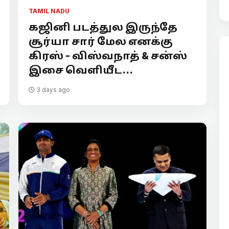
TAMIL NADU
கஜினி படத்துல இருந்தே
சூர்யா சார் மேல எனக்கு
கிரஸ் - விஸ்வநாத் & சன்ஸ்
இசை வெளியீட...
3 days ago