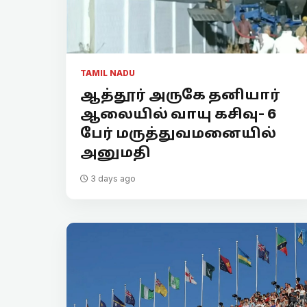
TAMIL NADU
ஆத்தூர் அருகே தனியார்
ஆலையில் வாயு கசிவு- 6
பேர் மருத்துவமனையில்
அனுமதி
3 days ago