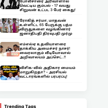
போலீசாரை அரிவாளால்
வெட்டிய கும்பல் - 17 வயது
சிறுவன் உட்பட 3 பேர் கைது!
ரோகித் சர்மா, மாதவன்
உள்ளிட்ட 65 பேருக்கு பத்ம
விருதுகளை வழங்கினார்
ஜனாதிபதி திரவுபதி முர்மு
எம்எல்ஏ உதவியாளரை
தாக்கிய அமைச்சர் நாசர்!
வைரலாகும் வீடியோவால்
அறிவாலயம் அப்செட்..!!
விசிக-வில் அதிகார மையம்
மாறுகிறதா? – அரசியல்
வட்டாரங்களில் பரபரப்பு!
Trending Tags