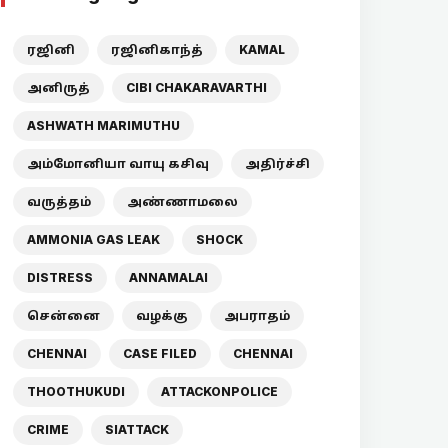
ரஜினி
ரஜினிகாந்த்
KAMAL
அனிருத்
CIBI CHAKARAVARTHI
ASHWATH MARIMUTHU
அம்மோனியா வாயு கசிவு
அதிர்ச்சி
வருத்தம்
அண்ணாமலை
AMMONIA GAS LEAK
SHOCK
DISTRESS
ANNAMALAI
சென்னை
வழக்கு
அபராதம்
CHENNAI
CASE FILED
CHENNAI
THOOTHUKUDI
ATTACKONPOLICE
CRIME
SIATTACK