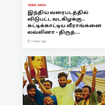
TAMIL NADU
இந்திய வரைபடத்தில்
விடுபட்ட வடகிழக்கு..
சுட்டிக்காட்டிய வீராங்கனை
லவ்லினா - திருத்...
3 days ago