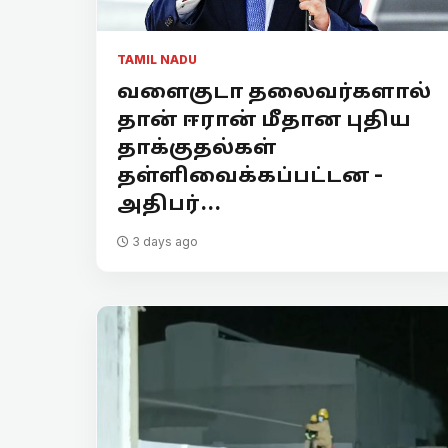
TAMIL NADU
வளைகுடா தலைவர்களால்
தான் ஈரான் மீதான புதிய
தாக்குதல்கள்
தள்ளிவைக்கப்பட்டன -
அதிபர்...
3 days ago