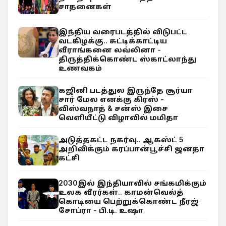
சாதனைகள்
இந்திய வரைபடத்தில் விடுபட்ட
வடகிழக்கு.. சுட்டிக்காட்டிய
வீராங்கனை லவ்லினா -
திருத்திக்கொண்ட ஸ்காட்லாந்து
உணவகம்
கஜினி படத்துல இருந்தே சூர்யா
சார் மேல எனக்கு கிரஸ் -
விஸ்வநாத் & சன்ஸ் இசை
வெளியீட்டு விழாவில் மமிதா
அடுத்தகட்ட நகர்வு.. ஆகஸ்ட் 5
அறிவிக்கும் கரப்பான்பூச்சி ஜனதா
கட்சி
2030இல் இந்தியாவில் சங்கமிக்கும்
உலக வீரர்கள்.. காமன்வெல்த்
கொடியை பெற்றுக்கொண்ட நீரஜ்
சோப்ரா - பி.டி. உஷா