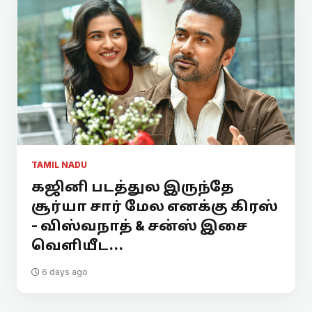
TAMIL NADU
கஜினி படத்துல இருந்தே
சூர்யா சார் மேல எனக்கு கிரஸ்
- விஸ்வநாத் & சன்ஸ் இசை
வெளியீட...
6 days ago