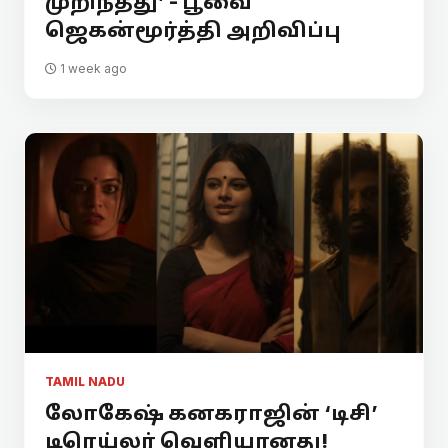
முறிந்தது’ - பூவை
ஜெகன்மூர்த்தி அறிவிப்பு
1 week ago
TAMIL NADU
லோகேஷ் கனகராஜின் ‘டிசி’
டிரெய்லர் வெளியானது!