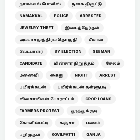
நாமக்கல் போலீஸ்
நகை திருட்டு
NAMAKKAL
POLICE
ARRESTED
JEWELRY THEFT
இடைத்தேர்தல்
அம்பாசமுத்திரம் தொகுதி
சீமான்
வேட்பாளர்
BY ELECTION
SEEMAN
CANDIDATE
மின்சார நிறுத்தம்
சேலம்
மனைவி
கைது
NIGHT
ARREST
பயிர்க்கடன்
பயிர்க்கடன் தள்ளுபடி
விவசாயிகள் போராட்டம்
CROP LOANS
FARMERS PROTEST
தூத்துக்குடி
கோவில்பட்டி
கஞ்சா
பணம்
பறிமுதல்
KOVILPATTI
GANJA