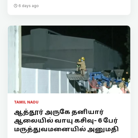
6 days ago
TAMIL NADU
ஆத்தூர் அருகே தனியார்
ஆலையில் வாயு கசிவு- 6 பேர்
மருத்துவமனையில் அனுமதி