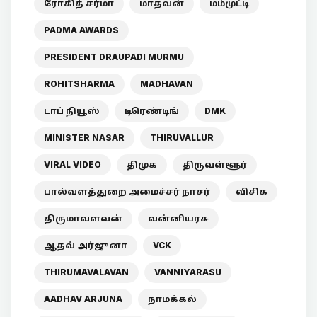
ரோகித் சர்மா
மாதவன்
மம்முட்டி
PADMA AWARDS
PRESIDENT DRAUPADI MURMU
ROHITSHARMA
MADHAVAN
டாப் நியூஸ்
டிரெண்டிங்
DMK
MINISTER NASAR
THIRUVALLUR
VIRAL VIDEO
திமுக
திருவள்ளூர்
பால்வளத்துறை அமைச்சர் நாசர்
விசிக
திருமாவளவன்
வன்னியரசு
ஆதவ் அர்ஜுனா
VCK
THIRUMAVALAVAN
VANNIYARASU
AADHAV ARJUNA
நாமக்கல்