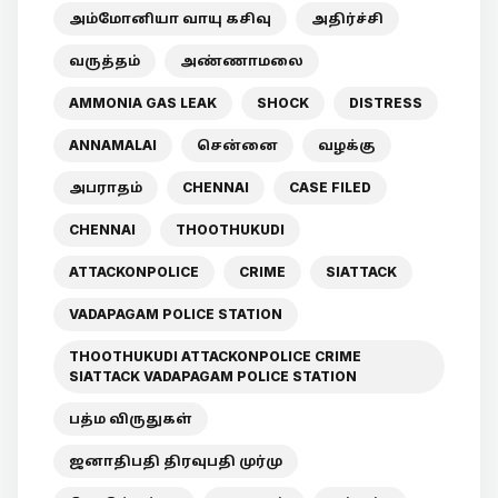
அம்மோனியா வாயு கசிவு
அதிர்ச்சி
வருத்தம்
அண்ணாமலை
AMMONIA GAS LEAK
SHOCK
DISTRESS
ANNAMALAI
சென்னை
வழக்கு
அபராதம்
CHENNAI
CASE FILED
CHENNAI
THOOTHUKUDI
ATTACKONPOLICE
CRIME
SIATTACK
VADAPAGAM POLICE STATION
THOOTHUKUDI ATTACKONPOLICE CRIME
SIATTACK VADAPAGAM POLICE STATION
பத்ம விருதுகள்
ஜனாதிபதி திரவுபதி முர்மு