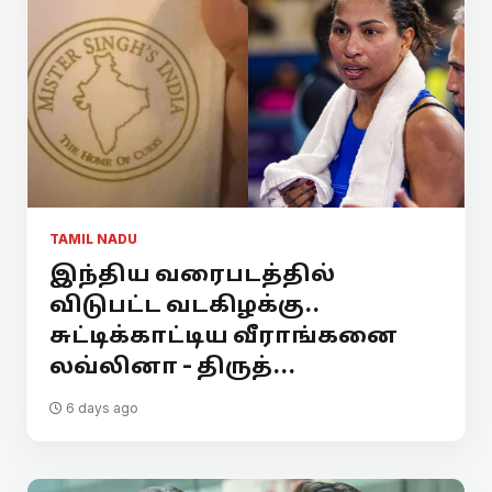
TAMIL NADU
இந்திய வரைபடத்தில்
விடுபட்ட வடகிழக்கு..
சுட்டிக்காட்டிய வீராங்கனை
லவ்லினா - திருத்...
6 days ago