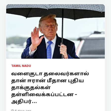
TAMIL NADU
வளைகுடா தலைவர்களால்
தான் ஈரான் மீதான புதிய
தாக்குதல்கள்
தள்ளிவைக்கப்பட்டன -
அதிபர்...
6 days ago