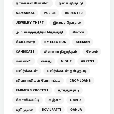
நாமக்கல் போலீஸ்
நகை திருட்டு
NAMAKKAL
POLICE
ARRESTED
JEWELRY THEFT
இடைத்தேர்தல்
அம்பாசமுத்திரம் தொகுதி
சீமான்
வேட்பாளர்
BY ELECTION
SEEMAN
CANDIDATE
மின்சார நிறுத்தம்
சேலம்
மனைவி
கைது
NIGHT
ARREST
பயிர்க்கடன்
பயிர்க்கடன் தள்ளுபடி
விவசாயிகள் போராட்டம்
CROP LOANS
FARMERS PROTEST
தூத்துக்குடி
கோவில்பட்டி
கஞ்சா
பணம்
பறிமுதல்
KOVILPATTI
GANJA