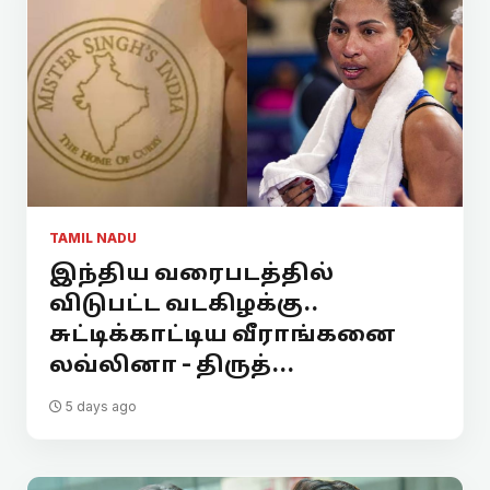
TAMIL NADU
இந்திய வரைபடத்தில்
விடுபட்ட வடகிழக்கு..
சுட்டிக்காட்டிய வீராங்கனை
லவ்லினா - திருத்...
5 days ago