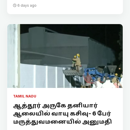
6 days ago
TAMIL NADU
ஆத்தூர் அருகே தனியார்
ஆலையில் வாயு கசிவு- 6 பேர்
மருத்துவமனையில் அனுமதி