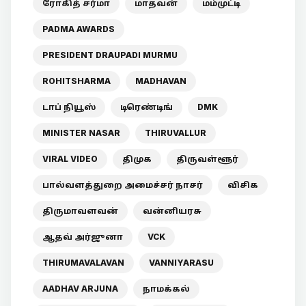
ரோகித் சர்மா
மாதவன்
மம்முட்டி
PADMA AWARDS
PRESIDENT DRAUPADI MURMU
ROHITSHARMA
MADHAVAN
டாப் நியூஸ்
டிரெண்டிங்
DMK
MINISTER NASAR
THIRUVALLUR
VIRAL VIDEO
திமுக
திருவள்ளூர்
பால்வளத்துறை அமைச்சர் நாசர்
விசிக
திருமாவளவன்
வன்னியரசு
ஆதவ் அர்ஜுனா
VCK
THIRUMAVALAVAN
VANNIYARASU
AADHAV ARJUNA
நாமக்கல்