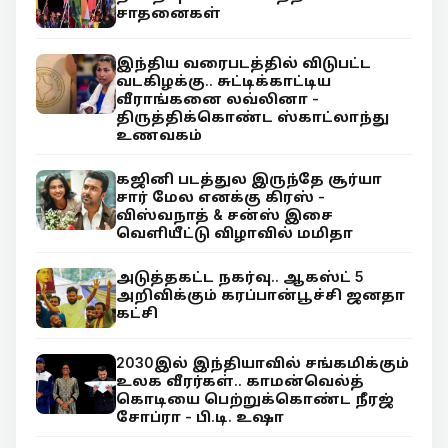
சாதனைகள்
இந்திய வரைபடத்தில் விடுபட்ட
வடகிழக்கு.. சுட்டிக்காட்டிய
வீராங்கனை லவ்லினா -
திருத்திக்கொண்ட ஸ்காட்லாந்து
உணவகம்
கஜினி படத்துல இருந்தே சூர்யா
சார் மேல எனக்கு கிரஸ் -
விஸ்வநாத் & சன்ஸ் இசை
வெளியீட்டு விழாவில் மமிதா
அடுத்தகட்ட நகர்வு.. ஆகஸ்ட் 5
அறிவிக்கும் கரப்பான்பூச்சி ஜனதா
கட்சி
2030இல் இந்தியாவில் சங்கமிக்கும்
உலக வீரர்கள்.. காமன்வெல்த்
கொடியை பெற்றுக்கொண்ட நீரஜ்
சோப்ரா - பி.டி. உஷா