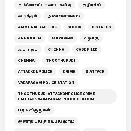
அம்மோனியா வாயு கசிவு
அதிர்ச்சி
வருத்தம்
அண்ணாமலை
AMMONIA GAS LEAK
SHOCK
DISTRESS
ANNAMALAI
சென்னை
வழக்கு
அபராதம்
CHENNAI
CASE FILED
CHENNAI
THOOTHUKUDI
ATTACKONPOLICE
CRIME
SIATTACK
VADAPAGAM POLICE STATION
THOOTHUKUDI ATTACKONPOLICE CRIME
SIATTACK VADAPAGAM POLICE STATION
பத்ம விருதுகள்
ஜனாதிபதி திரவுபதி முர்மு