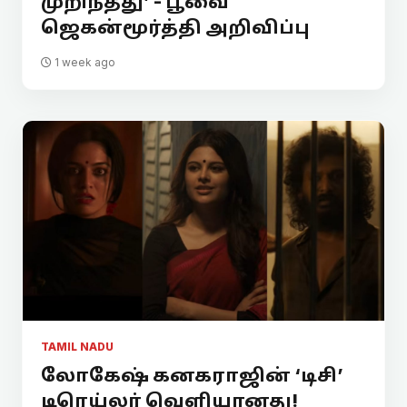
முறிந்தது’ - பூவை
ஜெகன்மூர்த்தி அறிவிப்பு
1 week ago
TAMIL NADU
லோகேஷ் கனகராஜின் ‘டிசி’
டிரெய்லர் வெளியானது!