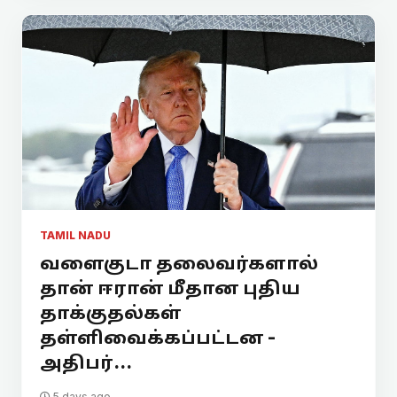
TAMIL NADU
வளைகுடா தலைவர்களால்
தான் ஈரான் மீதான புதிய
தாக்குதல்கள்
தள்ளிவைக்கப்பட்டன -
அதிபர்...
5 days ago