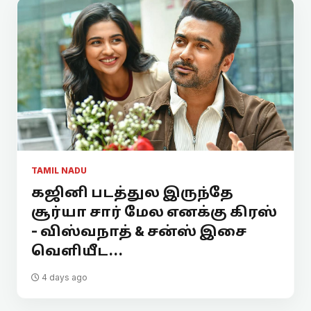
TAMIL NADU
கஜினி படத்துல இருந்தே
சூர்யா சார் மேல எனக்கு கிரஸ்
- விஸ்வநாத் & சன்ஸ் இசை
வெளியீட...
4 days ago