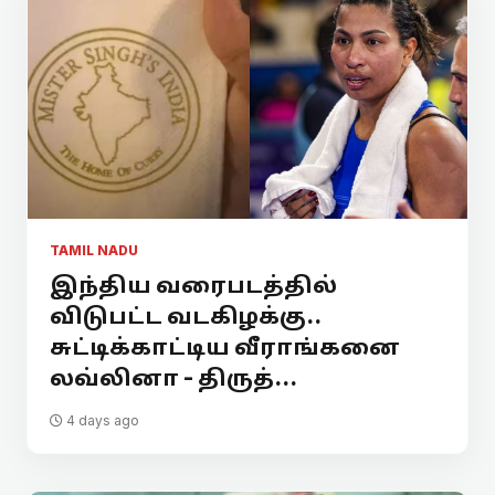
TAMIL NADU
இந்திய வரைபடத்தில்
விடுபட்ட வடகிழக்கு..
சுட்டிக்காட்டிய வீராங்கனை
லவ்லினா - திருத்...
4 days ago