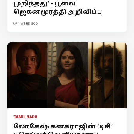
முறிந்தது’ - பூவை
ஜெகன்மூர்த்தி அறிவிப்பு
1 week ago
TAMIL NADU
லோகேஷ் கனகராஜின் ‘டிசி’