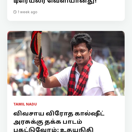
டிரெய்லர் வெளியானது!
1 week ago
TAMIL NADU
விவசாய விரோத கால்ஷீட்
அரசுக்கு தக்க பாடம்
புகட்டுவோம்: உதயநிதி