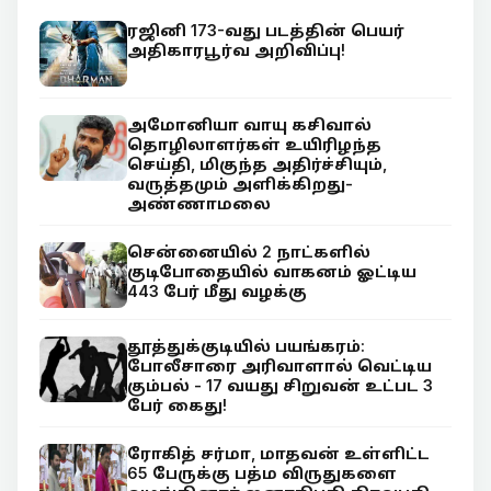
ரஜினி 173-வது படத்தின் பெயர்
அதிகாரபூர்வ அறிவிப்பு!
அமோனியா வாயு கசிவால்
தொழிலாளர்கள் உயிரிழந்த
செய்தி, மிகுந்த அதிர்ச்சியும்,
வருத்தமும் அளிக்கிறது-
அண்ணாமலை
சென்னையில் 2 நாட்களில்
குடிபோதையில் வாகனம் ஓட்டிய
443 பேர் மீது வழக்கு
தூத்துக்குடியில் பயங்கரம்:
போலீசாரை அரிவாளால் வெட்டிய
கும்பல் - 17 வயது சிறுவன் உட்பட 3
பேர் கைது!
ரோகித் சர்மா, மாதவன் உள்ளிட்ட
65 பேருக்கு பத்ம விருதுகளை