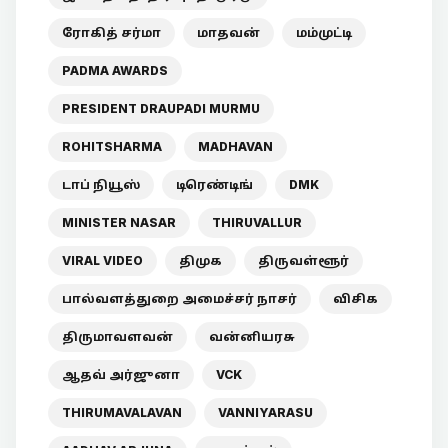
ரோகித் சர்மா
மாதவன்
மம்முட்டி
PADMA AWARDS
PRESIDENT DRAUPADI MURMU
ROHITSHARMA
MADHAVAN
டாப் நியூஸ்
டிரெண்டிங்
DMK
MINISTER NASAR
THIRUVALLUR
VIRAL VIDEO
திமுக
திருவள்ளூர்
பால்வளத்துறை அமைச்சர் நாசர்
விசிக
திருமாவளவன்
வன்னியரசு
ஆதவ் அர்ஜுனா
VCK
THIRUMAVALAVAN
VANNIYARASU