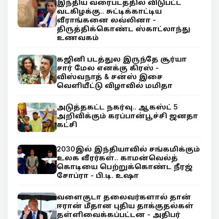
இந்திய வரைபடத்தில் விடுபட்ட
வடகிழக்கு.. சுட்டிக்காட்டிய
வீராங்கனை லவ்லினா -
திருத்திக்கொண்ட ஸ்காட்லாந்து
உணவகம்
கஜினி படத்துல இருந்தே சூர்யா
சார் மேல எனக்கு கிரஸ் -
விஸ்வநாத் & சன்ஸ் இசை
வெளியீட்டு விழாவில் மமிதா
அடுத்தகட்ட நகர்வு.. ஆகஸ்ட் 5
அறிவிக்கும் கரப்பான்பூச்சி ஜனதா
கட்சி
2030இல் இந்தியாவில் சங்கமிக்கும்
உலக வீரர்கள்.. காமன்வெல்த்
கொடியை பெற்றுக்கொண்ட நீரஜ்
சோப்ரா - பி.டி. உஷா
வளைகுடா தலைவர்களால் தான்
ஈரான் மீதான புதிய தாக்குதல்கள்
தள்ளிவைக்கப்பட்டன - அதிபர்