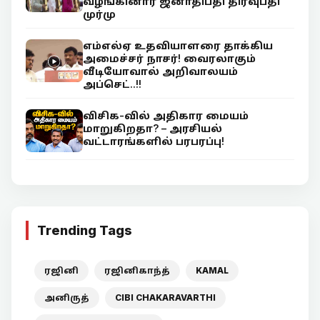
வழங்கினார் ஜனாதிபதி திரவுபதி
முர்மு
எம்எல்ஏ உதவியாளரை தாக்கிய
அமைச்சர் நாசர்! வைரலாகும்
வீடியோவால் அறிவாலயம்
அப்செட்..!!
விசிக-வில் அதிகார மையம்
மாறுகிறதா? – அரசியல்
வட்டாரங்களில் பரபரப்பு!
Trending Tags
ரஜினி
ரஜினிகாந்த்
KAMAL
அனிருத்
CIBI CHAKARAVARTHI