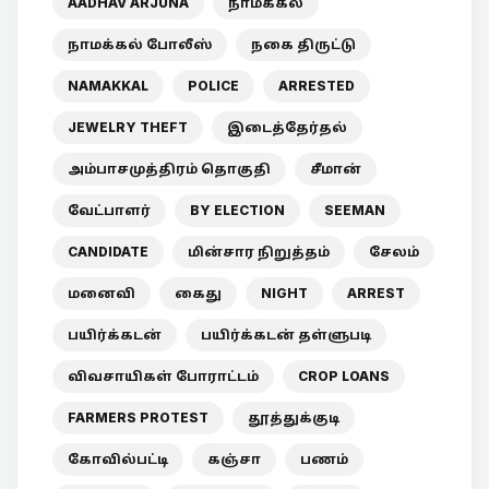
AADHAV ARJUNA
நாமக்கல்
நாமக்கல் போலீஸ்
நகை திருட்டு
NAMAKKAL
POLICE
ARRESTED
JEWELRY THEFT
இடைத்தேர்தல்
அம்பாசமுத்திரம் தொகுதி
சீமான்
வேட்பாளர்
BY ELECTION
SEEMAN
CANDIDATE
மின்சார நிறுத்தம்
சேலம்
மனைவி
கைது
NIGHT
ARREST
பயிர்க்கடன்
பயிர்க்கடன் தள்ளுபடி
விவசாயிகள் போராட்டம்
CROP LOANS
FARMERS PROTEST
தூத்துக்குடி
கோவில்பட்டி
கஞ்சா
பணம்