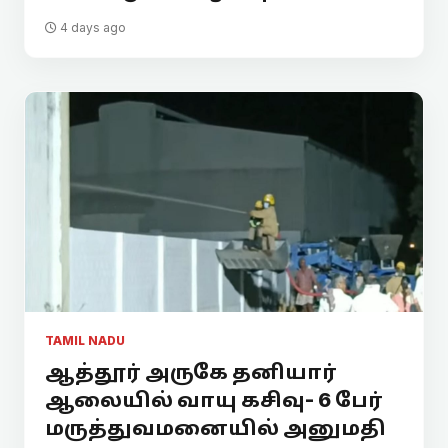
4 days ago
TAMIL NADU
ஆத்தூர் அருகே தனியார்
ஆலையில் வாயு கசிவு- 6 பேர்
மருத்துவமனையில் அனுமதி