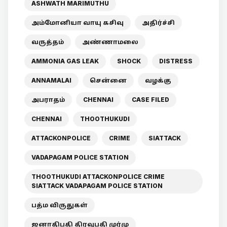
ASHWATH MARIMUTHU
அம்மோனியா வாயு கசிவு
அதிர்ச்சி
வருத்தம்
அண்ணாமலை
AMMONIA GAS LEAK
SHOCK
DISTRESS
ANNAMALAI
சென்னை
வழக்கு
அபராதம்
CHENNAI
CASE FILED
CHENNAI
THOOTHUKUDI
ATTACKONPOLICE
CRIME
SIATTACK
VADAPAGAM POLICE STATION
THOOTHUKUDI ATTACKONPOLICE CRIME
SIATTACK VADAPAGAM POLICE STATION
பத்ம விருதுகள்
ஜனாதிபதி திரவுபதி முர்மு