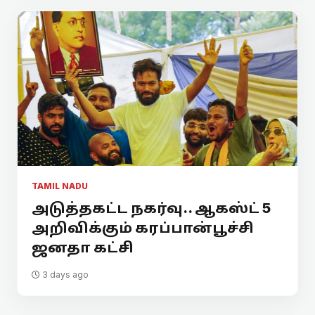
TAMIL NADU
அடுத்தகட்ட நகர்வு.. ஆகஸ்ட் 5
அறிவிக்கும் கரப்பான்பூச்சி
ஜனதா கட்சி
3 days ago