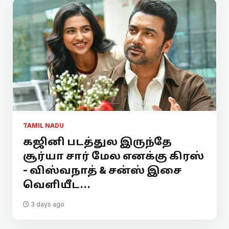
TAMIL NADU
கஜினி படத்துல இருந்தே
சூர்யா சார் மேல எனக்கு கிரஸ்
- விஸ்வநாத் & சன்ஸ் இசை
வெளியீட...
3 days ago