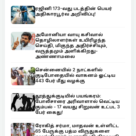
ரஜினி 173-வது படத்தின் பெயர்
அதிகாரபூர்வ அறிவிப்பு!
அமோனியா வாயு கசிவால்
தொழிலாளர்கள் உயிரிழந்த
செய்தி, மிகுந்த அதிர்ச்சியும்,
வருத்தமும் அளிக்கிறது-
அண்ணாமலை
சென்னையில் 2 நாட்களில்
குடிபோதையில் வாகனம் ஓட்டிய
443 பேர் மீது வழக்கு
தூத்துக்குடியில் பயங்கரம்:
போலீசாரை அரிவாளால் வெட்டிய
கும்பல் - 17 வயது சிறுவன் உட்பட 3
பேர் கைது!
ரோகித் சர்மா, மாதவன் உள்ளிட்ட
65 பேருக்கு பத்ம விருதுகளை