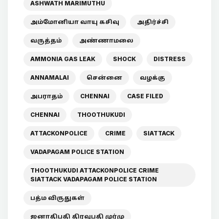
ASHWATH MARIMUTHU
அம்மோனியா வாயு கசிவு
அதிர்ச்சி
வருத்தம்
அண்ணாமலை
AMMONIA GAS LEAK
SHOCK
DISTRESS
ANNAMALAI
சென்னை
வழக்கு
அபராதம்
CHENNAI
CASE FILED
CHENNAI
THOOTHUKUDI
ATTACKONPOLICE
CRIME
SIATTACK
VADAPAGAM POLICE STATION
THOOTHUKUDI ATTACKONPOLICE CRIME
SIATTACK VADAPAGAM POLICE STATION
பத்ம விருதுகள்
ஜனாதிபதி திரவுபதி முர்மு