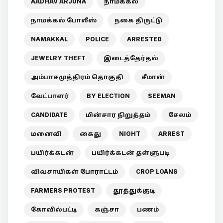
AADHAV ARJUNA
நாமக்கல்
நாமக்கல் போலீஸ்
நகை திருட்டு
NAMAKKAL
POLICE
ARRESTED
JEWELRY THEFT
இடைத்தேர்தல்
அம்பாசமுத்திரம் தொகுதி
சீமான்
வேட்பாளர்
BY ELECTION
SEEMAN
CANDIDATE
மின்சார நிறுத்தம்
சேலம்
மனைவி
கைது
NIGHT
ARREST
பயிர்க்கடன்
பயிர்க்கடன் தள்ளுபடி
விவசாயிகள் போராட்டம்
CROP LOANS
FARMERS PROTEST
தூத்துக்குடி
கோவில்பட்டி
கஞ்சா
பணம்