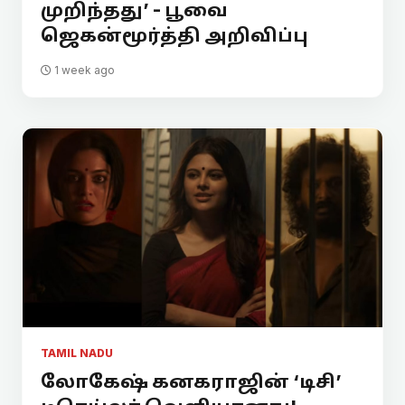
முறிந்தது’ - பூவை
ஜெகன்மூர்த்தி அறிவிப்பு
1 week ago
TAMIL NADU
லோகேஷ் கனகராஜின் ‘டிசி’