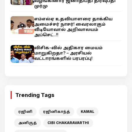
வழங்கினார் ஜனாதிபதி திரவுபதி
முர்மு
எம்எல்ஏ உதவியாளரை தாக்கிய
அமைச்சர் நாசர்! வைரலாகும்
வீடியோவால் அறிவாலயம்
அப்செட்..!!
விசிக-வில் அதிகார மையம்
மாறுகிறதா? – அரசியல்
வட்டாரங்களில் பரபரப்பு!
Trending Tags
ரஜினி
ரஜினிகாந்த்
KAMAL
அனிருத்
CIBI CHAKARAVARTHI