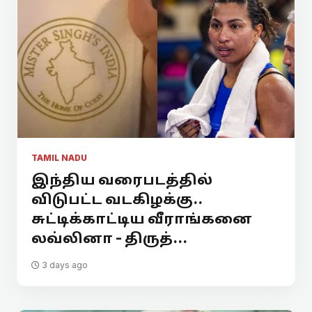
TAMIL NADU
இந்திய வரைபடத்தில்
விடுபட்ட வடகிழக்கு..
சுட்டிக்காட்டிய வீராங்கனை
லவ்லினா - திருத்...
3 days ago