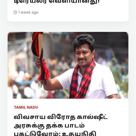
டிரெய்லர் வெளியானது!
1 week ago
TAMIL NADU
விவசாய விரோத கால்ஷீட்
அரசுக்கு தக்க பாடம்
புகட்டுவோம்: உதயநிதி