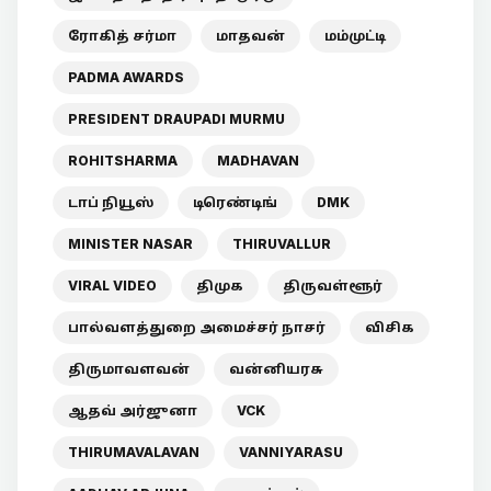
ரோகித் சர்மா
மாதவன்
மம்முட்டி
PADMA AWARDS
PRESIDENT DRAUPADI MURMU
ROHITSHARMA
MADHAVAN
டாப் நியூஸ்
டிரெண்டிங்
DMK
MINISTER NASAR
THIRUVALLUR
VIRAL VIDEO
திமுக
திருவள்ளூர்
பால்வளத்துறை அமைச்சர் நாசர்
விசிக
திருமாவளவன்
வன்னியரசு
ஆதவ் அர்ஜுனா
VCK
THIRUMAVALAVAN
VANNIYARASU