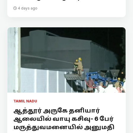
4 days ago
TAMIL NADU
ஆத்தூர் அருகே தனியார்
ஆலையில் வாயு கசிவு- 6 பேர்
மருத்துவமனையில் அனுமதி