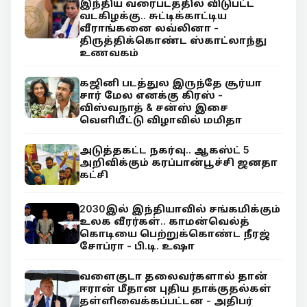
இந்திய வரைபடத்தில் விடுபட்ட
வடகிழக்கு.. சுட்டிக்காட்டிய
வீராங்கனை லவ்லினா -
திருத்திக்கொண்ட ஸ்காட்லாந்து
உணவகம்
கஜினி படத்துல இருந்தே சூர்யா
சார் மேல எனக்கு கிரஸ் -
விஸ்வநாத் & சன்ஸ் இசை
வெளியீட்டு விழாவில் மமிதா
அடுத்தகட்ட நகர்வு.. ஆகஸ்ட் 5
அறிவிக்கும் கரப்பான்பூச்சி ஜனதா
கட்சி
2030இல் இந்தியாவில் சங்கமிக்கும்
உலக வீரர்கள்.. காமன்வெல்த்
கொடியை பெற்றுக்கொண்ட நீரஜ்
சோப்ரா - பி.டி. உஷா
வளைகுடா தலைவர்களால் தான்
ஈரான் மீதான புதிய தாக்குதல்கள்
தள்ளிவைக்கப்பட்டன - அதிபர்