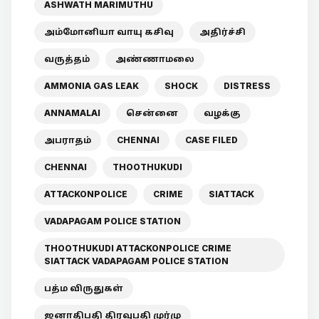
ASHWATH MARIMUTHU
அம்மோனியா வாயு கசிவு
அதிர்ச்சி
வருத்தம்
அண்ணாமலை
AMMONIA GAS LEAK
SHOCK
DISTRESS
ANNAMALAI
சென்னை
வழக்கு
அபராதம்
CHENNAI
CASE FILED
CHENNAI
THOOTHUKUDI
ATTACKONPOLICE
CRIME
SIATTACK
VADAPAGAM POLICE STATION
THOOTHUKUDI ATTACKONPOLICE CRIME
SIATTACK VADAPAGAM POLICE STATION
பத்ம விருதுகள்
ஜனாதிபதி திரவுபதி முர்மு