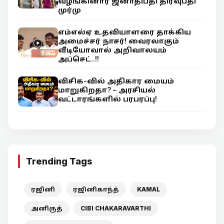
வழங்கினார் ஜனாதிபதி திரவுபதி
முர்மு
எம்எல்ஏ உதவியாளரை தாக்கிய
அமைச்சர் நாசர்! வைரலாகும்
வீடியோவால் அறிவாலயம்
அப்செட்..!!
விசிக-வில் அதிகார மையம்
மாறுகிறதா? – அரசியல்
வட்டாரங்களில் பரபரப்பு!
Trending Tags
ரஜினி
ரஜினிகாந்த்
KAMAL
அனிருத்
CIBI CHAKARAVARTHI