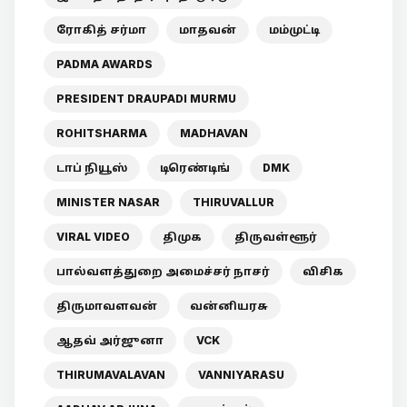
ரோகித் சர்மா
மாதவன்
மம்முட்டி
PADMA AWARDS
PRESIDENT DRAUPADI MURMU
ROHITSHARMA
MADHAVAN
டாப் நியூஸ்
டிரெண்டிங்
DMK
MINISTER NASAR
THIRUVALLUR
VIRAL VIDEO
திமுக
திருவள்ளூர்
பால்வளத்துறை அமைச்சர் நாசர்
விசிக
திருமாவளவன்
வன்னியரசு
ஆதவ் அர்ஜுனா
VCK
THIRUMAVALAVAN
VANNIYARASU