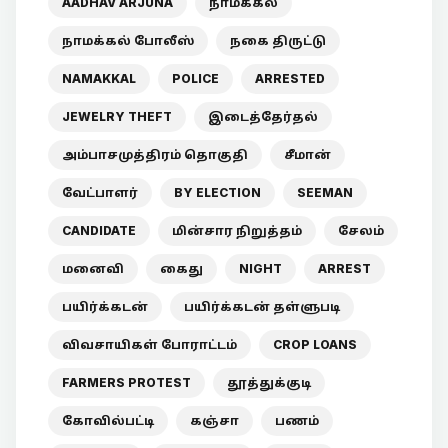
AADHAV ARJUNA
நாமக்கல்
நாமக்கல் போலீஸ்
நகை திருட்டு
NAMAKKAL
POLICE
ARRESTED
JEWELRY THEFT
இடைத்தேர்தல்
அம்பாசமுத்திரம் தொகுதி
சீமான்
வேட்பாளர்
BY ELECTION
SEEMAN
CANDIDATE
மின்சார நிறுத்தம்
சேலம்
மனைவி
கைது
NIGHT
ARREST
பயிர்க்கடன்
பயிர்க்கடன் தள்ளுபடி
விவசாயிகள் போராட்டம்
CROP LOANS
FARMERS PROTEST
தூத்துக்குடி
கோவில்பட்டி
கஞ்சா
பணம்