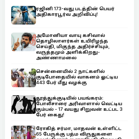
ரஜினி 173-வது படத்தின் பெயர்
அதிகாரபூர்வ அறிவிப்பு!
அமோனியா வாயு கசிவால்
தொழிலாளர்கள் உயிரிழந்த
செய்தி, மிகுந்த அதிர்ச்சியும்,
வருத்தமும் அளிக்கிறது-
அண்ணாமலை
சென்னையில் 2 நாட்களில்
குடிபோதையில் வாகனம் ஓட்டிய
443 பேர் மீது வழக்கு
தூத்துக்குடியில் பயங்கரம்:
போலீசாரை அரிவாளால் வெட்டிய
கும்பல் - 17 வயது சிறுவன் உட்பட 3
பேர் கைது!
ரோகித் சர்மா, மாதவன் உள்ளிட்ட
65 பேருக்கு பத்ம விருதுகளை