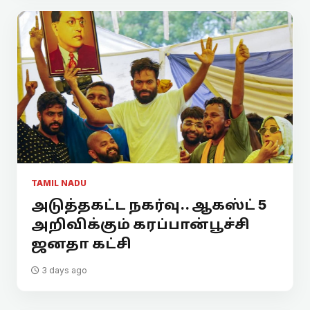
TAMIL NADU
அடுத்தகட்ட நகர்வு.. ஆகஸ்ட் 5
அறிவிக்கும் கரப்பான்பூச்சி
ஜனதா கட்சி
3 days ago