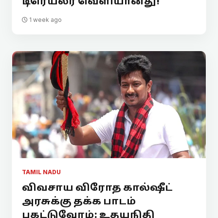
டிரெய்லர் வெளியானது!
1 week ago
TAMIL NADU
விவசாய விரோத கால்ஷீட்
அரசுக்கு தக்க பாடம்
புகட்டுவோம்: உதயநிதி