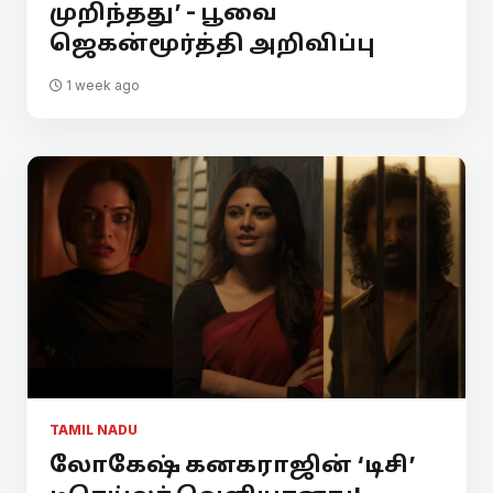
முறிந்தது’ - பூவை
ஜெகன்மூர்த்தி அறிவிப்பு
1 week ago
TAMIL NADU
லோகேஷ் கனகராஜின் ‘டிசி’