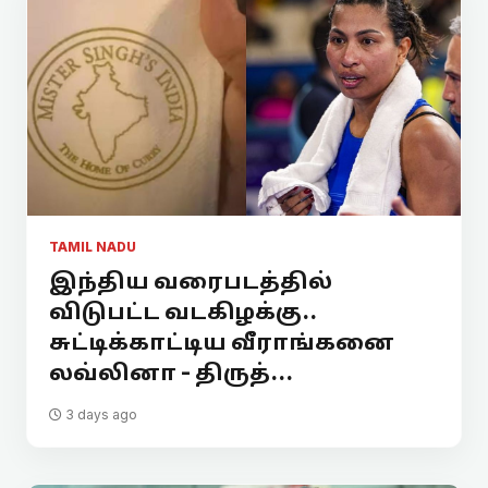
TAMIL NADU
இந்திய வரைபடத்தில்
விடுபட்ட வடகிழக்கு..
சுட்டிக்காட்டிய வீராங்கனை
லவ்லினா - திருத்...
3 days ago