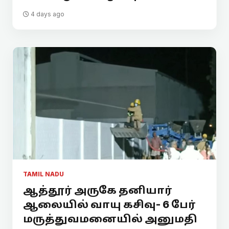
4 days ago
TAMIL NADU
ஆத்தூர் அருகே தனியார்
ஆலையில் வாயு கசிவு- 6 பேர்
மருத்துவமனையில் அனுமதி