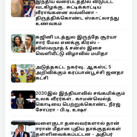
இந்திய வரைபடத்தில் விடுபட்ட
வடகிழக்கு.. சுட்டிக்காட்டிய
வீராங்கனை லவ்லினா -
திருத்திக்கொண்ட ஸ்காட்லாந்து
உணவகம்
கஜினி படத்துல இருந்தே சூர்யா
சார் மேல எனக்கு கிரஸ் -
விஸ்வநாத் & சன்ஸ் இசை
வெளியீட்டு விழாவில் மமிதா
அடுத்தகட்ட நகர்வு.. ஆகஸ்ட் 5
அறிவிக்கும் கரப்பான்பூச்சி ஜனதா
கட்சி
2030இல் இந்தியாவில் சங்கமிக்கும்
உலக வீரர்கள்.. காமன்வெல்த்
கொடியை பெற்றுக்கொண்ட நீரஜ்
சோப்ரா - பி.டி. உஷா
வளைகுடா தலைவர்களால் தான்
ஈரான் மீதான புதிய தாக்குதல்கள்
தள்ளிவைக்கப்பட்டன - அதிபர்