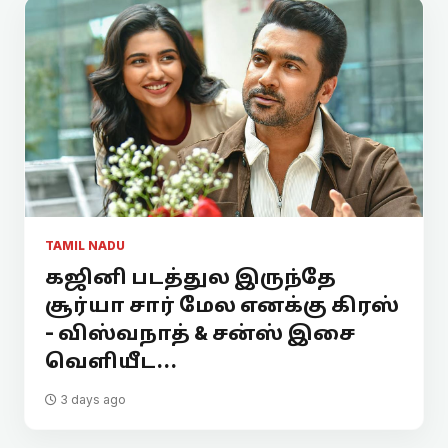
TAMIL NADU
கஜினி படத்துல இருந்தே
சூர்யா சார் மேல எனக்கு கிரஸ்
- விஸ்வநாத் & சன்ஸ் இசை
வெளியீட...
3 days ago