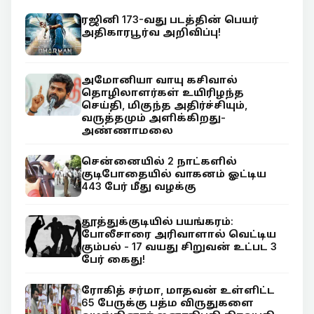
ரஜினி 173-வது படத்தின் பெயர்
அதிகாரபூர்வ அறிவிப்பு!
அமோனியா வாயு கசிவால்
தொழிலாளர்கள் உயிரிழந்த
செய்தி, மிகுந்த அதிர்ச்சியும்,
வருத்தமும் அளிக்கிறது-
அண்ணாமலை
சென்னையில் 2 நாட்களில்
குடிபோதையில் வாகனம் ஓட்டிய
443 பேர் மீது வழக்கு
தூத்துக்குடியில் பயங்கரம்:
போலீசாரை அரிவாளால் வெட்டிய
கும்பல் - 17 வயது சிறுவன் உட்பட 3
பேர் கைது!
ரோகித் சர்மா, மாதவன் உள்ளிட்ட
65 பேருக்கு பத்ம விருதுகளை