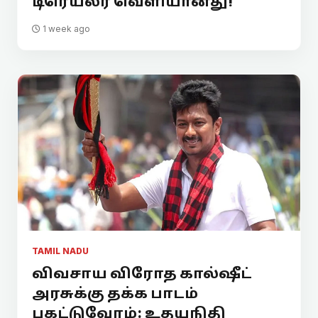
டிரெய்லர் வெளியானது!
1 week ago
TAMIL NADU
விவசாய விரோத கால்ஷீட்
அரசுக்கு தக்க பாடம்
புகட்டுவோம்: உதயநிதி