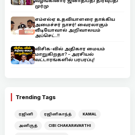
வழங்கினார் ஜனாதிபதி திரவுபதி
முர்மு
எம்எல்ஏ உதவியாளரை தாக்கிய
அமைச்சர் நாசர்! வைரலாகும்
வீடியோவால் அறிவாலயம்
அப்செட்..!!
விசிக-வில் அதிகார மையம்
மாறுகிறதா? – அரசியல்
வட்டாரங்களில் பரபரப்பு!
Trending Tags
ரஜினி
ரஜினிகாந்த்
KAMAL
அனிருத்
CIBI CHAKARAVARTHI