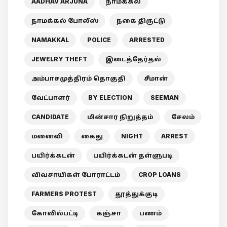
AADHAV ARJUNA
நாமக்கல்
நாமக்கல் போலீஸ்
நகை திருட்டு
NAMAKKAL
POLICE
ARRESTED
JEWELRY THEFT
இடைத்தேர்தல்
அம்பாசமுத்திரம் தொகுதி
சீமான்
வேட்பாளர்
BY ELECTION
SEEMAN
CANDIDATE
மின்சார நிறுத்தம்
சேலம்
மனைவி
கைது
NIGHT
ARREST
பயிர்க்கடன்
பயிர்க்கடன் தள்ளுபடி
விவசாயிகள் போராட்டம்
CROP LOANS
FARMERS PROTEST
தூத்துக்குடி
கோவில்பட்டி
கஞ்சா
பணம்