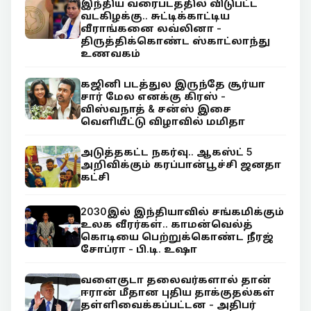
இந்திய வரைபடத்தில் விடுபட்ட
வடகிழக்கு.. சுட்டிக்காட்டிய
வீராங்கனை லவ்லினா -
திருத்திக்கொண்ட ஸ்காட்லாந்து
உணவகம்
கஜினி படத்துல இருந்தே சூர்யா
சார் மேல எனக்கு கிரஸ் -
விஸ்வநாத் & சன்ஸ் இசை
வெளியீட்டு விழாவில் மமிதா
அடுத்தகட்ட நகர்வு.. ஆகஸ்ட் 5
அறிவிக்கும் கரப்பான்பூச்சி ஜனதா
கட்சி
2030இல் இந்தியாவில் சங்கமிக்கும்
உலக வீரர்கள்.. காமன்வெல்த்
கொடியை பெற்றுக்கொண்ட நீரஜ்
சோப்ரா - பி.டி. உஷா
வளைகுடா தலைவர்களால் தான்
ஈரான் மீதான புதிய தாக்குதல்கள்
தள்ளிவைக்கப்பட்டன - அதிபர்