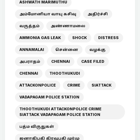
ASHWATH MARIMUTHU
அம்மோனியா வாயு கசிவு
அதிர்ச்சி
வருத்தம்
அண்ணாமலை
AMMONIA GAS LEAK
SHOCK
DISTRESS
ANNAMALAI
சென்னை
வழக்கு
அபராதம்
CHENNAI
CASE FILED
CHENNAI
THOOTHUKUDI
ATTACKONPOLICE
CRIME
SIATTACK
VADAPAGAM POLICE STATION
THOOTHUKUDI ATTACKONPOLICE CRIME
SIATTACK VADAPAGAM POLICE STATION
பத்ம விருதுகள்
ஜனாதிபதி திரவுபதி முர்மு