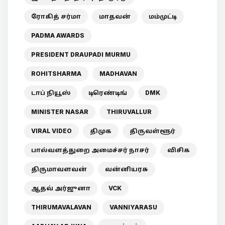
ரோகித் சர்மா
மாதவன்
மம்முட்டி
PADMA AWARDS
PRESIDENT DRAUPADI MURMU
ROHITSHARMA
MADHAVAN
டாப் நியூஸ்
டிரெண்டிங்
DMK
MINISTER NASAR
THIRUVALLUR
VIRAL VIDEO
திமுக
திருவள்ளூர்
பால்வளத்துறை அமைச்சர் நாசர்
விசிக
திருமாவளவன்
வன்னியரசு
ஆதவ் அர்ஜுனா
VCK
THIRUMAVALAVAN
VANNIYARASU