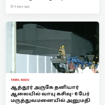
4 days ago
TAMIL NADU
ஆத்தூர் அருகே தனியார்
ஆலையில் வாயு கசிவு- 6 பேர்
மருத்துவமனையில் அனுமதி