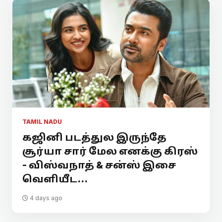
TAMIL NADU
கஜினி படத்துல இருந்தே
சூர்யா சார் மேல எனக்கு கிரஸ்
- விஸ்வநாத் & சன்ஸ் இசை
வெளியீட...
4 days ago