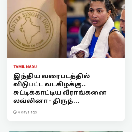
TAMIL NADU
இந்திய வரைபடத்தில்
விடுபட்ட வடகிழக்கு..
சுட்டிக்காட்டிய வீராங்கனை
லவ்லினா - திருத்...
4 days ago