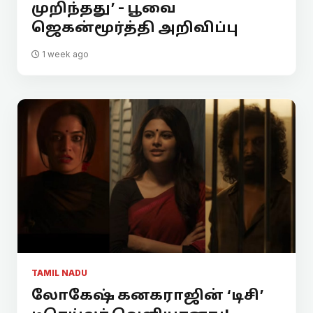
முறிந்தது’ - பூவை
ஜெகன்மூர்த்தி அறிவிப்பு
1 week ago
TAMIL NADU
லோகேஷ் கனகராஜின் ‘டிசி’