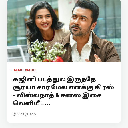
TAMIL NADU
கஜினி படத்துல இருந்தே
சூர்யா சார் மேல எனக்கு கிரஸ்
- விஸ்வநாத் & சன்ஸ் இசை
வெளியீட...
3 days ago