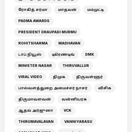
ரோகித் சர்மா
மாதவன்
மம்முட்டி
PADMA AWARDS
PRESIDENT DRAUPADI MURMU
ROHITSHARMA
MADHAVAN
டாப் நியூஸ்
டிரெண்டிங்
DMK
MINISTER NASAR
THIRUVALLUR
VIRAL VIDEO
திமுக
திருவள்ளூர்
பால்வளத்துறை அமைச்சர் நாசர்
விசிக
திருமாவளவன்
வன்னியரசு
ஆதவ் அர்ஜுனா
VCK
THIRUMAVALAVAN
VANNIYARASU