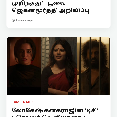
முறிந்தது’ - பூவை
ஜெகன்மூர்த்தி அறிவிப்பு
1 week ago
TAMIL NADU
லோகேஷ் கனகராஜின் ‘டிசி’