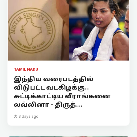
TAMIL NADU
இந்திய வரைபடத்தில்
விடுபட்ட வடகிழக்கு..
சுட்டிக்காட்டிய வீராங்கனை
லவ்லினா - திருத்...
3 days ago