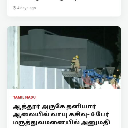
4 days ago
TAMIL NADU
ஆத்தூர் அருகே தனியார்
ஆலையில் வாயு கசிவு- 6 பேர்
மருத்துவமனையில் அனுமதி