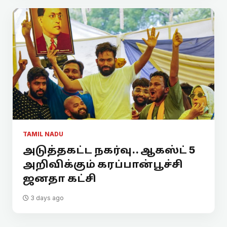
TAMIL NADU
அடுத்தகட்ட நகர்வு.. ஆகஸ்ட் 5
அறிவிக்கும் கரப்பான்பூச்சி
ஜனதா கட்சி
3 days ago