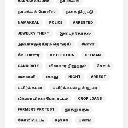
AADHAV ARJUNA
நாமக்கல்
நாமக்கல் போலீஸ்
நகை திருட்டு
NAMAKKAL
POLICE
ARRESTED
JEWELRY THEFT
இடைத்தேர்தல்
அம்பாசமுத்திரம் தொகுதி
சீமான்
வேட்பாளர்
BY ELECTION
SEEMAN
CANDIDATE
மின்சார நிறுத்தம்
சேலம்
மனைவி
கைது
NIGHT
ARREST
பயிர்க்கடன்
பயிர்க்கடன் தள்ளுபடி
விவசாயிகள் போராட்டம்
CROP LOANS
FARMERS PROTEST
தூத்துக்குடி
கோவில்பட்டி
கஞ்சா
பணம்