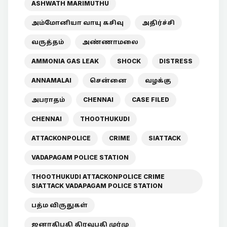
ASHWATH MARIMUTHU
அம்மோனியா வாயு கசிவு
அதிர்ச்சி
வருத்தம்
அண்ணாமலை
AMMONIA GAS LEAK
SHOCK
DISTRESS
ANNAMALAI
சென்னை
வழக்கு
அபராதம்
CHENNAI
CASE FILED
CHENNAI
THOOTHUKUDI
ATTACKONPOLICE
CRIME
SIATTACK
VADAPAGAM POLICE STATION
THOOTHUKUDI ATTACKONPOLICE CRIME
SIATTACK VADAPAGAM POLICE STATION
பத்ம விருதுகள்
ஜனாதிபதி திரவுபதி முர்மு