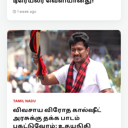
டிரெய்லர் வெளியானது!
1 week ago
TAMIL NADU
விவசாய விரோத கால்ஷீட்
அரசுக்கு தக்க பாடம்
புகட்டுவோம்: உதயநிதி