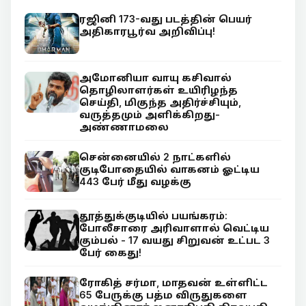
ரஜினி 173-வது படத்தின் பெயர்
அதிகாரபூர்வ அறிவிப்பு!
அமோனியா வாயு கசிவால்
தொழிலாளர்கள் உயிரிழந்த
செய்தி, மிகுந்த அதிர்ச்சியும்,
வருத்தமும் அளிக்கிறது-
அண்ணாமலை
சென்னையில் 2 நாட்களில்
குடிபோதையில் வாகனம் ஓட்டிய
443 பேர் மீது வழக்கு
தூத்துக்குடியில் பயங்கரம்:
போலீசாரை அரிவாளால் வெட்டிய
கும்பல் - 17 வயது சிறுவன் உட்பட 3
பேர் கைது!
ரோகித் சர்மா, மாதவன் உள்ளிட்ட
65 பேருக்கு பத்ம விருதுகளை