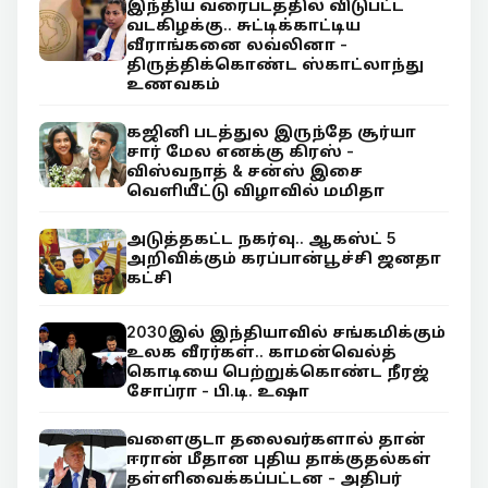
இந்திய வரைபடத்தில் விடுபட்ட
வடகிழக்கு.. சுட்டிக்காட்டிய
வீராங்கனை லவ்லினா -
திருத்திக்கொண்ட ஸ்காட்லாந்து
உணவகம்
கஜினி படத்துல இருந்தே சூர்யா
சார் மேல எனக்கு கிரஸ் -
விஸ்வநாத் & சன்ஸ் இசை
வெளியீட்டு விழாவில் மமிதா
அடுத்தகட்ட நகர்வு.. ஆகஸ்ட் 5
அறிவிக்கும் கரப்பான்பூச்சி ஜனதா
கட்சி
2030இல் இந்தியாவில் சங்கமிக்கும்
உலக வீரர்கள்.. காமன்வெல்த்
கொடியை பெற்றுக்கொண்ட நீரஜ்
சோப்ரா - பி.டி. உஷா
வளைகுடா தலைவர்களால் தான்
ஈரான் மீதான புதிய தாக்குதல்கள்
தள்ளிவைக்கப்பட்டன - அதிபர்