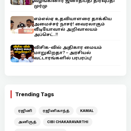
வழங்கினார் ஜனாதிபதி திரவுபதி
முர்மு
எம்எல்ஏ உதவியாளரை தாக்கிய
அமைச்சர் நாசர்! வைரலாகும்
வீடியோவால் அறிவாலயம்
அப்செட்..!!
விசிக-வில் அதிகார மையம்
மாறுகிறதா? – அரசியல்
வட்டாரங்களில் பரபரப்பு!
Trending Tags
ரஜினி
ரஜினிகாந்த்
KAMAL
அனிருத்
CIBI CHAKARAVARTHI