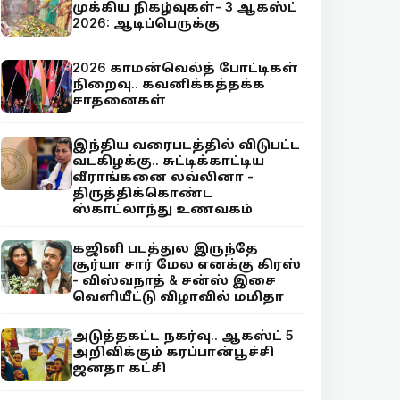
முக்கிய நிகழ்வுகள்- 3 ஆகஸ்ட்
2026: ஆடிப்பெருக்கு
2026 காமன்வெல்த் போட்டிகள்
நிறைவு.. கவனிக்கத்தக்க
சாதனைகள்
இந்திய வரைபடத்தில் விடுபட்ட
வடகிழக்கு.. சுட்டிக்காட்டிய
வீராங்கனை லவ்லினா -
திருத்திக்கொண்ட
ஸ்காட்லாந்து உணவகம்
கஜினி படத்துல இருந்தே
சூர்யா சார் மேல எனக்கு கிரஸ்
- விஸ்வநாத் & சன்ஸ் இசை
வெளியீட்டு விழாவில் மமிதா
அடுத்தகட்ட நகர்வு.. ஆகஸ்ட் 5
அறிவிக்கும் கரப்பான்பூச்சி
ஜனதா கட்சி