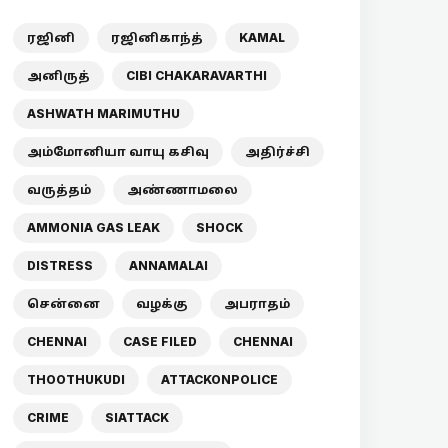
ரஜினி
ரஜினிகாந்த்
KAMAL
அனிருத்
CIBI CHAKARAVARTHI
ASHWATH MARIMUTHU
அம்மோனியா வாயு கசிவு
அதிர்ச்சி
வருத்தம்
அண்ணாமலை
AMMONIA GAS LEAK
SHOCK
DISTRESS
ANNAMALAI
சென்னை
வழக்கு
அபராதம்
CHENNAI
CASE FILED
CHENNAI
THOOTHUKUDI
ATTACKONPOLICE
CRIME
SIATTACK