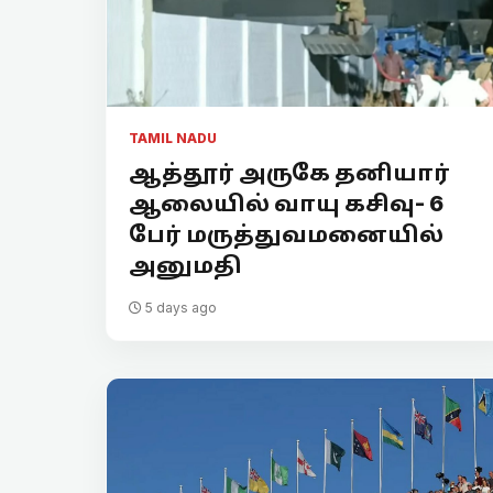
TAMIL NADU
ஆத்தூர் அருகே தனியார்
ஆலையில் வாயு கசிவு- 6
பேர் மருத்துவமனையில்
அனுமதி
5 days ago