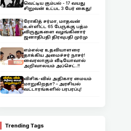
வெட்டிய கும்பல் - 17 வயது
சிறுவன் உட்பட 3 பேர் கைது!
ரோகித் சர்மா, மாதவன்
உள்ளிட்ட 65 பேருக்கு பத்ம
விருதுகளை வழங்கினார்
ஜனாதிபதி திரவுபதி முர்மு
எம்எல்ஏ உதவியாளரை
தாக்கிய அமைச்சர் நாசர்!
வைரலாகும் வீடியோவால்
அறிவாலயம் அப்செட்..!!
விசிக-வில் அதிகார மையம்
மாறுகிறதா? – அரசியல்
வட்டாரங்களில் பரபரப்பு!
Trending Tags