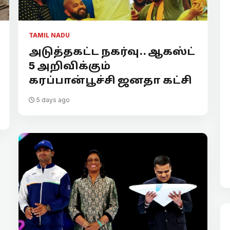
TAMIL NADU
அடுத்தகட்ட நகர்வு.. ஆகஸ்ட்
5 அறிவிக்கும்
கரப்பான்பூச்சி ஜனதா கட்சி
5 days ago