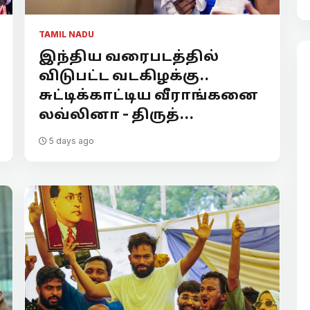
TAMIL NADU
இந்திய வரைபடத்தில்
விடுபட்ட வடகிழக்கு..
சுட்டிக்காட்டிய வீராங்கனை
லவ்லினா - திருத்...
5 days ago