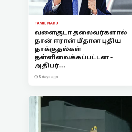
TAMIL NADU
வளைகுடா தலைவர்களால்
தான் ஈரான் மீதான புதிய
தாக்குதல்கள்
தள்ளிவைக்கப்பட்டன -
அதிபர்...
5 days ago