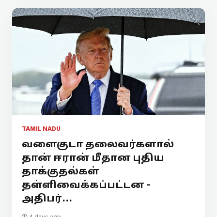
TAMIL NADU
வளைகுடா தலைவர்களால்
தான் ஈரான் மீதான புதிய
தாக்குதல்கள்
தள்ளிவைக்கப்பட்டன -
அதிபர்...
4 days ago