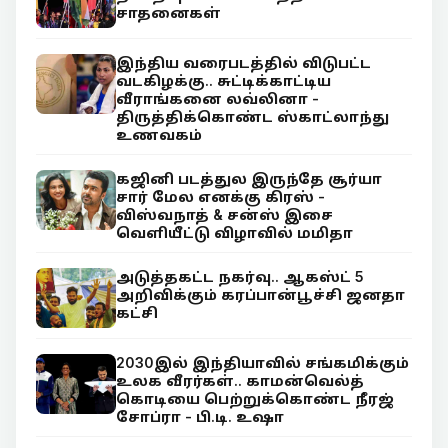
சாதனைகள்
இந்திய வரைபடத்தில் விடுபட்ட
வடகிழக்கு.. சுட்டிக்காட்டிய
வீராங்கனை லவ்லினா -
திருத்திக்கொண்ட ஸ்காட்லாந்து
உணவகம்
கஜினி படத்துல இருந்தே சூர்யா
சார் மேல எனக்கு கிரஸ் -
விஸ்வநாத் & சன்ஸ் இசை
வெளியீட்டு விழாவில் மமிதா
அடுத்தகட்ட நகர்வு.. ஆகஸ்ட் 5
அறிவிக்கும் கரப்பான்பூச்சி ஜனதா
கட்சி
2030இல் இந்தியாவில் சங்கமிக்கும்
உலக வீரர்கள்.. காமன்வெல்த்
கொடியை பெற்றுக்கொண்ட நீரஜ்
சோப்ரா - பி.டி. உஷா