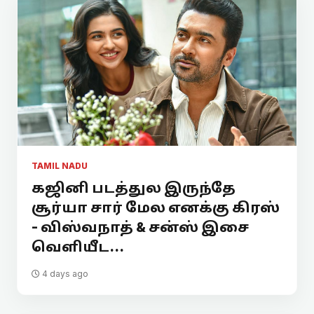
TAMIL NADU
கஜினி படத்துல இருந்தே
சூர்யா சார் மேல எனக்கு கிரஸ்
- விஸ்வநாத் & சன்ஸ் இசை
வெளியீட...
4 days ago