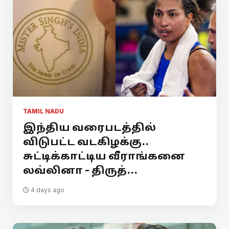
TAMIL NADU
இந்திய வரைபடத்தில்
விடுபட்ட வடகிழக்கு..
சுட்டிக்காட்டிய வீராங்கனை
லவ்லினா - திருத்...
4 days ago