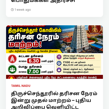
பொதுமக்கள் அதிர்ச்சி
1 week ago
TAMIL NADU
திருச்செந்தூரில் தரிசன நேரம்
இன்று முதல் மாற்றம் – புதிய
அறிவிப்பை வெளியிட்ட