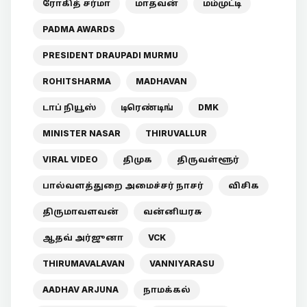
ரோகித் சர்மா
மாதவன்
மம்முட்டி
PADMA AWARDS
PRESIDENT DRAUPADI MURMU
ROHITSHARMA
MADHAVAN
டாப் நியூஸ்
டிரெண்டிங்
DMK
MINISTER NASAR
THIRUVALLUR
VIRAL VIDEO
திமுக
திருவள்ளூர்
பால்வளத்துறை அமைச்சர் நாசர்
விசிக
திருமாவளவன்
வன்னியரசு
ஆதவ் அர்ஜுனா
VCK
THIRUMAVALAVAN
VANNIYARASU
AADHAV ARJUNA
நாமக்கல்