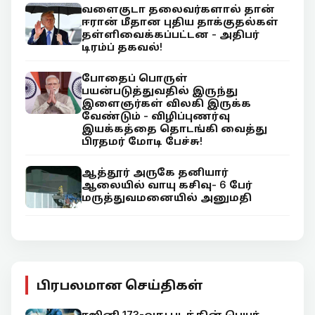
வளைகுடா தலைவர்களால் தான்
ஈரான் மீதான புதிய தாக்குதல்கள்
தள்ளிவைக்கப்பட்டன - அதிபர்
டிரம்ப் தகவல்!
போதைப் பொருள்
பயன்படுத்துவதில் இருந்து
இளைஞர்கள் விலகி இருக்க
வேண்டும் - விழிப்புணர்வு
இயக்கத்தை தொடங்கி வைத்து
பிரதமர் மோடி பேச்சு!
ஆத்தூர் அருகே தனியார்
ஆலையில் வாயு கசிவு- 6 பேர்
மருத்துவமனையில் அனுமதி
பிரபலமான செய்திகள்
ரஜினி 173-வது படத்தின் பெயர்