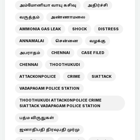
அம்மோனியா வாயு கசிவு
அதிர்ச்சி
வருத்தம்
அண்ணாமலை
AMMONIA GAS LEAK
SHOCK
DISTRESS
ANNAMALAI
சென்னை
வழக்கு
அபராதம்
CHENNAI
CASE FILED
CHENNAI
THOOTHUKUDI
ATTACKONPOLICE
CRIME
SIATTACK
VADAPAGAM POLICE STATION
THOOTHUKUDI ATTACKONPOLICE CRIME
SIATTACK VADAPAGAM POLICE STATION
பத்ம விருதுகள்
ஜனாதிபதி திரவுபதி முர்மு