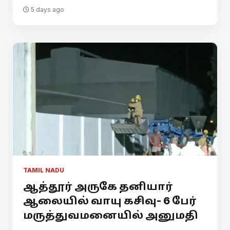
5 days ago
TAMIL NADU
ஆத்தூர் அருகே தனியார்
ஆலையில் வாயு கசிவு- 6 பேர்
மருத்துவமனையில் அனுமதி