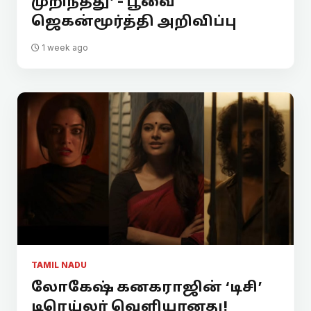
முறிந்தது’ - பூவை
ஜெகன்மூர்த்தி அறிவிப்பு
1 week ago
TAMIL NADU
லோகேஷ் கனகராஜின் ‘டிசி’
டிரெய்லர் வெளியானது!