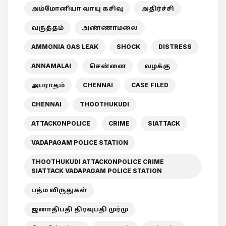
அம்மோனியா வாயு கசிவு
அதிர்ச்சி
வருத்தம்
அண்ணாமலை
AMMONIA GAS LEAK
SHOCK
DISTRESS
ANNAMALAI
சென்னை
வழக்கு
அபராதம்
CHENNAI
CASE FILED
CHENNAI
THOOTHUKUDI
ATTACKONPOLICE
CRIME
SIATTACK
VADAPAGAM POLICE STATION
THOOTHUKUDI ATTACKONPOLICE CRIME
SIATTACK VADAPAGAM POLICE STATION
பத்ம விருதுகள்
ஜனாதிபதி திரவுபதி முர்மு