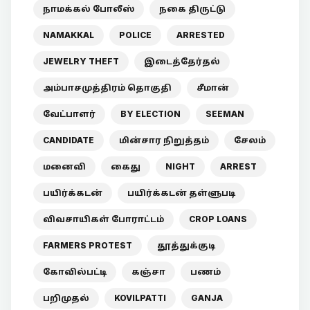
நாமக்கல் போலீஸ்
நகை திருட்டு
NAMAKKAL
POLICE
ARRESTED
JEWELRY THEFT
இடைத்தேர்தல்
அம்பாசமுத்திரம் தொகுதி
சீமான்
வேட்பாளர்
BY ELECTION
SEEMAN
CANDIDATE
மின்சார நிறுத்தம்
சேலம்
மனைவி
கைது
NIGHT
ARREST
பயிர்க்கடன்
பயிர்க்கடன் தள்ளுபடி
விவசாயிகள் போராட்டம்
CROP LOANS
FARMERS PROTEST
தூத்துக்குடி
கோவில்பட்டி
கஞ்சா
பணம்
பறிமுதல்
KOVILPATTI
GANJA