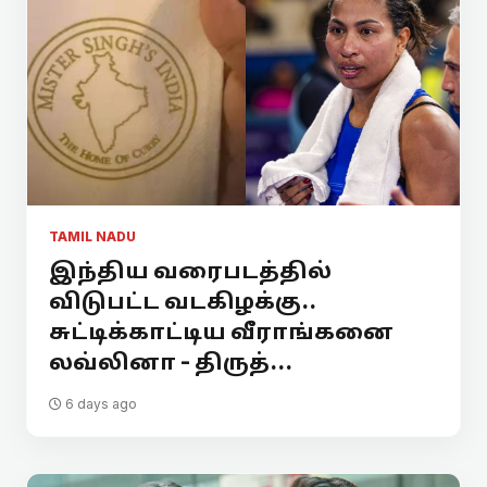
TAMIL NADU
இந்திய வரைபடத்தில்
விடுபட்ட வடகிழக்கு..
சுட்டிக்காட்டிய வீராங்கனை
லவ்லினா - திருத்...
6 days ago