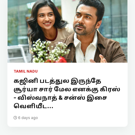
TAMIL NADU
கஜினி படத்துல இருந்தே
சூர்யா சார் மேல எனக்கு கிரஸ்
- விஸ்வநாத் & சன்ஸ் இசை
வெளியீட...
6 days ago