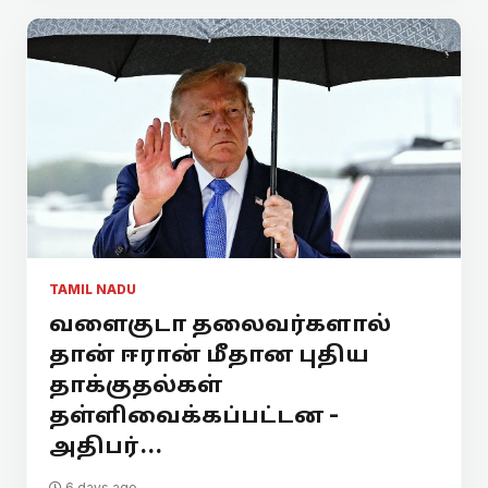
TAMIL NADU
வளைகுடா தலைவர்களால்
தான் ஈரான் மீதான புதிய
தாக்குதல்கள்
தள்ளிவைக்கப்பட்டன -
அதிபர்...
6 days ago