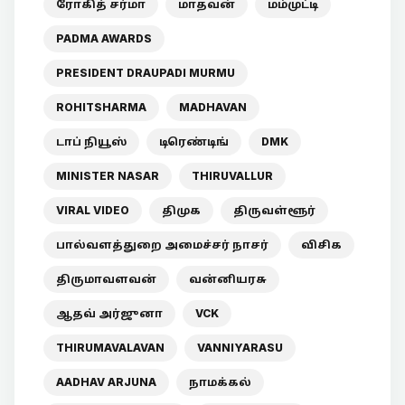
ரோகித் சர்மா
மாதவன்
மம்முட்டி
PADMA AWARDS
PRESIDENT DRAUPADI MURMU
ROHITSHARMA
MADHAVAN
டாப் நியூஸ்
டிரெண்டிங்
DMK
MINISTER NASAR
THIRUVALLUR
VIRAL VIDEO
திமுக
திருவள்ளூர்
பால்வளத்துறை அமைச்சர் நாசர்
விசிக
திருமாவளவன்
வன்னியரசு
ஆதவ் அர்ஜுனா
VCK
THIRUMAVALAVAN
VANNIYARASU
AADHAV ARJUNA
நாமக்கல்