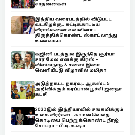
சாதனைகள்
இந்திய வரைபடத்தில் விடுபட்ட
வடகிழக்கு.. சுட்டிக்காட்டிய
வீராங்கனை லவ்லினா -
திருத்திக்கொண்ட ஸ்காட்லாந்து
உணவகம்
கஜினி படத்துல இருந்தே சூர்யா
சார் மேல எனக்கு கிரஸ் -
விஸ்வநாத் & சன்ஸ் இசை
வெளியீட்டு விழாவில் மமிதா
அடுத்தகட்ட நகர்வு.. ஆகஸ்ட் 5
அறிவிக்கும் கரப்பான்பூச்சி ஜனதா
கட்சி
2030இல் இந்தியாவில் சங்கமிக்கும்
உலக வீரர்கள்.. காமன்வெல்த்
கொடியை பெற்றுக்கொண்ட நீரஜ்
சோப்ரா - பி.டி. உஷா