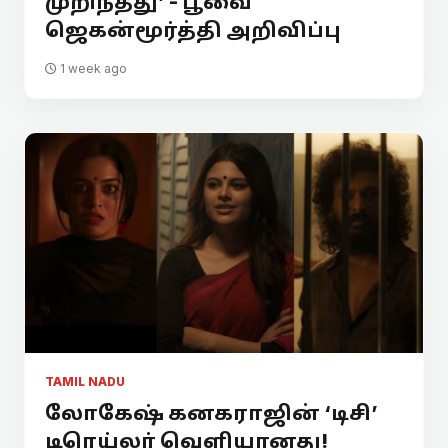
முறிந்தது’ - பூவை
ஜெகன்மூர்த்தி அறிவிப்பு
1 week ago
TAMIL NADU
லோகேஷ் கனகராஜின் ‘டிசி’
டிரெய்லர் வெளியானது!