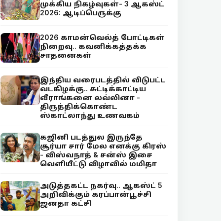
முக்கிய நிகழ்வுகள்- 3 ஆகஸ்ட்
2026: ஆடிப்பெருக்கு
2026 காமன்வெல்த் போட்டிகள்
நிறைவு.. கவனிக்கத்தக்க
சாதனைகள்
இந்திய வரைபடத்தில் விடுபட்ட
வடகிழக்கு.. சுட்டிக்காட்டிய
வீராங்கனை லவ்லினா -
திருத்திக்கொண்ட
ஸ்காட்லாந்து உணவகம்
கஜினி படத்துல இருந்தே
சூர்யா சார் மேல எனக்கு கிரஸ்
- விஸ்வநாத் & சன்ஸ் இசை
வெளியீட்டு விழாவில் மமிதா
அடுத்தகட்ட நகர்வு.. ஆகஸ்ட் 5
அறிவிக்கும் கரப்பான்பூச்சி
ஜனதா கட்சி