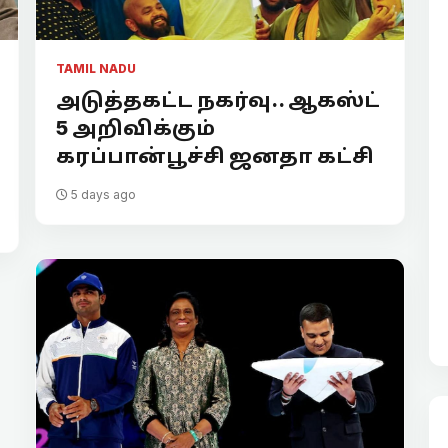
TAMIL NADU
அடுத்தகட்ட நகர்வு.. ஆகஸ்ட்
5 அறிவிக்கும்
கரப்பான்பூச்சி ஜனதா கட்சி
5 days ago