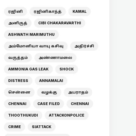
ரஜினி
ரஜினிகாந்த்
KAMAL
அனிருத்
CIBI CHAKARAVARTHI
ASHWATH MARIMUTHU
அம்மோனியா வாயு கசிவு
அதிர்ச்சி
வருத்தம்
அண்ணாமலை
AMMONIA GAS LEAK
SHOCK
DISTRESS
ANNAMALAI
சென்னை
வழக்கு
அபராதம்
CHENNAI
CASE FILED
CHENNAI
THOOTHUKUDI
ATTACKONPOLICE
CRIME
SIATTACK