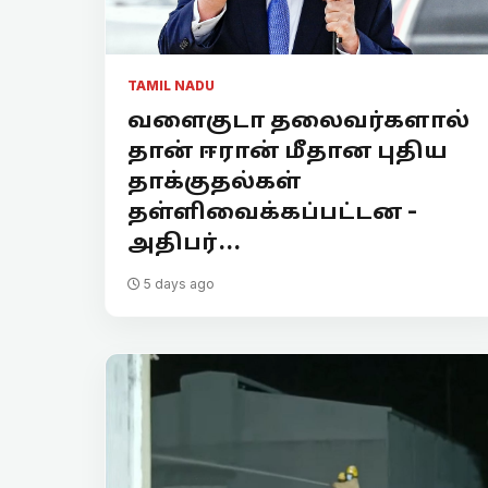
TAMIL NADU
வளைகுடா தலைவர்களால்
தான் ஈரான் மீதான புதிய
தாக்குதல்கள்
தள்ளிவைக்கப்பட்டன -
அதிபர்...
5 days ago