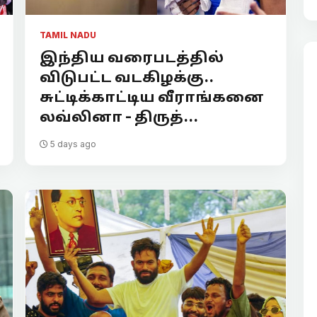
TAMIL NADU
இந்திய வரைபடத்தில்
விடுபட்ட வடகிழக்கு..
சுட்டிக்காட்டிய வீராங்கனை
லவ்லினா - திருத்...
5 days ago