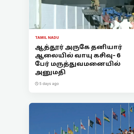
TAMIL NADU
ஆத்தூர் அருகே தனியார்
ஆலையில் வாயு கசிவு- 6
பேர் மருத்துவமனையில்
அனுமதி
5 days ago