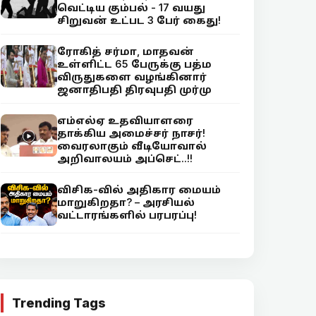
வெட்டிய கும்பல் - 17 வயது
சிறுவன் உட்பட 3 பேர் கைது!
ரோகித் சர்மா, மாதவன்
உள்ளிட்ட 65 பேருக்கு பத்ம
விருதுகளை வழங்கினார்
ஜனாதிபதி திரவுபதி முர்மு
எம்எல்ஏ உதவியாளரை
தாக்கிய அமைச்சர் நாசர்!
வைரலாகும் வீடியோவால்
அறிவாலயம் அப்செட்..!!
விசிக-வில் அதிகார மையம்
மாறுகிறதா? – அரசியல்
வட்டாரங்களில் பரபரப்பு!
Trending Tags