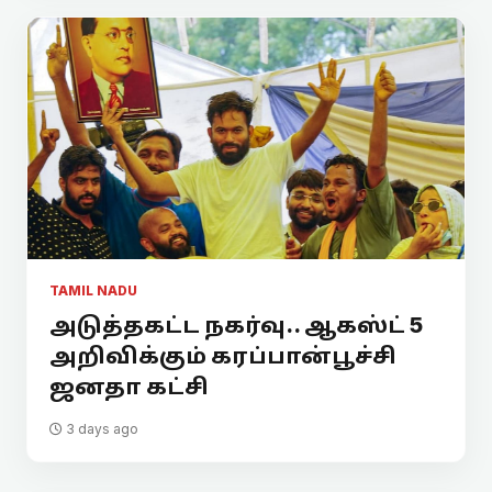
TAMIL NADU
அடுத்தகட்ட நகர்வு.. ஆகஸ்ட் 5
அறிவிக்கும் கரப்பான்பூச்சி
ஜனதா கட்சி
3 days ago