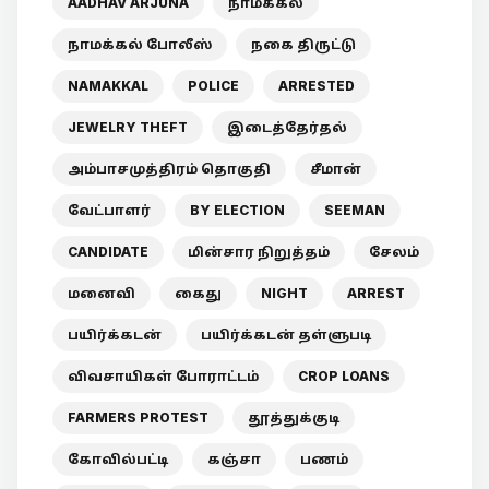
AADHAV ARJUNA
நாமக்கல்
நாமக்கல் போலீஸ்
நகை திருட்டு
NAMAKKAL
POLICE
ARRESTED
JEWELRY THEFT
இடைத்தேர்தல்
அம்பாசமுத்திரம் தொகுதி
சீமான்
வேட்பாளர்
BY ELECTION
SEEMAN
CANDIDATE
மின்சார நிறுத்தம்
சேலம்
மனைவி
கைது
NIGHT
ARREST
பயிர்க்கடன்
பயிர்க்கடன் தள்ளுபடி
விவசாயிகள் போராட்டம்
CROP LOANS
FARMERS PROTEST
தூத்துக்குடி
கோவில்பட்டி
கஞ்சா
பணம்