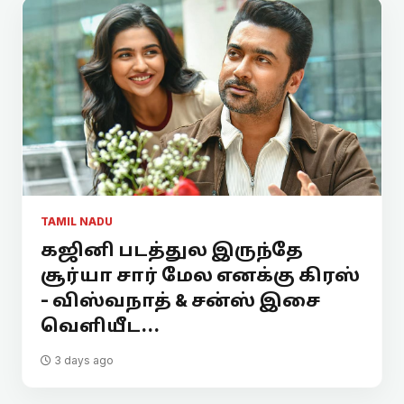
TAMIL NADU
கஜினி படத்துல இருந்தே
சூர்யா சார் மேல எனக்கு கிரஸ்
- விஸ்வநாத் & சன்ஸ் இசை
வெளியீட...
3 days ago