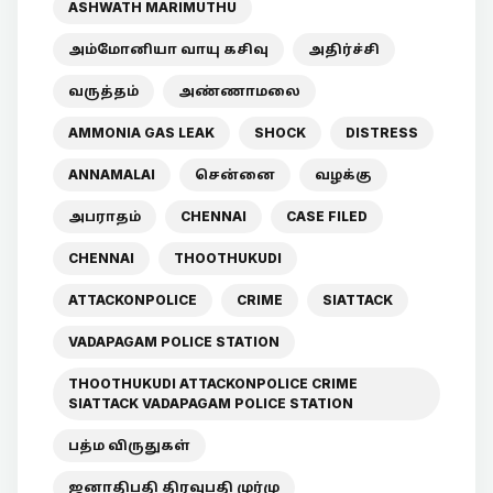
ASHWATH MARIMUTHU
அம்மோனியா வாயு கசிவு
அதிர்ச்சி
வருத்தம்
அண்ணாமலை
AMMONIA GAS LEAK
SHOCK
DISTRESS
ANNAMALAI
சென்னை
வழக்கு
அபராதம்
CHENNAI
CASE FILED
CHENNAI
THOOTHUKUDI
ATTACKONPOLICE
CRIME
SIATTACK
VADAPAGAM POLICE STATION
THOOTHUKUDI ATTACKONPOLICE CRIME
SIATTACK VADAPAGAM POLICE STATION
பத்ம விருதுகள்
ஜனாதிபதி திரவுபதி முர்மு