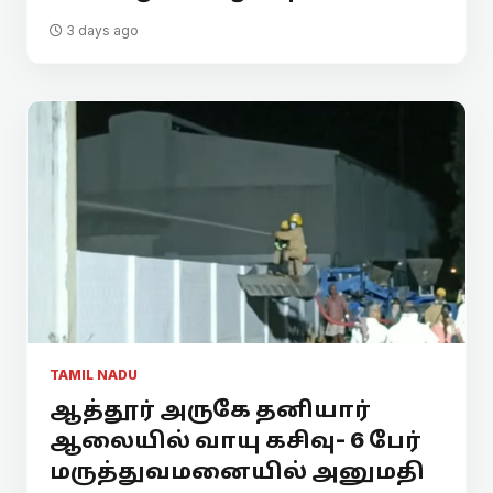
3 days ago
TAMIL NADU
ஆத்தூர் அருகே தனியார்
ஆலையில் வாயு கசிவு- 6 பேர்
மருத்துவமனையில் அனுமதி