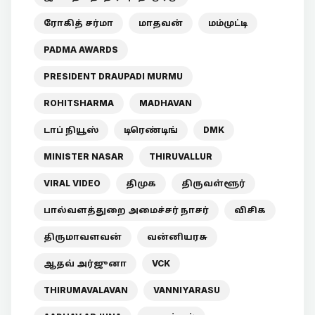
ரோகித் சர்மா
மாதவன்
மம்முட்டி
PADMA AWARDS
PRESIDENT DRAUPADI MURMU
ROHITSHARMA
MADHAVAN
டாப் நியூஸ்
டிரெண்டிங்
DMK
MINISTER NASAR
THIRUVALLUR
VIRAL VIDEO
திமுக
திருவள்ளூர்
பால்வளத்துறை அமைச்சர் நாசர்
விசிக
திருமாவளவன்
வன்னியரசு
ஆதவ் அர்ஜுனா
VCK
THIRUMAVALAVAN
VANNIYARASU