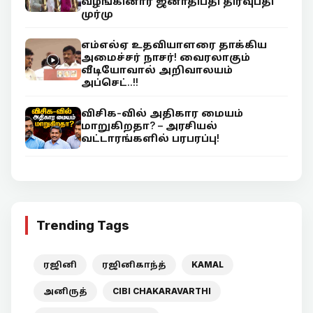
வழங்கினார் ஜனாதிபதி திரவுபதி
முர்மு
எம்எல்ஏ உதவியாளரை தாக்கிய
அமைச்சர் நாசர்! வைரலாகும்
வீடியோவால் அறிவாலயம்
அப்செட்..!!
விசிக-வில் அதிகார மையம்
மாறுகிறதா? – அரசியல்
வட்டாரங்களில் பரபரப்பு!
Trending Tags
ரஜினி
ரஜினிகாந்த்
KAMAL
அனிருத்
CIBI CHAKARAVARTHI