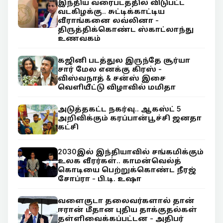
இந்திய வரைபடத்தில் விடுபட்ட
வடகிழக்கு.. சுட்டிக்காட்டிய
வீராங்கனை லவ்லினா -
திருத்திக்கொண்ட ஸ்காட்லாந்து
உணவகம்
கஜினி படத்துல இருந்தே சூர்யா
சார் மேல எனக்கு கிரஸ் -
விஸ்வநாத் & சன்ஸ் இசை
வெளியீட்டு விழாவில் மமிதா
அடுத்தகட்ட நகர்வு.. ஆகஸ்ட் 5
அறிவிக்கும் கரப்பான்பூச்சி ஜனதா
கட்சி
2030இல் இந்தியாவில் சங்கமிக்கும்
உலக வீரர்கள்.. காமன்வெல்த்
கொடியை பெற்றுக்கொண்ட நீரஜ்
சோப்ரா - பி.டி. உஷா
வளைகுடா தலைவர்களால் தான்
ஈரான் மீதான புதிய தாக்குதல்கள்
தள்ளிவைக்கப்பட்டன - அதிபர்