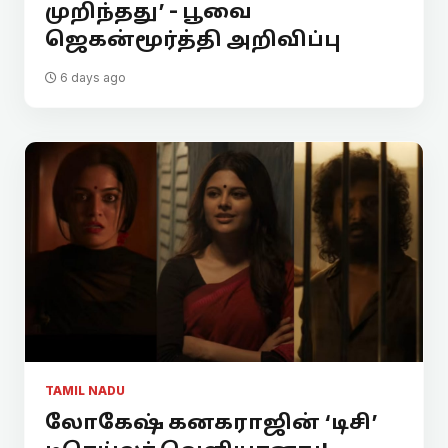
முறிந்தது’ - பூவை
ஜெகன்மூர்த்தி அறிவிப்பு
6 days ago
TAMIL NADU
லோகேஷ் கனகராஜின் ‘டிசி’