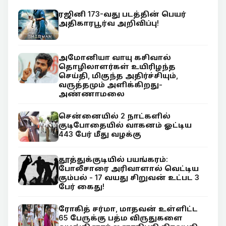
ரஜினி 173-வது படத்தின் பெயர்
அதிகாரபூர்வ அறிவிப்பு!
அமோனியா வாயு கசிவால்
தொழிலாளர்கள் உயிரிழந்த
செய்தி, மிகுந்த அதிர்ச்சியும்,
வருத்தமும் அளிக்கிறது-
அண்ணாமலை
சென்னையில் 2 நாட்களில்
குடிபோதையில் வாகனம் ஓட்டிய
443 பேர் மீது வழக்கு
தூத்துக்குடியில் பயங்கரம்:
போலீசாரை அரிவாளால் வெட்டிய
கும்பல் - 17 வயது சிறுவன் உட்பட 3
பேர் கைது!
ரோகித் சர்மா, மாதவன் உள்ளிட்ட
65 பேருக்கு பத்ம விருதுகளை