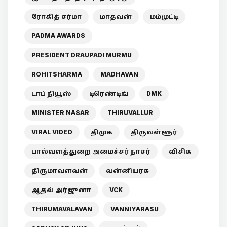
ரோகித் சர்மா
மாதவன்
மம்முட்டி
PADMA AWARDS
PRESIDENT DRAUPADI MURMU
ROHITSHARMA
MADHAVAN
டாப் நியூஸ்
டிரெண்டிங்
DMK
MINISTER NASAR
THIRUVALLUR
VIRAL VIDEO
திமுக
திருவள்ளூர்
பால்வளத்துறை அமைச்சர் நாசர்
விசிக
திருமாவளவன்
வன்னியரசு
ஆதவ் அர்ஜுனா
VCK
THIRUMAVALAVAN
VANNIYARASU