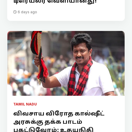
டிரெய்லர் வெளியானது!
6 days ago
TAMIL NADU
விவசாய விரோத கால்ஷீட்
அரசுக்கு தக்க பாடம்
புகட்டுவோம்: உதயநிதி