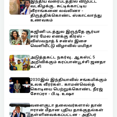
இந்திய வரைபடத்தில் விடுபட்ட
வடகிழக்கு.. சுட்டிக்காட்டிய
வீராங்கனை லவ்லினா -
திருத்திக்கொண்ட ஸ்காட்லாந்து
உணவகம்
கஜினி படத்துல இருந்தே சூர்யா
சார் மேல எனக்கு கிரஸ் -
விஸ்வநாத் & சன்ஸ் இசை
வெளியீட்டு விழாவில் மமிதா
அடுத்தகட்ட நகர்வு.. ஆகஸ்ட் 5
அறிவிக்கும் கரப்பான்பூச்சி ஜனதா
கட்சி
2030இல் இந்தியாவில் சங்கமிக்கும்
உலக வீரர்கள்.. காமன்வெல்த்
கொடியை பெற்றுக்கொண்ட நீரஜ்
சோப்ரா - பி.டி. உஷா
வளைகுடா தலைவர்களால் தான்
ஈரான் மீதான புதிய தாக்குதல்கள்
தள்ளிவைக்கப்பட்டன - அதிபர்