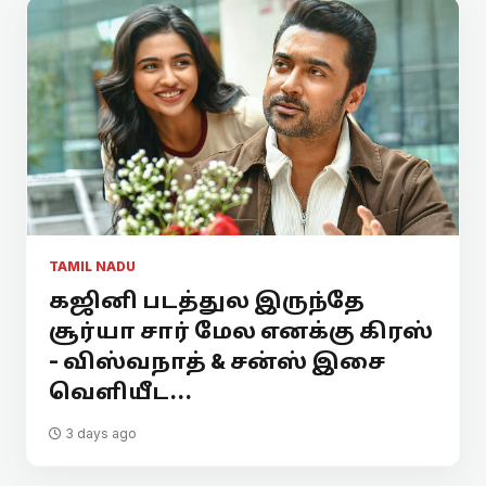
TAMIL NADU
கஜினி படத்துல இருந்தே
சூர்யா சார் மேல எனக்கு கிரஸ்
- விஸ்வநாத் & சன்ஸ் இசை
வெளியீட...
3 days ago