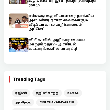
வழங்கினார் ஜனாதிபதி திரவுபதி
முர்மு
எம்எல்ஏ உதவியாளரை தாக்கிய
அமைச்சர் நாசர்! வைரலாகும்
வீடியோவால் அறிவாலயம்
அப்செட்..!!
விசிக-வில் அதிகார மையம்
மாறுகிறதா? – அரசியல்
வட்டாரங்களில் பரபரப்பு!
Trending Tags
ரஜினி
ரஜினிகாந்த்
KAMAL
அனிருத்
CIBI CHAKARAVARTHI