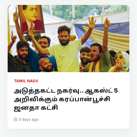
TAMIL NADU
அடுத்தகட்ட நகர்வு.. ஆகஸ்ட் 5
அறிவிக்கும் கரப்பான்பூச்சி
ஜனதா கட்சி
3 days ago