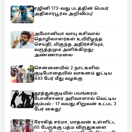
ரஜினி 173-வது படத்தின் பெயர்
அதிகாரபூர்வ அறிவிப்பு!
அமோனியா வாயு கசிவால்
தொழிலாளர்கள் உயிரிழந்த
செய்தி, மிகுந்த அதிர்ச்சியும்,
வருத்தமும் அளிக்கிறது-
அண்ணாமலை
சென்னையில் 2 நாட்களில்
குடிபோதையில் வாகனம் ஓட்டிய
443 பேர் மீது வழக்கு
தூத்துக்குடியில் பயங்கரம்:
போலீசாரை அரிவாளால் வெட்டிய
கும்பல் - 17 வயது சிறுவன் உட்பட 3
பேர் கைது!
ரோகித் சர்மா, மாதவன் உள்ளிட்ட
65 பேருக்கு பத்ம விருதுகளை