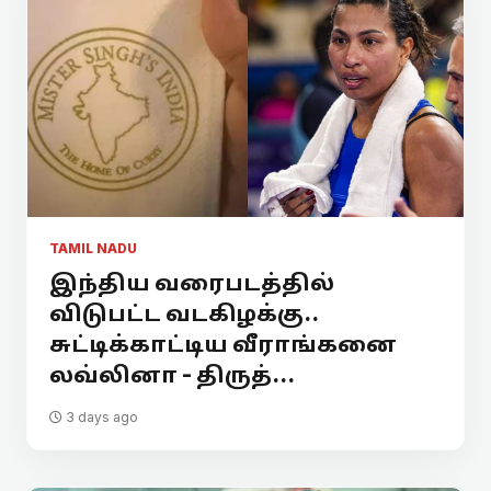
TAMIL NADU
இந்திய வரைபடத்தில்
விடுபட்ட வடகிழக்கு..
சுட்டிக்காட்டிய வீராங்கனை
லவ்லினா - திருத்...
3 days ago