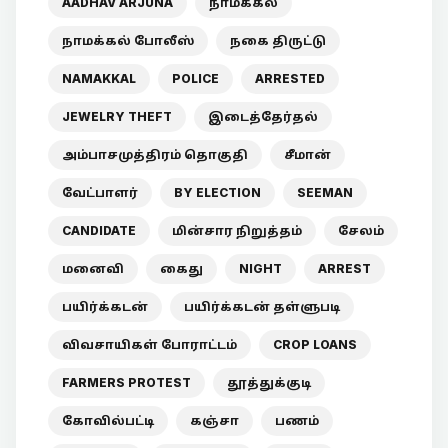
AADHAV ARJUNA
நாமக்கல்
நாமக்கல் போலீஸ்
நகை திருட்டு
NAMAKKAL
POLICE
ARRESTED
JEWELRY THEFT
இடைத்தேர்தல்
அம்பாசமுத்திரம் தொகுதி
சீமான்
வேட்பாளர்
BY ELECTION
SEEMAN
CANDIDATE
மின்சார நிறுத்தம்
சேலம்
மனைவி
கைது
NIGHT
ARREST
பயிர்க்கடன்
பயிர்க்கடன் தள்ளுபடி
விவசாயிகள் போராட்டம்
CROP LOANS
FARMERS PROTEST
தூத்துக்குடி
கோவில்பட்டி
கஞ்சா
பணம்