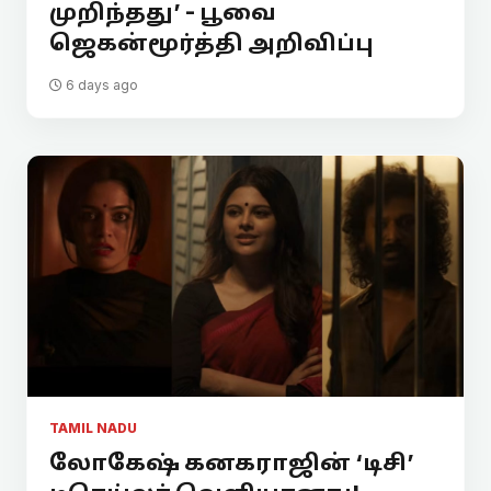
முறிந்தது’ - பூவை
ஜெகன்மூர்த்தி அறிவிப்பு
6 days ago
TAMIL NADU
லோகேஷ் கனகராஜின் ‘டிசி’