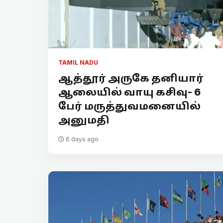
TAMIL NADU
ஆத்தூர் அருகே தனியார்
ஆலையில் வாயு கசிவு- 6
பேர் மருத்துவமனையில்
அனுமதி
6 days ago