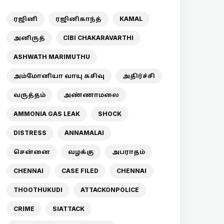
ரஜினி
ரஜினிகாந்த்
KAMAL
அனிருத்
CIBI CHAKARAVARTHI
ASHWATH MARIMUTHU
அம்மோனியா வாயு கசிவு
அதிர்ச்சி
வருத்தம்
அண்ணாமலை
AMMONIA GAS LEAK
SHOCK
DISTRESS
ANNAMALAI
சென்னை
வழக்கு
அபராதம்
CHENNAI
CASE FILED
CHENNAI
THOOTHUKUDI
ATTACKONPOLICE
CRIME
SIATTACK