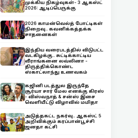
முக்கிய நிகழ்வுகள்- 3 ஆகஸ்ட்
2026: ஆடிப்பெருக்கு
2026 காமன்வெல்த் போட்டிகள்
நிறைவு.. கவனிக்கத்தக்க
சாதனைகள்
இந்திய வரைபடத்தில் விடுபட்ட
வடகிழக்கு.. சுட்டிக்காட்டிய
வீராங்கனை லவ்லினா -
திருத்திக்கொண்ட
ஸ்காட்லாந்து உணவகம்
கஜினி படத்துல இருந்தே
சூர்யா சார் மேல எனக்கு கிரஸ்
- விஸ்வநாத் & சன்ஸ் இசை
வெளியீட்டு விழாவில் மமிதா
அடுத்தகட்ட நகர்வு.. ஆகஸ்ட் 5
அறிவிக்கும் கரப்பான்பூச்சி
ஜனதா கட்சி