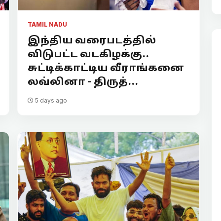
TAMIL NADU
இந்திய வரைபடத்தில்
விடுபட்ட வடகிழக்கு..
சுட்டிக்காட்டிய வீராங்கனை
லவ்லினா - திருத்...
5 days ago