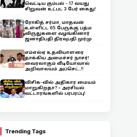
வெட்டிய கும்பல் - 17 வயது
சிறுவன் உட்பட 3 பேர் கைது!
ரோகித் சர்மா, மாதவன்
உள்ளிட்ட 65 பேருக்கு பத்ம
விருதுகளை வழங்கினார்
ஜனாதிபதி திரவுபதி முர்மு
எம்எல்ஏ உதவியாளரை
தாக்கிய அமைச்சர் நாசர்!
வைரலாகும் வீடியோவால்
அறிவாலயம் அப்செட்..!!
விசிக-வில் அதிகார மையம்
மாறுகிறதா? – அரசியல்
வட்டாரங்களில் பரபரப்பு!
Trending Tags