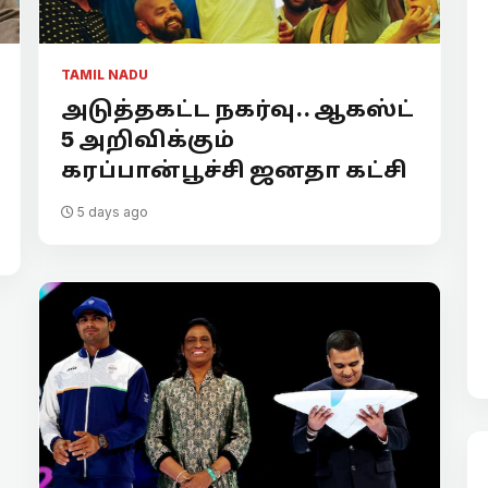
TAMIL NADU
அடுத்தகட்ட நகர்வு.. ஆகஸ்ட்
5 அறிவிக்கும்
கரப்பான்பூச்சி ஜனதா கட்சி
5 days ago