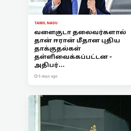
TAMIL NADU
வளைகுடா தலைவர்களால்
தான் ஈரான் மீதான புதிய
தாக்குதல்கள்
தள்ளிவைக்கப்பட்டன -
அதிபர்...
5 days ago