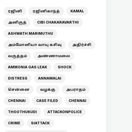
ரஜினி
ரஜினிகாந்த்
KAMAL
அனிருத்
CIBI CHAKARAVARTHI
ASHWATH MARIMUTHU
அம்மோனியா வாயு கசிவு
அதிர்ச்சி
வருத்தம்
அண்ணாமலை
AMMONIA GAS LEAK
SHOCK
DISTRESS
ANNAMALAI
சென்னை
வழக்கு
அபராதம்
CHENNAI
CASE FILED
CHENNAI
THOOTHUKUDI
ATTACKONPOLICE
CRIME
SIATTACK