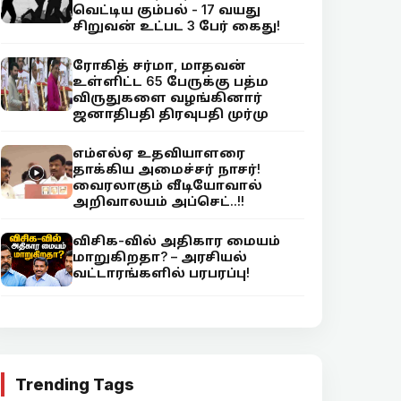
வெட்டிய கும்பல் - 17 வயது
சிறுவன் உட்பட 3 பேர் கைது!
ரோகித் சர்மா, மாதவன்
உள்ளிட்ட 65 பேருக்கு பத்ம
விருதுகளை வழங்கினார்
ஜனாதிபதி திரவுபதி முர்மு
எம்எல்ஏ உதவியாளரை
தாக்கிய அமைச்சர் நாசர்!
வைரலாகும் வீடியோவால்
அறிவாலயம் அப்செட்..!!
விசிக-வில் அதிகார மையம்
மாறுகிறதா? – அரசியல்
வட்டாரங்களில் பரபரப்பு!
Trending Tags