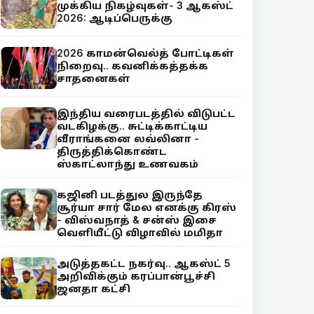
முக்கிய நிகழ்வுகள்- 3 ஆகஸ்ட்
2026: ஆடிப்பெருக்கு
2026 காமன்வெல்த் போட்டிகள்
நிறைவு.. கவனிக்கத்தக்க
சாதனைகள்
இந்திய வரைபடத்தில் விடுபட்ட
வடகிழக்கு.. சுட்டிக்காட்டிய
வீராங்கனை லவ்லினா -
திருத்திக்கொண்ட
ஸ்காட்லாந்து உணவகம்
கஜினி படத்துல இருந்தே
சூர்யா சார் மேல எனக்கு கிரஸ்
- விஸ்வநாத் & சன்ஸ் இசை
வெளியீட்டு விழாவில் மமிதா
அடுத்தகட்ட நகர்வு.. ஆகஸ்ட் 5
அறிவிக்கும் கரப்பான்பூச்சி
ஜனதா கட்சி