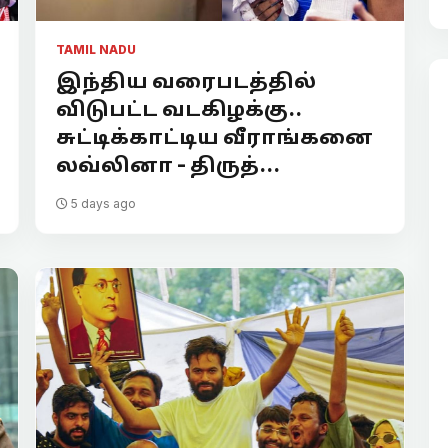
TAMIL NADU
இந்திய வரைபடத்தில்
விடுபட்ட வடகிழக்கு..
சுட்டிக்காட்டிய வீராங்கனை
லவ்லினா - திருத்...
5 days ago