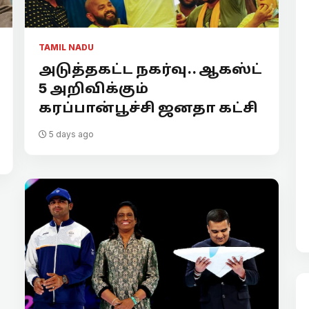
TAMIL NADU
அடுத்தகட்ட நகர்வு.. ஆகஸ்ட்
5 அறிவிக்கும்
கரப்பான்பூச்சி ஜனதா கட்சி
5 days ago