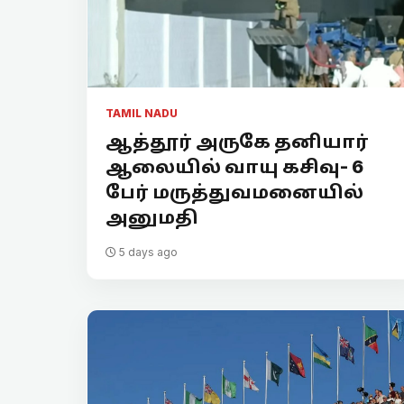
TAMIL NADU
ஆத்தூர் அருகே தனியார்
ஆலையில் வாயு கசிவு- 6
பேர் மருத்துவமனையில்
அனுமதி
5 days ago