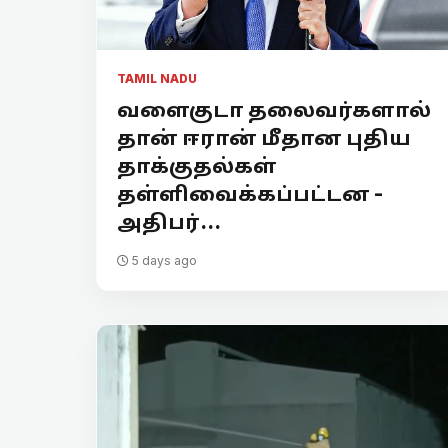
TAMIL NADU
வளைகுடா தலைவர்களால்
தான் ஈரான் மீதான புதிய
தாக்குதல்கள்
தள்ளிவைக்கப்பட்டன -
அதிபர்...
5 days ago