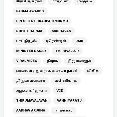
ரோகித் சர்மா
மாதவன்
மம்முட்டி
PADMA AWARDS
PRESIDENT DRAUPADI MURMU
ROHITSHARMA
MADHAVAN
டாப் நியூஸ்
டிரெண்டிங்
DMK
MINISTER NASAR
THIRUVALLUR
VIRAL VIDEO
திமுக
திருவள்ளூர்
பால்வளத்துறை அமைச்சர் நாசர்
விசிக
திருமாவளவன்
வன்னியரசு
ஆதவ் அர்ஜுனா
VCK
THIRUMAVALAVAN
VANNIYARASU
AADHAV ARJUNA
நாமக்கல்