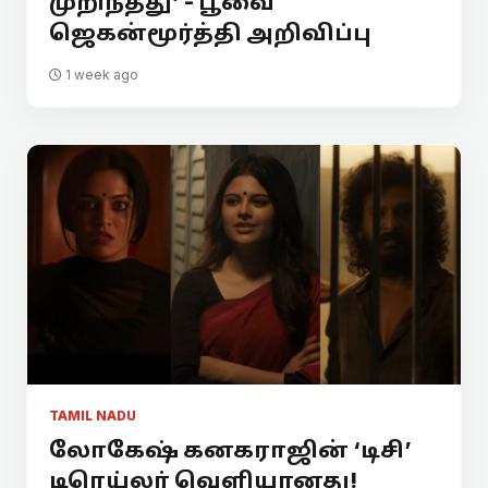
முறிந்தது’ - பூவை
ஜெகன்மூர்த்தி அறிவிப்பு
1 week ago
TAMIL NADU
லோகேஷ் கனகராஜின் ‘டிசி’
டிரெய்லர் வெளியானது!