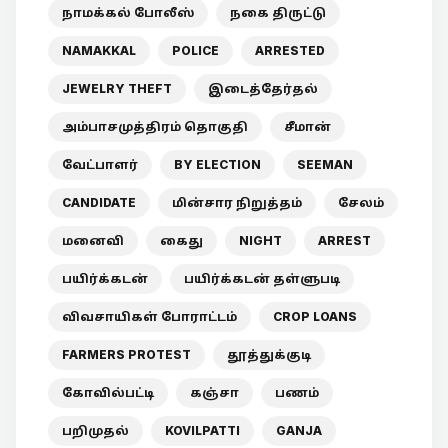
நாமக்கல் போலீஸ்
நகை திருட்டு
NAMAKKAL
POLICE
ARRESTED
JEWELRY THEFT
இடைத்தேர்தல்
அம்பாசமுத்திரம் தொகுதி
சீமான்
வேட்பாளர்
BY ELECTION
SEEMAN
CANDIDATE
மின்சார நிறுத்தம்
சேலம்
மனைவி
கைது
NIGHT
ARREST
பயிர்க்கடன்
பயிர்க்கடன் தள்ளுபடி
விவசாயிகள் போராட்டம்
CROP LOANS
FARMERS PROTEST
தூத்துக்குடி
கோவில்பட்டி
கஞ்சா
பணம்
பறிமுதல்
KOVILPATTI
GANJA