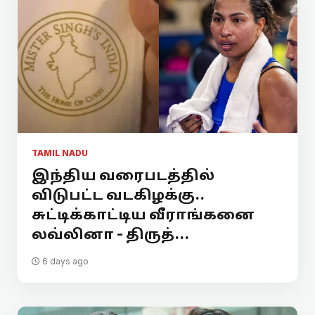
TAMIL NADU
இந்திய வரைபடத்தில்
விடுபட்ட வடகிழக்கு..
சுட்டிக்காட்டிய வீராங்கனை
லவ்லினா - திருத்...
6 days ago