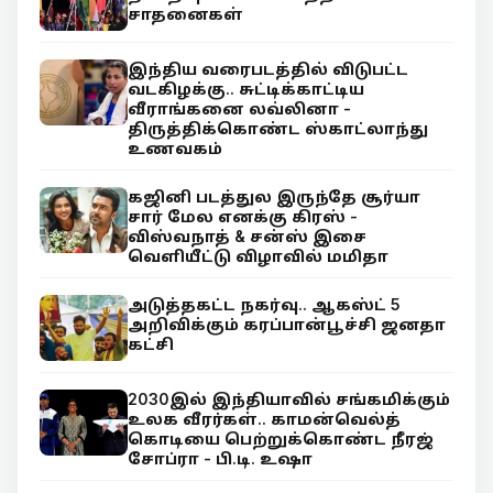
சாதனைகள்
இந்திய வரைபடத்தில் விடுபட்ட
வடகிழக்கு.. சுட்டிக்காட்டிய
வீராங்கனை லவ்லினா -
திருத்திக்கொண்ட ஸ்காட்லாந்து
உணவகம்
கஜினி படத்துல இருந்தே சூர்யா
சார் மேல எனக்கு கிரஸ் -
விஸ்வநாத் & சன்ஸ் இசை
வெளியீட்டு விழாவில் மமிதா
அடுத்தகட்ட நகர்வு.. ஆகஸ்ட் 5
அறிவிக்கும் கரப்பான்பூச்சி ஜனதா
கட்சி
2030இல் இந்தியாவில் சங்கமிக்கும்
உலக வீரர்கள்.. காமன்வெல்த்
கொடியை பெற்றுக்கொண்ட நீரஜ்
சோப்ரா - பி.டி. உஷா