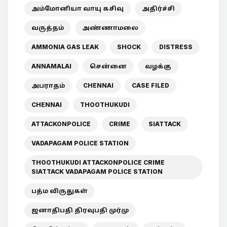
அம்மோனியா வாயு கசிவு
அதிர்ச்சி
வருத்தம்
அண்ணாமலை
AMMONIA GAS LEAK
SHOCK
DISTRESS
ANNAMALAI
சென்னை
வழக்கு
அபராதம்
CHENNAI
CASE FILED
CHENNAI
THOOTHUKUDI
ATTACKONPOLICE
CRIME
SIATTACK
VADAPAGAM POLICE STATION
THOOTHUKUDI ATTACKONPOLICE CRIME
SIATTACK VADAPAGAM POLICE STATION
பத்ம விருதுகள்
ஜனாதிபதி திரவுபதி முர்மு