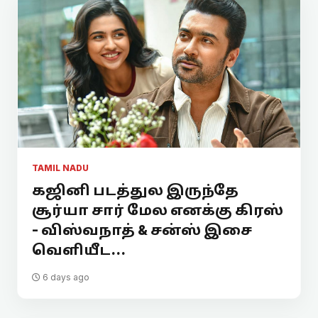
TAMIL NADU
கஜினி படத்துல இருந்தே
சூர்யா சார் மேல எனக்கு கிரஸ்
- விஸ்வநாத் & சன்ஸ் இசை
வெளியீட...
6 days ago