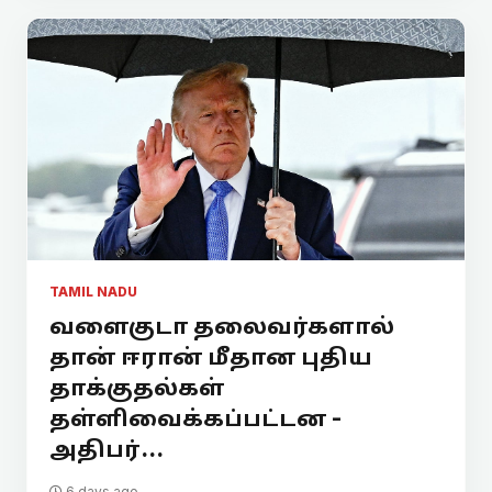
TAMIL NADU
வளைகுடா தலைவர்களால்
தான் ஈரான் மீதான புதிய
தாக்குதல்கள்
தள்ளிவைக்கப்பட்டன -
அதிபர்...
6 days ago