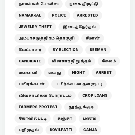
நாமக்கல் போலீஸ்
நகை திருட்டு
NAMAKKAL
POLICE
ARRESTED
JEWELRY THEFT
இடைத்தேர்தல்
அம்பாசமுத்திரம் தொகுதி
சீமான்
வேட்பாளர்
BY ELECTION
SEEMAN
CANDIDATE
மின்சார நிறுத்தம்
சேலம்
மனைவி
கைது
NIGHT
ARREST
பயிர்க்கடன்
பயிர்க்கடன் தள்ளுபடி
விவசாயிகள் போராட்டம்
CROP LOANS
FARMERS PROTEST
தூத்துக்குடி
கோவில்பட்டி
கஞ்சா
பணம்
பறிமுதல்
KOVILPATTI
GANJA