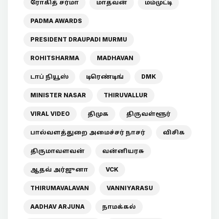
ரோகித் சர்மா
மாதவன்
மம்முட்டி
PADMA AWARDS
PRESIDENT DRAUPADI MURMU
ROHITSHARMA
MADHAVAN
டாப் நியூஸ்
டிரெண்டிங்
DMK
MINISTER NASAR
THIRUVALLUR
VIRAL VIDEO
திமுக
திருவள்ளூர்
பால்வளத்துறை அமைச்சர் நாசர்
விசிக
திருமாவளவன்
வன்னியரசு
ஆதவ் அர்ஜுனா
VCK
THIRUMAVALAVAN
VANNIYARASU
AADHAV ARJUNA
நாமக்கல்