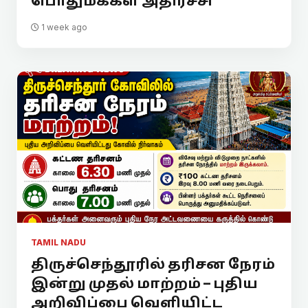
பொதுமக்கள் அதிர்ச்சி
1 week ago
TAMIL NADU
திருச்செந்தூரில் தரிசன நேரம்
இன்று முதல் மாற்றம் – புதிய
அறிவிப்பை வெளியிட்ட