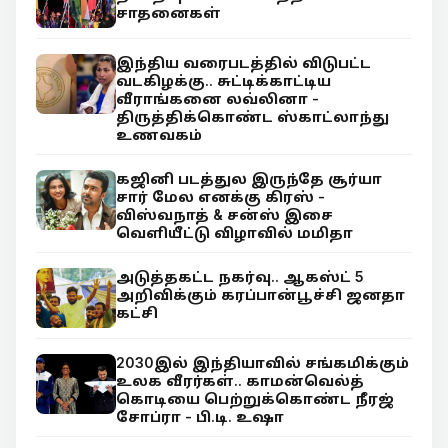
சாதனைகள்
இந்திய வரைபடத்தில் விடுபட்ட
வடகிழக்கு.. சுட்டிக்காட்டிய
வீராங்கனை லவ்லினா -
திருத்திக்கொண்ட ஸ்காட்லாந்து
உணவகம்
கஜினி படத்துல இருந்தே சூர்யா
சார் மேல எனக்கு கிரஸ் -
விஸ்வநாத் & சன்ஸ் இசை
வெளியீட்டு விழாவில் மமிதா
அடுத்தகட்ட நகர்வு.. ஆகஸ்ட் 5
அறிவிக்கும் கரப்பான்பூச்சி ஜனதா
கட்சி
2030இல் இந்தியாவில் சங்கமிக்கும்
உலக வீரர்கள்.. காமன்வெல்த்
கொடியை பெற்றுக்கொண்ட நீரஜ்
சோப்ரா - பி.டி. உஷா