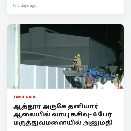
5 days ago
TAMIL NADU
ஆத்தூர் அருகே தனியார்
ஆலையில் வாயு கசிவு- 6 பேர்
மருத்துவமனையில் அனுமதி