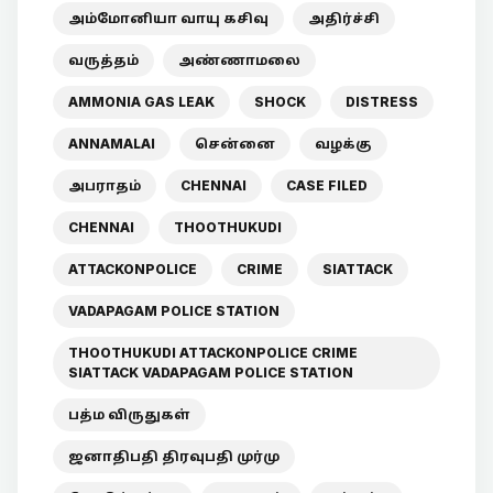
அம்மோனியா வாயு கசிவு
அதிர்ச்சி
வருத்தம்
அண்ணாமலை
AMMONIA GAS LEAK
SHOCK
DISTRESS
ANNAMALAI
சென்னை
வழக்கு
அபராதம்
CHENNAI
CASE FILED
CHENNAI
THOOTHUKUDI
ATTACKONPOLICE
CRIME
SIATTACK
VADAPAGAM POLICE STATION
THOOTHUKUDI ATTACKONPOLICE CRIME
SIATTACK VADAPAGAM POLICE STATION
பத்ம விருதுகள்
ஜனாதிபதி திரவுபதி முர்மு