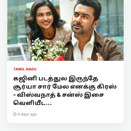
TAMIL NADU
கஜினி படத்துல இருந்தே
சூர்யா சார் மேல எனக்கு கிரஸ்
- விஸ்வநாத் & சன்ஸ் இசை
வெளியீட...
4 days ago