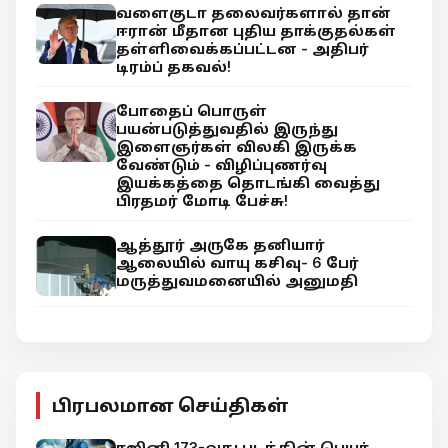
வளைகுடா தலைவர்களால் தான்
ஈரான் மீதான புதிய தாக்குதல்கள்
தள்ளிவைக்கப்பட்டன - அதிபர்
டிரம்ப் தகவல்!
போதைப் பொருள்
பயன்படுத்துவதில் இருந்து
இளைஞர்கள் விலகி இருக்க
வேண்டும் - விழிப்புணர்வு
இயக்கத்தை தொடங்கி வைத்து
பிரதமர் மோடி பேச்சு!
ஆத்தூர் அருகே தனியார்
ஆலையில் வாயு கசிவு- 6 பேர்
மருத்துவமனையில் அனுமதி
பிரபலமான செய்திகள்
ரஜினி 173-வது படத்தின் பெயர்