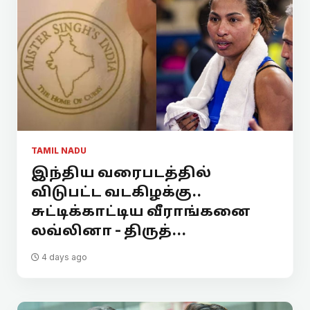
TAMIL NADU
இந்திய வரைபடத்தில்
விடுபட்ட வடகிழக்கு..
சுட்டிக்காட்டிய வீராங்கனை
லவ்லினா - திருத்...
4 days ago