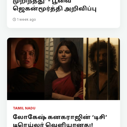
முறிந்தது’ - பூவை
ஜெகன்மூர்த்தி அறிவிப்பு
1 week ago
TAMIL NADU
லோகேஷ் கனகராஜின் ‘டிசி’
டிரெய்லர் வெளியானது!