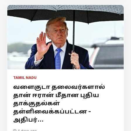
TAMIL NADU
வளைகுடா தலைவர்களால்
தான் ஈரான் மீதான புதிய
தாக்குதல்கள்
தள்ளிவைக்கப்பட்டன -
அதிபர்...
4 days ago