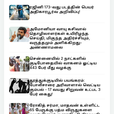
ரஜினி 173-வது படத்தின் பெயர்
அதிகாரபூர்வ அறிவிப்பு!
அமோனியா வாயு கசிவால்
தொழிலாளர்கள் உயிரிழந்த
செய்தி, மிகுந்த அதிர்ச்சியும்,
வருத்தமும் அளிக்கிறது-
அண்ணாமலை
சென்னையில் 2 நாட்களில்
குடிபோதையில் வாகனம் ஓட்டிய
443 பேர் மீது வழக்கு
தூத்துக்குடியில் பயங்கரம்:
போலீசாரை அரிவாளால் வெட்டிய
கும்பல் - 17 வயது சிறுவன் உட்பட 3
பேர் கைது!
ரோகித் சர்மா, மாதவன் உள்ளிட்ட
65 பேருக்கு பத்ம விருதுகளை