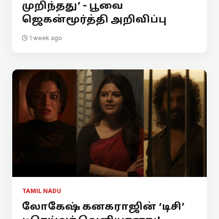
முறிந்தது’ - பூவை
ஜெகன்மூர்த்தி அறிவிப்பு
1 week ago
TAMIL NADU
லோகேஷ் கனகராஜின் ‘டிசி’