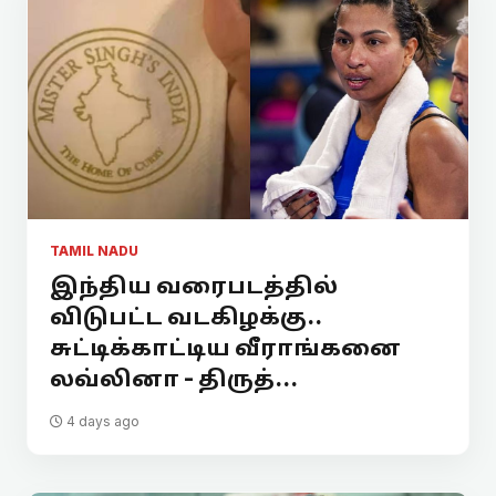
TAMIL NADU
இந்திய வரைபடத்தில்
விடுபட்ட வடகிழக்கு..
சுட்டிக்காட்டிய வீராங்கனை
லவ்லினா - திருத்...
4 days ago