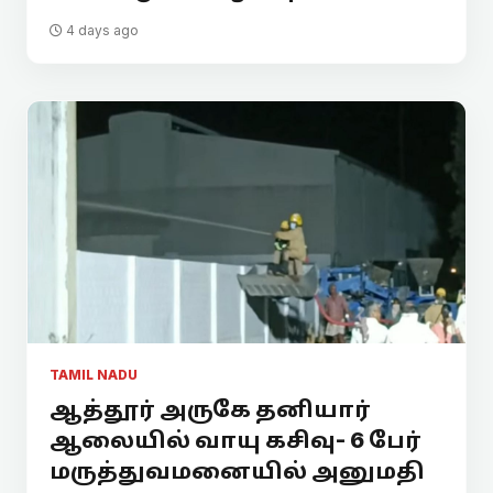
4 days ago
TAMIL NADU
ஆத்தூர் அருகே தனியார்
ஆலையில் வாயு கசிவு- 6 பேர்
மருத்துவமனையில் அனுமதி