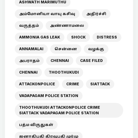
ASHWATH MARIMUTHU
அம்மோனியா வாயு கசிவு
அதிர்ச்சி
வருத்தம்
அண்ணாமலை
AMMONIA GAS LEAK
SHOCK
DISTRESS
ANNAMALAI
சென்னை
வழக்கு
அபராதம்
CHENNAI
CASE FILED
CHENNAI
THOOTHUKUDI
ATTACKONPOLICE
CRIME
SIATTACK
VADAPAGAM POLICE STATION
THOOTHUKUDI ATTACKONPOLICE CRIME
SIATTACK VADAPAGAM POLICE STATION
பத்ம விருதுகள்
ஜனாதிபதி திரவுபதி முர்மு