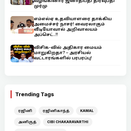
வழங்கினார் ஜனாதிபதி திரவுபதி
முர்மு
எம்எல்ஏ உதவியாளரை தாக்கிய
அமைச்சர் நாசர்! வைரலாகும்
வீடியோவால் அறிவாலயம்
அப்செட்..!!
விசிக-வில் அதிகார மையம்
மாறுகிறதா? – அரசியல்
வட்டாரங்களில் பரபரப்பு!
Trending Tags
ரஜினி
ரஜினிகாந்த்
KAMAL
அனிருத்
CIBI CHAKARAVARTHI