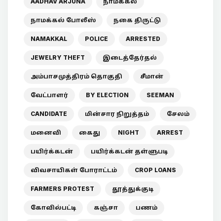
AADHAV ARJUNA
நாமக்கல்
நாமக்கல் போலீஸ்
நகை திருட்டு
NAMAKKAL
POLICE
ARRESTED
JEWELRY THEFT
இடைத்தேர்தல்
அம்பாசமுத்திரம் தொகுதி
சீமான்
வேட்பாளர்
BY ELECTION
SEEMAN
CANDIDATE
மின்சார நிறுத்தம்
சேலம்
மனைவி
கைது
NIGHT
ARREST
பயிர்க்கடன்
பயிர்க்கடன் தள்ளுபடி
விவசாயிகள் போராட்டம்
CROP LOANS
FARMERS PROTEST
தூத்துக்குடி
கோவில்பட்டி
கஞ்சா
பணம்