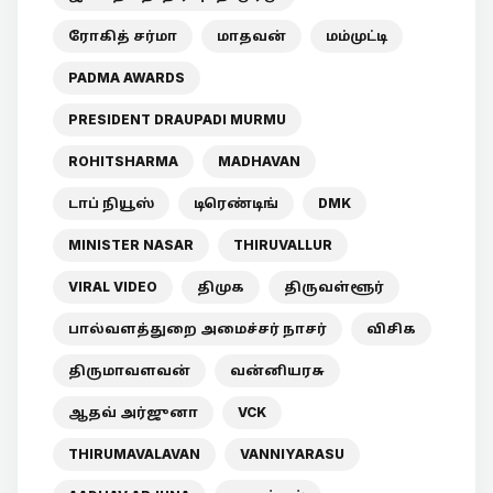
ரோகித் சர்மா
மாதவன்
மம்முட்டி
PADMA AWARDS
PRESIDENT DRAUPADI MURMU
ROHITSHARMA
MADHAVAN
டாப் நியூஸ்
டிரெண்டிங்
DMK
MINISTER NASAR
THIRUVALLUR
VIRAL VIDEO
திமுக
திருவள்ளூர்
பால்வளத்துறை அமைச்சர் நாசர்
விசிக
திருமாவளவன்
வன்னியரசு
ஆதவ் அர்ஜுனா
VCK
THIRUMAVALAVAN
VANNIYARASU