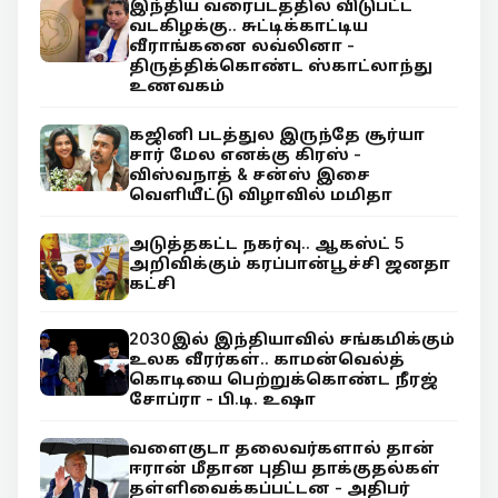
இந்திய வரைபடத்தில் விடுபட்ட
வடகிழக்கு.. சுட்டிக்காட்டிய
வீராங்கனை லவ்லினா -
திருத்திக்கொண்ட ஸ்காட்லாந்து
உணவகம்
கஜினி படத்துல இருந்தே சூர்யா
சார் மேல எனக்கு கிரஸ் -
விஸ்வநாத் & சன்ஸ் இசை
வெளியீட்டு விழாவில் மமிதா
அடுத்தகட்ட நகர்வு.. ஆகஸ்ட் 5
அறிவிக்கும் கரப்பான்பூச்சி ஜனதா
கட்சி
2030இல் இந்தியாவில் சங்கமிக்கும்
உலக வீரர்கள்.. காமன்வெல்த்
கொடியை பெற்றுக்கொண்ட நீரஜ்
சோப்ரா - பி.டி. உஷா
வளைகுடா தலைவர்களால் தான்
ஈரான் மீதான புதிய தாக்குதல்கள்
தள்ளிவைக்கப்பட்டன - அதிபர்