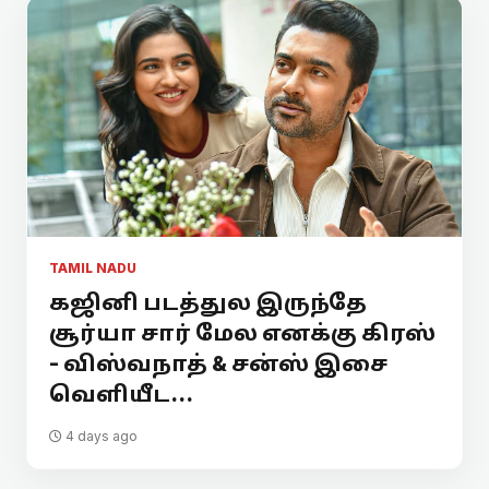
TAMIL NADU
கஜினி படத்துல இருந்தே
சூர்யா சார் மேல எனக்கு கிரஸ்
- விஸ்வநாத் & சன்ஸ் இசை
வெளியீட...
4 days ago