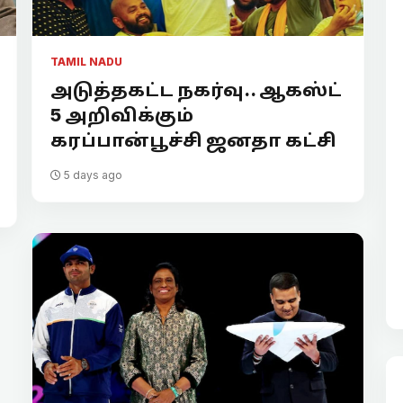
TAMIL NADU
அடுத்தகட்ட நகர்வு.. ஆகஸ்ட்
5 அறிவிக்கும்
கரப்பான்பூச்சி ஜனதா கட்சி
5 days ago