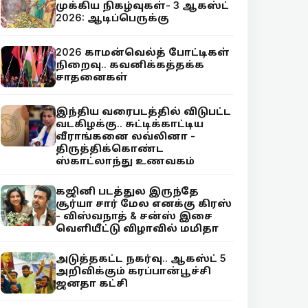
முக்கிய நிகழ்வுகள்- 3 ஆகஸ்ட்
2026: ஆடிப்பெருக்கு
2026 காமன்வெல்த் போட்டிகள்
நிறைவு.. கவனிக்கத்தக்க
சாதனைகள்
இந்திய வரைபடத்தில் விடுபட்ட
வடகிழக்கு.. சுட்டிக்காட்டிய
வீராங்கனை லவ்லினா -
திருத்திக்கொண்ட
ஸ்காட்லாந்து உணவகம்
கஜினி படத்துல இருந்தே
சூர்யா சார் மேல எனக்கு கிரஸ்
- விஸ்வநாத் & சன்ஸ் இசை
வெளியீட்டு விழாவில் மமிதா
அடுத்தகட்ட நகர்வு.. ஆகஸ்ட் 5
அறிவிக்கும் கரப்பான்பூச்சி
ஜனதா கட்சி