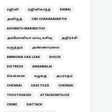
ரஜினி
ரஜினிகாந்த்
KAMAL
அனிருத்
CIBI CHAKARAVARTHI
ASHWATH MARIMUTHU
அம்மோனியா வாயு கசிவு
அதிர்ச்சி
வருத்தம்
அண்ணாமலை
AMMONIA GAS LEAK
SHOCK
DISTRESS
ANNAMALAI
சென்னை
வழக்கு
அபராதம்
CHENNAI
CASE FILED
CHENNAI
THOOTHUKUDI
ATTACKONPOLICE
CRIME
SIATTACK