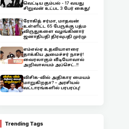
வெட்டிய கும்பல் - 17 வயது
சிறுவன் உட்பட 3 பேர் கைது!
ரோகித் சர்மா, மாதவன்
உள்ளிட்ட 65 பேருக்கு பத்ம
விருதுகளை வழங்கினார்
ஜனாதிபதி திரவுபதி முர்மு
எம்எல்ஏ உதவியாளரை
தாக்கிய அமைச்சர் நாசர்!
வைரலாகும் வீடியோவால்
அறிவாலயம் அப்செட்..!!
விசிக-வில் அதிகார மையம்
மாறுகிறதா? – அரசியல்
வட்டாரங்களில் பரபரப்பு!
Trending Tags