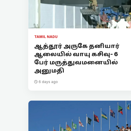
TAMIL NADU
ஆத்தூர் அருகே தனியார்
ஆலையில் வாயு கசிவு- 6
பேர் மருத்துவமனையில்
அனுமதி
6 days ago