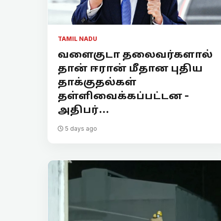
TAMIL NADU
வளைகுடா தலைவர்களால்
தான் ஈரான் மீதான புதிய
தாக்குதல்கள்
தள்ளிவைக்கப்பட்டன -
அதிபர்...
5 days ago