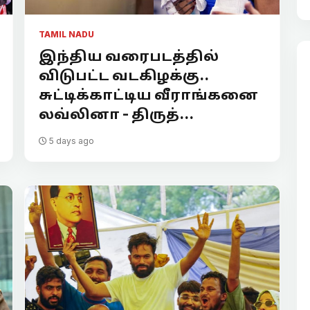
TAMIL NADU
இந்திய வரைபடத்தில்
விடுபட்ட வடகிழக்கு..
சுட்டிக்காட்டிய வீராங்கனை
லவ்லினா - திருத்...
5 days ago