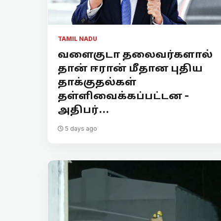
TAMIL NADU
வளைகுடா தலைவர்களால்
தான் ஈரான் மீதான புதிய
தாக்குதல்கள்
தள்ளிவைக்கப்பட்டன -
அதிபர்...
5 days ago