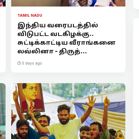
TAMIL NADU
இந்திய வரைபடத்தில்
விடுபட்ட வடகிழக்கு..
சுட்டிக்காட்டிய வீராங்கனை
லவ்லினா - திருத்...
5 days ago