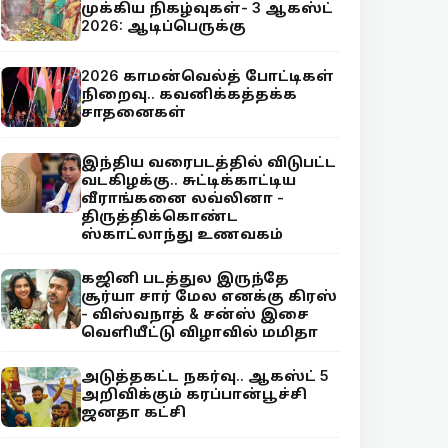
முக்கிய நிகழ்வுகள்- 3 ஆகஸ்ட்
2026: ஆடிப்பெருக்கு
2026 காமன்வெல்த் போட்டிகள்
நிறைவு.. கவனிக்கத்தக்க
சாதனைகள்
இந்திய வரைபடத்தில் விடுபட்ட
வடகிழக்கு.. சுட்டிக்காட்டிய
வீராங்கனை லவ்லினா -
திருத்திக்கொண்ட
ஸ்காட்லாந்து உணவகம்
கஜினி படத்துல இருந்தே
சூர்யா சார் மேல எனக்கு கிரஸ்
- விஸ்வநாத் & சன்ஸ் இசை
வெளியீட்டு விழாவில் மமிதா
அடுத்தகட்ட நகர்வு.. ஆகஸ்ட் 5
அறிவிக்கும் கரப்பான்பூச்சி
ஜனதா கட்சி