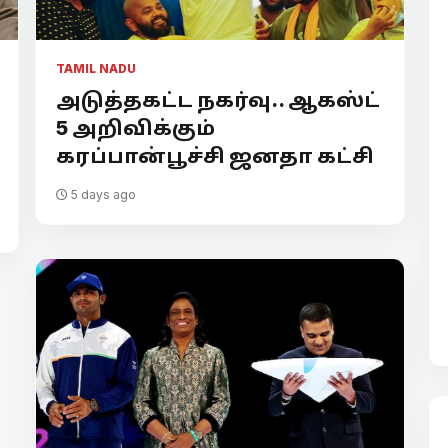
TAMIL NADU
அடுத்தகட்ட நகர்வு.. ஆகஸ்ட்
5 அறிவிக்கும்
கரப்பான்பூச்சி ஜனதா கட்சி
5 days ago