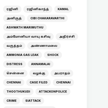
ரஜினி
ரஜினிகாந்த்
KAMAL
அனிருத்
CIBI CHAKARAVARTHI
ASHWATH MARIMUTHU
அம்மோனியா வாயு கசிவு
அதிர்ச்சி
வருத்தம்
அண்ணாமலை
AMMONIA GAS LEAK
SHOCK
DISTRESS
ANNAMALAI
சென்னை
வழக்கு
அபராதம்
CHENNAI
CASE FILED
CHENNAI
THOOTHUKUDI
ATTACKONPOLICE
CRIME
SIATTACK