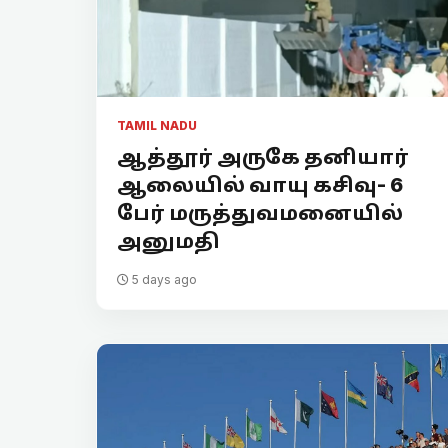
TAMIL NADU
ஆத்தூர் அருகே தனியார்
ஆலையில் வாயு கசிவு- 6
பேர் மருத்துவமனையில்
அனுமதி
5 days ago