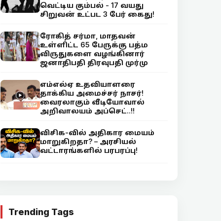
வெட்டிய கும்பல் - 17 வயது
சிறுவன் உட்பட 3 பேர் கைது!
ரோகித் சர்மா, மாதவன்
உள்ளிட்ட 65 பேருக்கு பத்ம
விருதுகளை வழங்கினார்
ஜனாதிபதி திரவுபதி முர்மு
எம்எல்ஏ உதவியாளரை
தாக்கிய அமைச்சர் நாசர்!
வைரலாகும் வீடியோவால்
அறிவாலயம் அப்செட்..!!
விசிக-வில் அதிகார மையம்
மாறுகிறதா? – அரசியல்
வட்டாரங்களில் பரபரப்பு!
Trending Tags