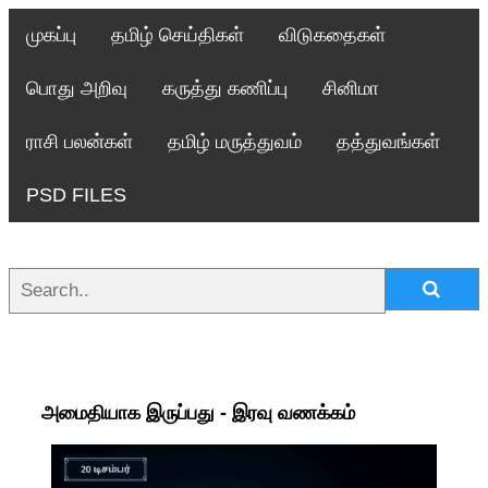
முகப்பு
தமிழ் செய்திகள்
விடுகதைகள்
பொது அறிவு
கருத்து கணிப்பு
சினிமா
ராசி பலன்கள்
தமிழ் மருத்துவம்
தத்துவங்கள்
PSD FILES
அமைதியாக இருப்பது - இரவு வணக்கம்