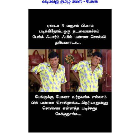
வடிவேலு தமிழ் மீம்ஸ் - பேங்க்