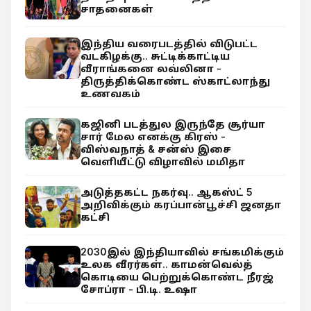
சாதனைகள்
இந்திய வரைபடத்தில் விடுபட்ட
வடகிழக்கு.. சுட்டிக்காட்டிய
வீராங்கனை லவ்லினா -
திருத்திக்கொண்ட ஸ்காட்லாந்து
உணவகம்
கஜினி படத்துல இருந்தே சூர்யா
சார் மேல எனக்கு கிரஸ் -
விஸ்வநாத் & சன்ஸ் இசை
வெளியீட்டு விழாவில் மமிதா
அடுத்தகட்ட நகர்வு.. ஆகஸ்ட் 5
அறிவிக்கும் கரப்பான்பூச்சி ஜனதா
கட்சி
2030இல் இந்தியாவில் சங்கமிக்கும்
உலக வீரர்கள்.. காமன்வெல்த்
கொடியை பெற்றுக்கொண்ட நீரஜ்
சோப்ரா - பி.டி. உஷா