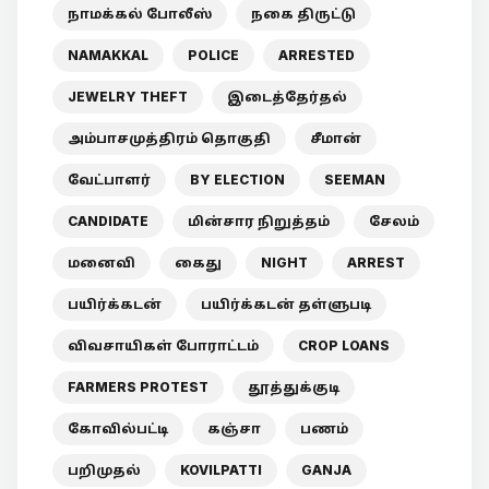
நாமக்கல் போலீஸ்
நகை திருட்டு
NAMAKKAL
POLICE
ARRESTED
JEWELRY THEFT
இடைத்தேர்தல்
அம்பாசமுத்திரம் தொகுதி
சீமான்
வேட்பாளர்
BY ELECTION
SEEMAN
CANDIDATE
மின்சார நிறுத்தம்
சேலம்
மனைவி
கைது
NIGHT
ARREST
பயிர்க்கடன்
பயிர்க்கடன் தள்ளுபடி
விவசாயிகள் போராட்டம்
CROP LOANS
FARMERS PROTEST
தூத்துக்குடி
கோவில்பட்டி
கஞ்சா
பணம்
பறிமுதல்
KOVILPATTI
GANJA