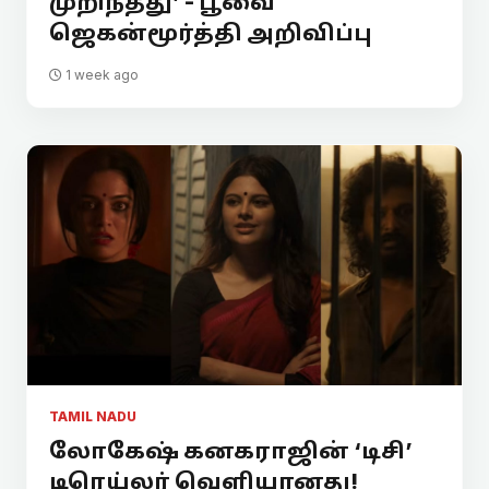
முறிந்தது’ - பூவை
ஜெகன்மூர்த்தி அறிவிப்பு
1 week ago
TAMIL NADU
லோகேஷ் கனகராஜின் ‘டிசி’
டிரெய்லர் வெளியானது!