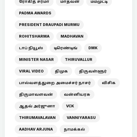
ரோகித் சர்மா
மாதவன்
மம்முட்டி
PADMA AWARDS
PRESIDENT DRAUPADI MURMU
ROHITSHARMA
MADHAVAN
டாப் நியூஸ்
டிரெண்டிங்
DMK
MINISTER NASAR
THIRUVALLUR
VIRAL VIDEO
திமுக
திருவள்ளூர்
பால்வளத்துறை அமைச்சர் நாசர்
விசிக
திருமாவளவன்
வன்னியரசு
ஆதவ் அர்ஜுனா
VCK
THIRUMAVALAVAN
VANNIYARASU
AADHAV ARJUNA
நாமக்கல்