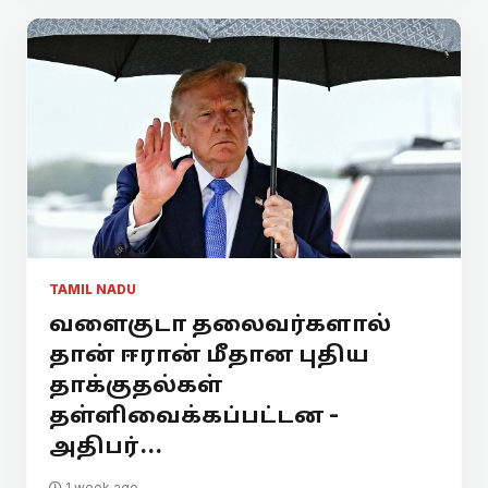
TAMIL NADU
வளைகுடா தலைவர்களால்
தான் ஈரான் மீதான புதிய
தாக்குதல்கள்
தள்ளிவைக்கப்பட்டன -
அதிபர்...
1 week ago