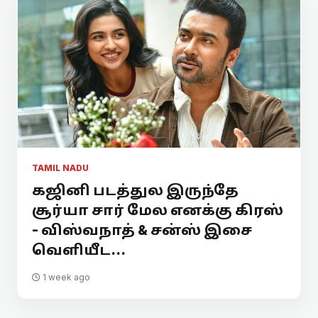
TAMIL NADU
கஜினி படத்துல இருந்தே
சூர்யா சார் மேல எனக்கு கிரஸ்
- விஸ்வநாத் & சன்ஸ் இசை
வெளியீட...
1 week ago