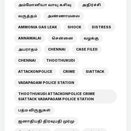
அம்மோனியா வாயு கசிவு
அதிர்ச்சி
வருத்தம்
அண்ணாமலை
AMMONIA GAS LEAK
SHOCK
DISTRESS
ANNAMALAI
சென்னை
வழக்கு
அபராதம்
CHENNAI
CASE FILED
CHENNAI
THOOTHUKUDI
ATTACKONPOLICE
CRIME
SIATTACK
VADAPAGAM POLICE STATION
THOOTHUKUDI ATTACKONPOLICE CRIME
SIATTACK VADAPAGAM POLICE STATION
பத்ம விருதுகள்
ஜனாதிபதி திரவுபதி முர்மு