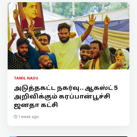
TAMIL NADU
அடுத்தகட்ட நகர்வு.. ஆகஸ்ட் 5
அறிவிக்கும் கரப்பான்பூச்சி
ஜனதா கட்சி
1 week ago