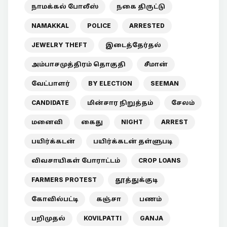
நாமக்கல் போலீஸ்
நகை திருட்டு
NAMAKKAL
POLICE
ARRESTED
JEWELRY THEFT
இடைத்தேர்தல்
அம்பாசமுத்திரம் தொகுதி
சீமான்
வேட்பாளர்
BY ELECTION
SEEMAN
CANDIDATE
மின்சார நிறுத்தம்
சேலம்
மனைவி
கைது
NIGHT
ARREST
பயிர்க்கடன்
பயிர்க்கடன் தள்ளுபடி
விவசாயிகள் போராட்டம்
CROP LOANS
FARMERS PROTEST
தூத்துக்குடி
கோவில்பட்டி
கஞ்சா
பணம்
பறிமுதல்
KOVILPATTI
GANJA