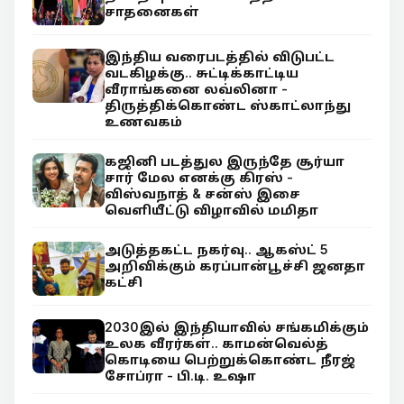
சாதனைகள்
இந்திய வரைபடத்தில் விடுபட்ட
வடகிழக்கு.. சுட்டிக்காட்டிய
வீராங்கனை லவ்லினா -
திருத்திக்கொண்ட ஸ்காட்லாந்து
உணவகம்
கஜினி படத்துல இருந்தே சூர்யா
சார் மேல எனக்கு கிரஸ் -
விஸ்வநாத் & சன்ஸ் இசை
வெளியீட்டு விழாவில் மமிதா
அடுத்தகட்ட நகர்வு.. ஆகஸ்ட் 5
அறிவிக்கும் கரப்பான்பூச்சி ஜனதா
கட்சி
2030இல் இந்தியாவில் சங்கமிக்கும்
உலக வீரர்கள்.. காமன்வெல்த்
கொடியை பெற்றுக்கொண்ட நீரஜ்
சோப்ரா - பி.டி. உஷா