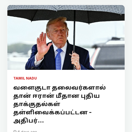
TAMIL NADU
வளைகுடா தலைவர்களால்
தான் ஈரான் மீதான புதிய
தாக்குதல்கள்
தள்ளிவைக்கப்பட்டன -
அதிபர்...
6 days ago