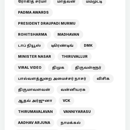
ரோகித் சர்மா
மாதவன்
மம்முட்டி
PADMA AWARDS
PRESIDENT DRAUPADI MURMU
ROHITSHARMA
MADHAVAN
டாப் நியூஸ்
டிரெண்டிங்
DMK
MINISTER NASAR
THIRUVALLUR
VIRAL VIDEO
திமுக
திருவள்ளூர்
பால்வளத்துறை அமைச்சர் நாசர்
விசிக
திருமாவளவன்
வன்னியரசு
ஆதவ் அர்ஜுனா
VCK
THIRUMAVALAVAN
VANNIYARASU
AADHAV ARJUNA
நாமக்கல்