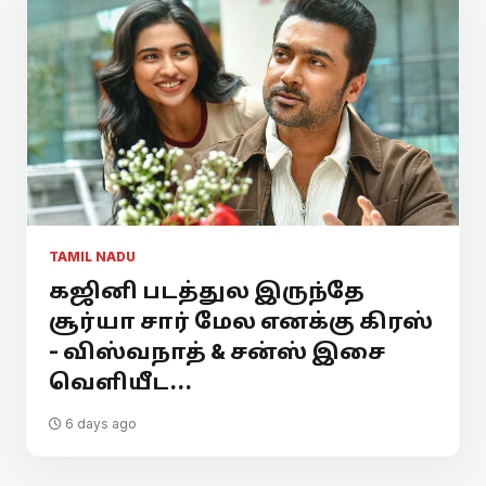
TAMIL NADU
கஜினி படத்துல இருந்தே
சூர்யா சார் மேல எனக்கு கிரஸ்
- விஸ்வநாத் & சன்ஸ் இசை
வெளியீட...
6 days ago