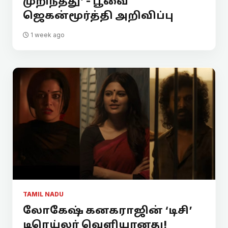
முறிந்தது’ - பூவை
ஜெகன்மூர்த்தி அறிவிப்பு
1 week ago
TAMIL NADU
லோகேஷ் கனகராஜின் ‘டிசி’
டிரெய்லர் வெளியானது!