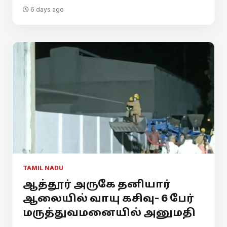
6 days ago
TAMIL NADU
ஆத்தூர் அருகே தனியார்
ஆலையில் வாயு கசிவு- 6 பேர்
மருத்துவமனையில் அனுமதி