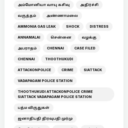
அம்மோனியா வாயு கசிவு
அதிர்ச்சி
வருத்தம்
அண்ணாமலை
AMMONIA GAS LEAK
SHOCK
DISTRESS
ANNAMALAI
சென்னை
வழக்கு
அபராதம்
CHENNAI
CASE FILED
CHENNAI
THOOTHUKUDI
ATTACKONPOLICE
CRIME
SIATTACK
VADAPAGAM POLICE STATION
THOOTHUKUDI ATTACKONPOLICE CRIME
SIATTACK VADAPAGAM POLICE STATION
பத்ம விருதுகள்
ஜனாதிபதி திரவுபதி முர்மு