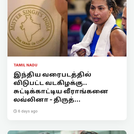
TAMIL NADU
இந்திய வரைபடத்தில்
விடுபட்ட வடகிழக்கு..
சுட்டிக்காட்டிய வீராங்கனை
லவ்லினா - திருத்...
6 days ago