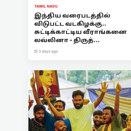
TAMIL NADU
இந்திய வரைபடத்தில்
விடுபட்ட வடகிழக்கு..
சுட்டிக்காட்டிய வீராங்கனை
லவ்லினா - திருத்...
3 days ago