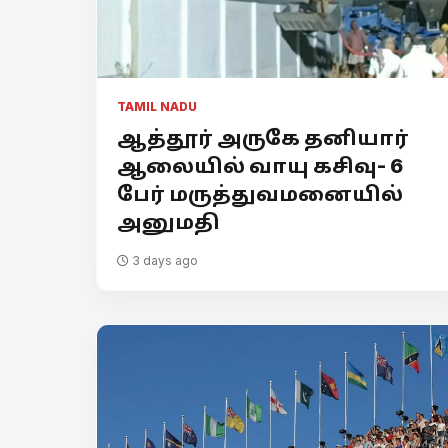
TAMIL NADU
ஆத்தூர் அருகே தனியார்
ஆலையில் வாயு கசிவு- 6
பேர் மருத்துவமனையில்
அனுமதி
3 days ago