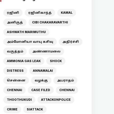
ரஜினி
ரஜினிகாந்த்
KAMAL
அனிருத்
CIBI CHAKARAVARTHI
ASHWATH MARIMUTHU
அம்மோனியா வாயு கசிவு
அதிர்ச்சி
வருத்தம்
அண்ணாமலை
AMMONIA GAS LEAK
SHOCK
DISTRESS
ANNAMALAI
சென்னை
வழக்கு
அபராதம்
CHENNAI
CASE FILED
CHENNAI
THOOTHUKUDI
ATTACKONPOLICE
CRIME
SIATTACK