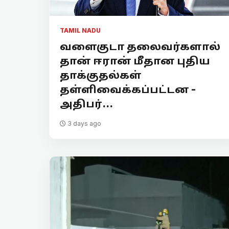
TAMIL NADU
வளைகுடா தலைவர்களால்
தான் ஈரான் மீதான புதிய
தாக்குதல்கள்
தள்ளிவைக்கப்பட்டன -
அதிபர்...
3 days ago