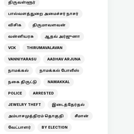
திருவள்ளூர்
பால்வளத்துறை அமைச்சர் நாசர்
விசிக
திருமாவளவன்
வன்னியரசு
ஆதவ் அர்ஜுனா
VCK
THIRUMAVALAVAN
VANNIYARASU
AADHAV ARJUNA
நாமக்கல்
நாமக்கல் போலீஸ்
நகை திருட்டு
NAMAKKAL
POLICE
ARRESTED
JEWELRY THEFT
இடைத்தேர்தல்
அம்பாசமுத்திரம் தொகுதி
சீமான்
வேட்பாளர்
BY ELECTION