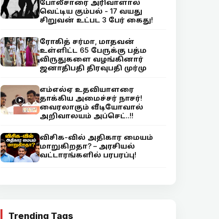
போலீசாரை அரிவாளால்
வெட்டிய கும்பல் - 17 வயது
சிறுவன் உட்பட 3 பேர் கைது!
ரோகித் சர்மா, மாதவன்
உள்ளிட்ட 65 பேருக்கு பத்ம
விருதுகளை வழங்கினார்
ஜனாதிபதி திரவுபதி முர்மு
எம்எல்ஏ உதவியாளரை
தாக்கிய அமைச்சர் நாசர்!
வைரலாகும் வீடியோவால்
அறிவாலயம் அப்செட்..!!
விசிக-வில் அதிகார மையம்
மாறுகிறதா? – அரசியல்
வட்டாரங்களில் பரபரப்பு!
Trending Tags