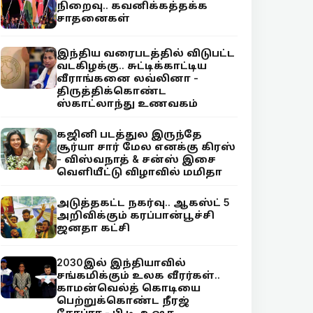
நிறைவு.. கவனிக்கத்தக்க
சாதனைகள்
இந்திய வரைபடத்தில் விடுபட்ட
வடகிழக்கு.. சுட்டிக்காட்டிய
வீராங்கனை லவ்லினா -
திருத்திக்கொண்ட
ஸ்காட்லாந்து உணவகம்
கஜினி படத்துல இருந்தே
சூர்யா சார் மேல எனக்கு கிரஸ்
- விஸ்வநாத் & சன்ஸ் இசை
வெளியீட்டு விழாவில் மமிதா
அடுத்தகட்ட நகர்வு.. ஆகஸ்ட் 5
அறிவிக்கும் கரப்பான்பூச்சி
ஜனதா கட்சி
2030இல் இந்தியாவில்
சங்கமிக்கும் உலக வீரர்கள்..
காமன்வெல்த் கொடியை
பெற்றுக்கொண்ட நீரஜ்
சோப்ரா - பி.டி. உஷா