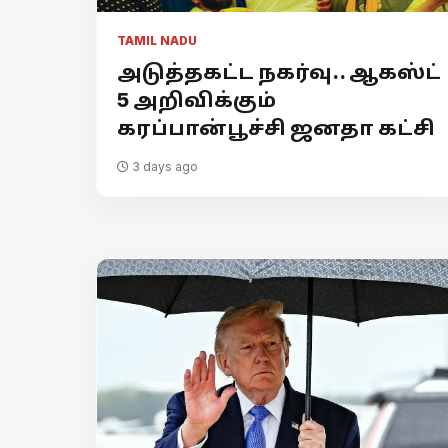
TAMIL NADU
அடுத்தகட்ட நகர்வு.. ஆகஸ்ட்
5 அறிவிக்கும்
கரப்பான்பூச்சி ஜனதா கட்சி
3 days ago