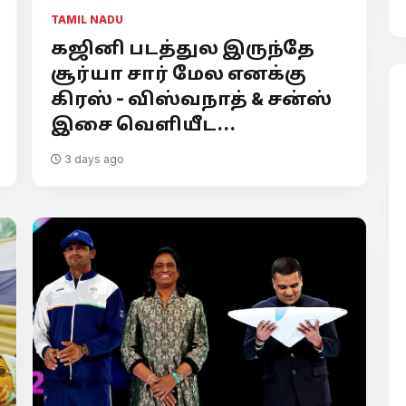
TAMIL NADU
கஜினி படத்துல இருந்தே
சூர்யா சார் மேல எனக்கு
கிரஸ் - விஸ்வநாத் & சன்ஸ்
இசை வெளியீட...
3 days ago