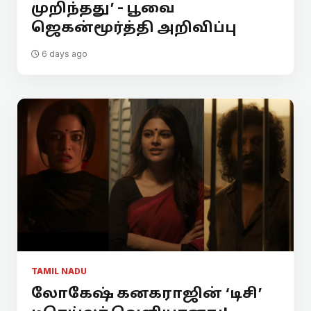
முறிந்தது’ - பூவை
ஜெகன்மூர்த்தி அறிவிப்பு
6 days ago
TAMIL NADU
லோகேஷ் கனகராஜின் ‘டிசி’