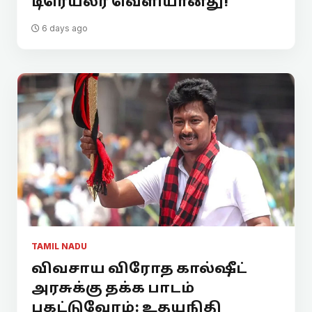
டிரெய்லர் வெளியானது!
6 days ago
TAMIL NADU
விவசாய விரோத கால்ஷீட்
அரசுக்கு தக்க பாடம்
புகட்டுவோம்: உதயநிதி