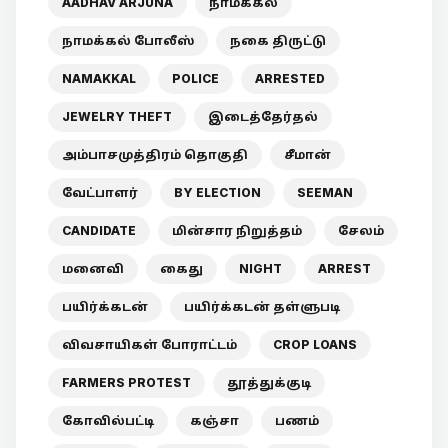
AADHAV ARJUNA
நாமக்கல்
நாமக்கல் போலீஸ்
நகை திருட்டு
NAMAKKAL
POLICE
ARRESTED
JEWELRY THEFT
இடைத்தேர்தல்
அம்பாசமுத்திரம் தொகுதி
சீமான்
வேட்பாளர்
BY ELECTION
SEEMAN
CANDIDATE
மின்சார நிறுத்தம்
சேலம்
மனைவி
கைது
NIGHT
ARREST
பயிர்க்கடன்
பயிர்க்கடன் தள்ளுபடி
விவசாயிகள் போராட்டம்
CROP LOANS
FARMERS PROTEST
தூத்துக்குடி
கோவில்பட்டி
கஞ்சா
பணம்