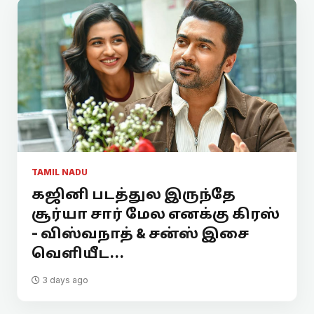
TAMIL NADU
கஜினி படத்துல இருந்தே
சூர்யா சார் மேல எனக்கு கிரஸ்
- விஸ்வநாத் & சன்ஸ் இசை
வெளியீட...
3 days ago