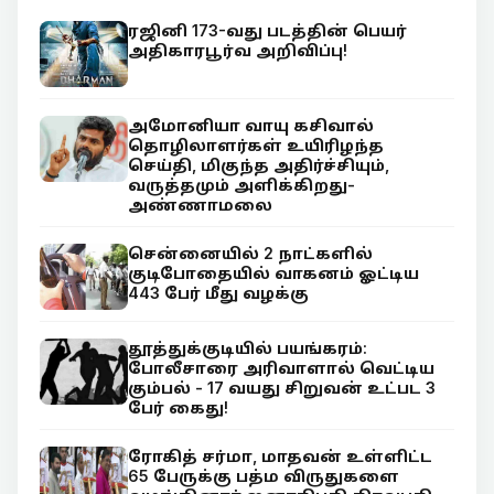
ரஜினி 173-வது படத்தின் பெயர்
அதிகாரபூர்வ அறிவிப்பு!
அமோனியா வாயு கசிவால்
தொழிலாளர்கள் உயிரிழந்த
செய்தி, மிகுந்த அதிர்ச்சியும்,
வருத்தமும் அளிக்கிறது-
அண்ணாமலை
சென்னையில் 2 நாட்களில்
குடிபோதையில் வாகனம் ஓட்டிய
443 பேர் மீது வழக்கு
தூத்துக்குடியில் பயங்கரம்:
போலீசாரை அரிவாளால் வெட்டிய
கும்பல் - 17 வயது சிறுவன் உட்பட 3
பேர் கைது!
ரோகித் சர்மா, மாதவன் உள்ளிட்ட
65 பேருக்கு பத்ம விருதுகளை