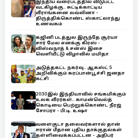
இந்திய வரைபடத்தில் விடுபட்ட
வடகிழக்கு.. சுட்டிக்காட்டிய
வீராங்கனை லவ்லினா -
திருத்திக்கொண்ட ஸ்காட்லாந்து
உணவகம்
கஜினி படத்துல இருந்தே சூர்யா
சார் மேல எனக்கு கிரஸ் -
விஸ்வநாத் & சன்ஸ் இசை
வெளியீட்டு விழாவில் மமிதா
அடுத்தகட்ட நகர்வு.. ஆகஸ்ட் 5
அறிவிக்கும் கரப்பான்பூச்சி ஜனதா
கட்சி
2030இல் இந்தியாவில் சங்கமிக்கும்
உலக வீரர்கள்.. காமன்வெல்த்
கொடியை பெற்றுக்கொண்ட நீரஜ்
சோப்ரா - பி.டி. உஷா
வளைகுடா தலைவர்களால் தான்
ஈரான் மீதான புதிய தாக்குதல்கள்
தள்ளிவைக்கப்பட்டன - அதிபர்