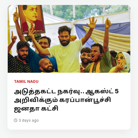
TAMIL NADU
அடுத்தகட்ட நகர்வு.. ஆகஸ்ட் 5
அறிவிக்கும் கரப்பான்பூச்சி
ஜனதா கட்சி
3 days ago