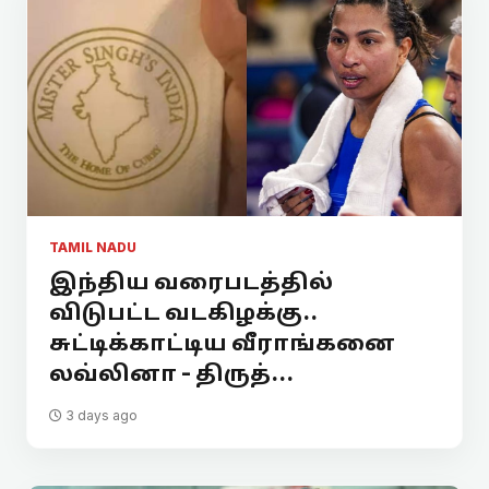
TAMIL NADU
இந்திய வரைபடத்தில்
விடுபட்ட வடகிழக்கு..
சுட்டிக்காட்டிய வீராங்கனை
லவ்லினா - திருத்...
3 days ago