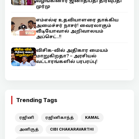
வழங்கினார் ஜனாதிபதி திரவுபதி
முர்மு
எம்எல்ஏ உதவியாளரை தாக்கிய
அமைச்சர் நாசர்! வைரலாகும்
வீடியோவால் அறிவாலயம்
அப்செட்..!!
விசிக-வில் அதிகார மையம்
மாறுகிறதா? – அரசியல்
வட்டாரங்களில் பரபரப்பு!
Trending Tags
ரஜினி
ரஜினிகாந்த்
KAMAL
அனிருத்
CIBI CHAKARAVARTHI