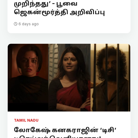
முறிந்தது’ - பூவை
ஜெகன்மூர்த்தி அறிவிப்பு
6 days ago
TAMIL NADU
லோகேஷ் கனகராஜின் ‘டிசி’