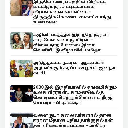
இந்திய வரைபடத்தில் விடுபட்ட
வடகிழக்கு.. சுட்டிக்காட்டிய
வீராங்கனை லவ்லினா -
திருத்திக்கொண்ட ஸ்காட்லாந்து
உணவகம்
கஜினி படத்துல இருந்தே சூர்யா
சார் மேல எனக்கு கிரஸ் -
விஸ்வநாத் & சன்ஸ் இசை
வெளியீட்டு விழாவில் மமிதா
அடுத்தகட்ட நகர்வு.. ஆகஸ்ட் 5
அறிவிக்கும் கரப்பான்பூச்சி ஜனதா
கட்சி
2030இல் இந்தியாவில் சங்கமிக்கும்
உலக வீரர்கள்.. காமன்வெல்த்
கொடியை பெற்றுக்கொண்ட நீரஜ்
சோப்ரா - பி.டி. உஷா
வளைகுடா தலைவர்களால் தான்
ஈரான் மீதான புதிய தாக்குதல்கள்
தள்ளிவைக்கப்பட்டன - அதிபர்