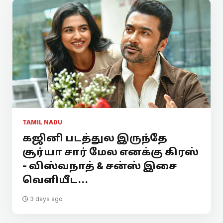
TAMIL NADU
கஜினி படத்துல இருந்தே
சூர்யா சார் மேல எனக்கு கிரஸ்
- விஸ்வநாத் & சன்ஸ் இசை
வெளியீட...
3 days ago