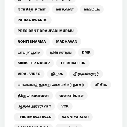
ரோகித் சர்மா
மாதவன்
மம்முட்டி
PADMA AWARDS
PRESIDENT DRAUPADI MURMU
ROHITSHARMA
MADHAVAN
டாப் நியூஸ்
டிரெண்டிங்
DMK
MINISTER NASAR
THIRUVALLUR
VIRAL VIDEO
திமுக
திருவள்ளூர்
பால்வளத்துறை அமைச்சர் நாசர்
விசிக
திருமாவளவன்
வன்னியரசு
ஆதவ் அர்ஜுனா
VCK
THIRUMAVALAVAN
VANNIYARASU