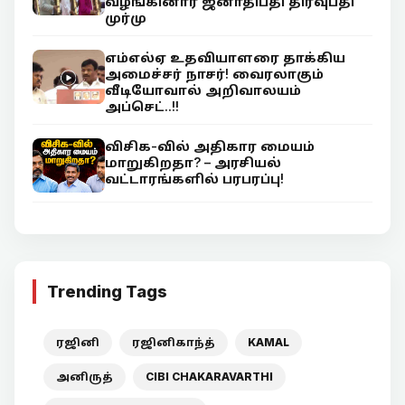
வழங்கினார் ஜனாதிபதி திரவுபதி
முர்மு
எம்எல்ஏ உதவியாளரை தாக்கிய
அமைச்சர் நாசர்! வைரலாகும்
வீடியோவால் அறிவாலயம்
அப்செட்..!!
விசிக-வில் அதிகார மையம்
மாறுகிறதா? – அரசியல்
வட்டாரங்களில் பரபரப்பு!
Trending Tags
ரஜினி
ரஜினிகாந்த்
KAMAL
அனிருத்
CIBI CHAKARAVARTHI