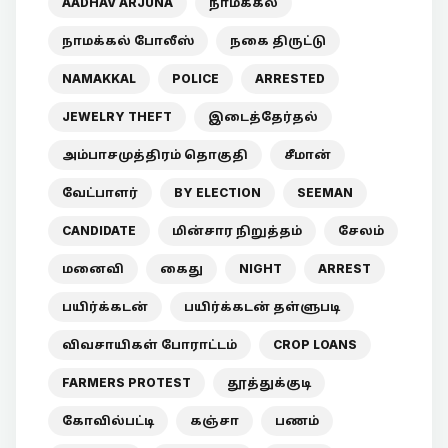
AADHAV ARJUNA
நாமக்கல்
நாமக்கல் போலீஸ்
நகை திருட்டு
NAMAKKAL
POLICE
ARRESTED
JEWELRY THEFT
இடைத்தேர்தல்
அம்பாசமுத்திரம் தொகுதி
சீமான்
வேட்பாளர்
BY ELECTION
SEEMAN
CANDIDATE
மின்சார நிறுத்தம்
சேலம்
மனைவி
கைது
NIGHT
ARREST
பயிர்க்கடன்
பயிர்க்கடன் தள்ளுபடி
விவசாயிகள் போராட்டம்
CROP LOANS
FARMERS PROTEST
தூத்துக்குடி
கோவில்பட்டி
கஞ்சா
பணம்