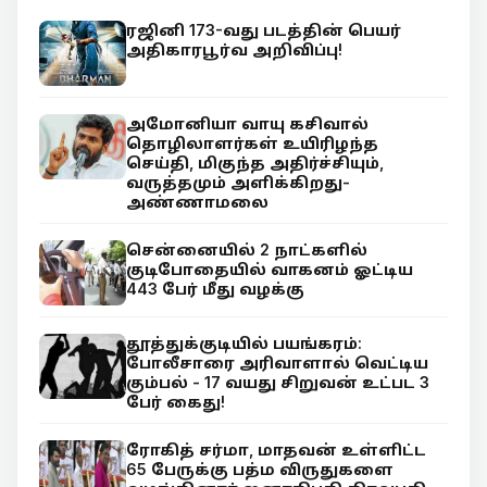
ரஜினி 173-வது படத்தின் பெயர்
அதிகாரபூர்வ அறிவிப்பு!
அமோனியா வாயு கசிவால்
தொழிலாளர்கள் உயிரிழந்த
செய்தி, மிகுந்த அதிர்ச்சியும்,
வருத்தமும் அளிக்கிறது-
அண்ணாமலை
சென்னையில் 2 நாட்களில்
குடிபோதையில் வாகனம் ஓட்டிய
443 பேர் மீது வழக்கு
தூத்துக்குடியில் பயங்கரம்:
போலீசாரை அரிவாளால் வெட்டிய
கும்பல் - 17 வயது சிறுவன் உட்பட 3
பேர் கைது!
ரோகித் சர்மா, மாதவன் உள்ளிட்ட
65 பேருக்கு பத்ம விருதுகளை