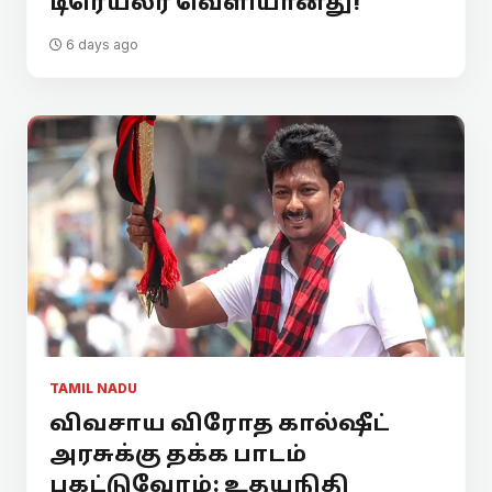
டிரெய்லர் வெளியானது!
6 days ago
TAMIL NADU
விவசாய விரோத கால்ஷீட்
அரசுக்கு தக்க பாடம்
புகட்டுவோம்: உதயநிதி