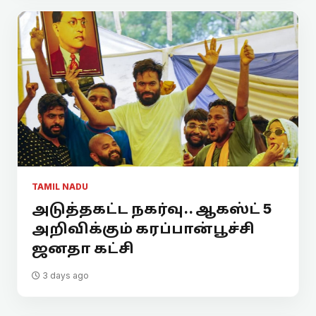
TAMIL NADU
அடுத்தகட்ட நகர்வு.. ஆகஸ்ட் 5
அறிவிக்கும் கரப்பான்பூச்சி
ஜனதா கட்சி
3 days ago