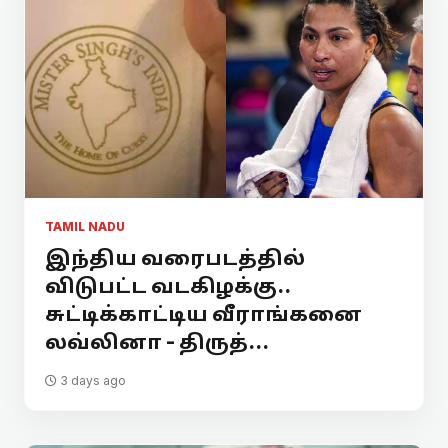
TAMIL NADU
இந்திய வரைபடத்தில்
விடுபட்ட வடகிழக்கு..
சுட்டிக்காட்டிய வீராங்கனை
லவ்லினா - திருத்...
3 days ago