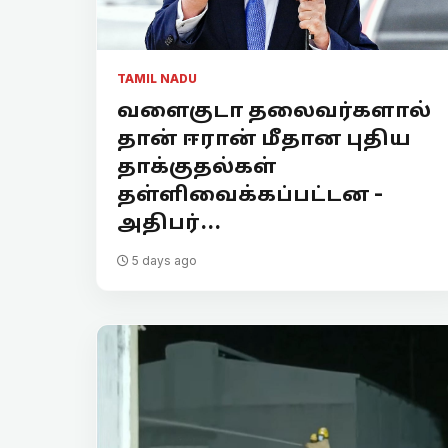
TAMIL NADU
வளைகுடா தலைவர்களால்
தான் ஈரான் மீதான புதிய
தாக்குதல்கள்
தள்ளிவைக்கப்பட்டன -
அதிபர்...
5 days ago