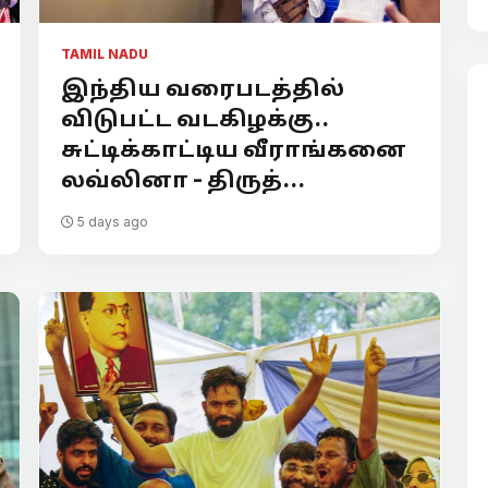
TAMIL NADU
இந்திய வரைபடத்தில்
விடுபட்ட வடகிழக்கு..
சுட்டிக்காட்டிய வீராங்கனை
லவ்லினா - திருத்...
5 days ago