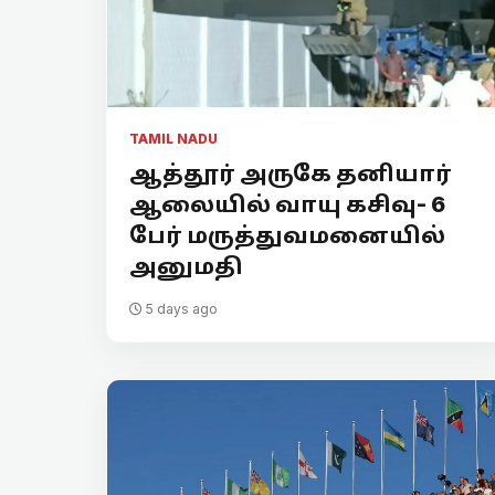
TAMIL NADU
ஆத்தூர் அருகே தனியார்
ஆலையில் வாயு கசிவு- 6
பேர் மருத்துவமனையில்
அனுமதி
5 days ago