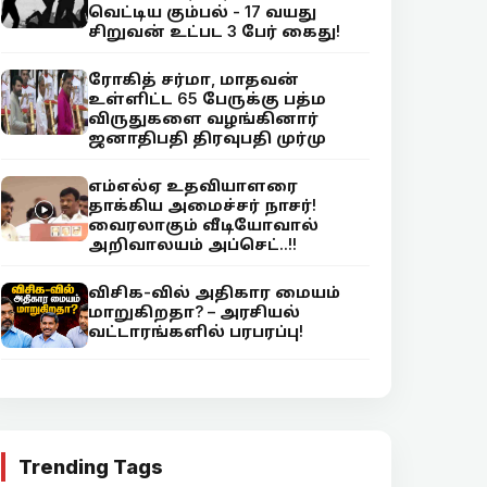
வெட்டிய கும்பல் - 17 வயது
சிறுவன் உட்பட 3 பேர் கைது!
ரோகித் சர்மா, மாதவன்
உள்ளிட்ட 65 பேருக்கு பத்ம
விருதுகளை வழங்கினார்
ஜனாதிபதி திரவுபதி முர்மு
எம்எல்ஏ உதவியாளரை
தாக்கிய அமைச்சர் நாசர்!
வைரலாகும் வீடியோவால்
அறிவாலயம் அப்செட்..!!
விசிக-வில் அதிகார மையம்
மாறுகிறதா? – அரசியல்
வட்டாரங்களில் பரபரப்பு!
Trending Tags