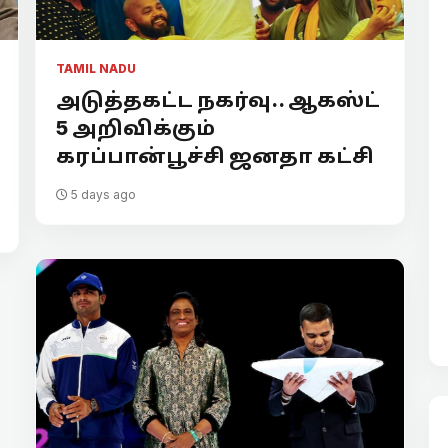
TAMIL NADU
அடுத்தகட்ட நகர்வு.. ஆகஸ்ட்
5 அறிவிக்கும்
கரப்பான்பூச்சி ஜனதா கட்சி
5 days ago