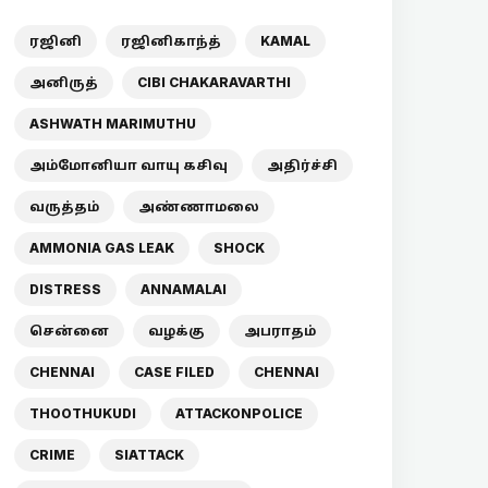
ரஜினி
ரஜினிகாந்த்
KAMAL
அனிருத்
CIBI CHAKARAVARTHI
ASHWATH MARIMUTHU
அம்மோனியா வாயு கசிவு
அதிர்ச்சி
வருத்தம்
அண்ணாமலை
AMMONIA GAS LEAK
SHOCK
DISTRESS
ANNAMALAI
சென்னை
வழக்கு
அபராதம்
CHENNAI
CASE FILED
CHENNAI
THOOTHUKUDI
ATTACKONPOLICE
CRIME
SIATTACK