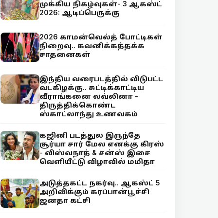
முக்கிய நிகழ்வுகள்- 3 ஆகஸ்ட்
2026: ஆடிப்பெருக்கு
2026 காமன்வெல்த் போட்டிகள்
நிறைவு.. கவனிக்கத்தக்க
சாதனைகள்
இந்திய வரைபடத்தில் விடுபட்ட
வடகிழக்கு.. சுட்டிக்காட்டிய
வீராங்கனை லவ்லினா -
திருத்திக்கொண்ட
ஸ்காட்லாந்து உணவகம்
கஜினி படத்துல இருந்தே
சூர்யா சார் மேல எனக்கு கிரஸ்
- விஸ்வநாத் & சன்ஸ் இசை
வெளியீட்டு விழாவில் மமிதா
அடுத்தகட்ட நகர்வு.. ஆகஸ்ட் 5
அறிவிக்கும் கரப்பான்பூச்சி
ஜனதா கட்சி