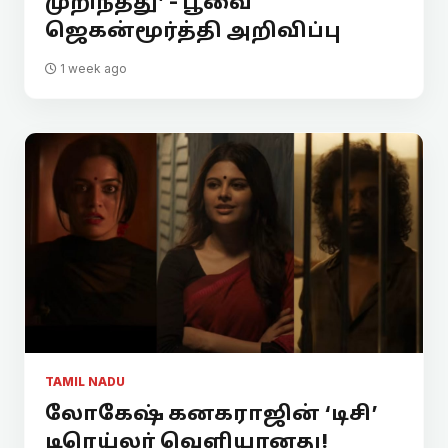
முறிந்தது’ - பூவை
ஜெகன்மூர்த்தி அறிவிப்பு
1 week ago
TAMIL NADU
லோகேஷ் கனகராஜின் ‘டிசி’
டிரெய்லர் வெளியானது!