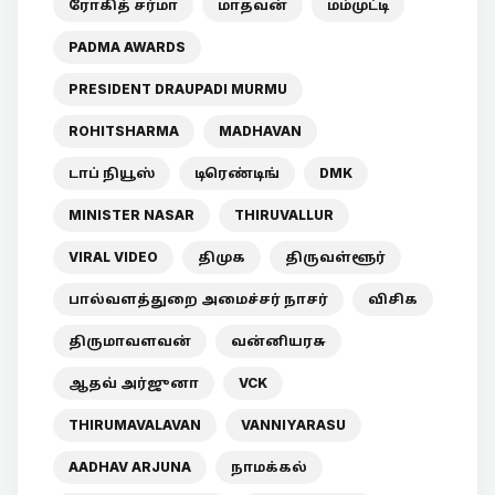
ரோகித் சர்மா
மாதவன்
மம்முட்டி
PADMA AWARDS
PRESIDENT DRAUPADI MURMU
ROHITSHARMA
MADHAVAN
டாப் நியூஸ்
டிரெண்டிங்
DMK
MINISTER NASAR
THIRUVALLUR
VIRAL VIDEO
திமுக
திருவள்ளூர்
பால்வளத்துறை அமைச்சர் நாசர்
விசிக
திருமாவளவன்
வன்னியரசு
ஆதவ் அர்ஜுனா
VCK
THIRUMAVALAVAN
VANNIYARASU
AADHAV ARJUNA
நாமக்கல்