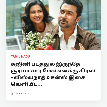
TAMIL NADU
கஜினி படத்துல இருந்தே
சூர்யா சார் மேல எனக்கு கிரஸ்
- விஸ்வநாத் & சன்ஸ் இசை
வெளியீட...
1 week ago