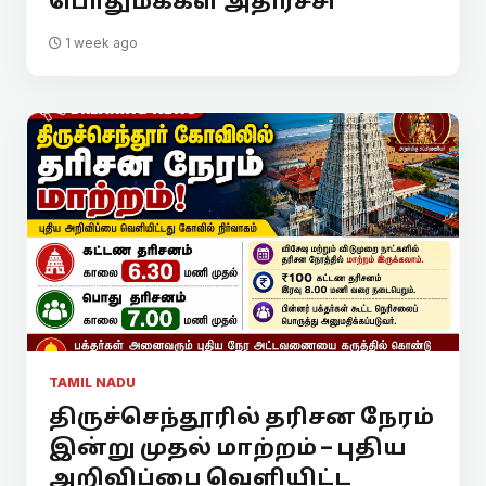
பொதுமக்கள் அதிர்ச்சி
1 week ago
TAMIL NADU
திருச்செந்தூரில் தரிசன நேரம்
இன்று முதல் மாற்றம் – புதிய
அறிவிப்பை வெளியிட்ட