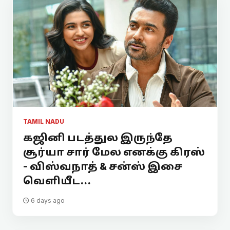
TAMIL NADU
கஜினி படத்துல இருந்தே
சூர்யா சார் மேல எனக்கு கிரஸ்
- விஸ்வநாத் & சன்ஸ் இசை
வெளியீட...
6 days ago