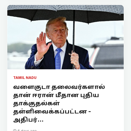
TAMIL NADU
வளைகுடா தலைவர்களால்
தான் ஈரான் மீதான புதிய
தாக்குதல்கள்
தள்ளிவைக்கப்பட்டன -
அதிபர்...
6 days ago