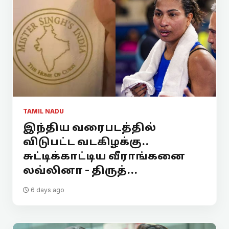
TAMIL NADU
இந்திய வரைபடத்தில்
விடுபட்ட வடகிழக்கு..
சுட்டிக்காட்டிய வீராங்கனை
லவ்லினா - திருத்...
6 days ago