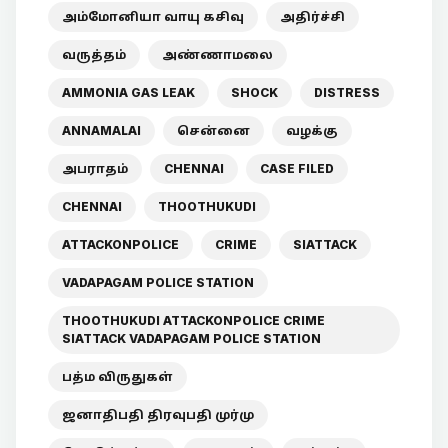
அம்மோனியா வாயு கசிவு
அதிர்ச்சி
வருத்தம்
அண்ணாமலை
AMMONIA GAS LEAK
SHOCK
DISTRESS
ANNAMALAI
சென்னை
வழக்கு
அபராதம்
CHENNAI
CASE FILED
CHENNAI
THOOTHUKUDI
ATTACKONPOLICE
CRIME
SIATTACK
VADAPAGAM POLICE STATION
THOOTHUKUDI ATTACKONPOLICE CRIME
SIATTACK VADAPAGAM POLICE STATION
பத்ம விருதுகள்
ஜனாதிபதி திரவுபதி முர்மு