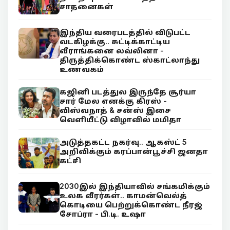
சாதனைகள்
இந்திய வரைபடத்தில் விடுபட்ட
வடகிழக்கு.. சுட்டிக்காட்டிய
வீராங்கனை லவ்லினா -
திருத்திக்கொண்ட ஸ்காட்லாந்து
உணவகம்
கஜினி படத்துல இருந்தே சூர்யா
சார் மேல எனக்கு கிரஸ் -
விஸ்வநாத் & சன்ஸ் இசை
வெளியீட்டு விழாவில் மமிதா
அடுத்தகட்ட நகர்வு.. ஆகஸ்ட் 5
அறிவிக்கும் கரப்பான்பூச்சி ஜனதா
கட்சி
2030இல் இந்தியாவில் சங்கமிக்கும்
உலக வீரர்கள்.. காமன்வெல்த்
கொடியை பெற்றுக்கொண்ட நீரஜ்
சோப்ரா - பி.டி. உஷா