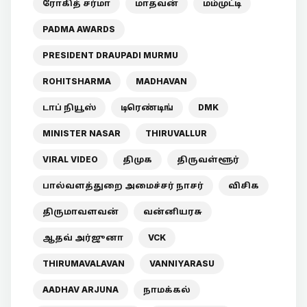
ரோகித் சர்மா
மாதவன்
மம்முட்டி
PADMA AWARDS
PRESIDENT DRAUPADI MURMU
ROHITSHARMA
MADHAVAN
டாப் நியூஸ்
டிரெண்டிங்
DMK
MINISTER NASAR
THIRUVALLUR
VIRAL VIDEO
திமுக
திருவள்ளூர்
பால்வளத்துறை அமைச்சர் நாசர்
விசிக
திருமாவளவன்
வன்னியரசு
ஆதவ் அர்ஜுனா
VCK
THIRUMAVALAVAN
VANNIYARASU
AADHAV ARJUNA
நாமக்கல்