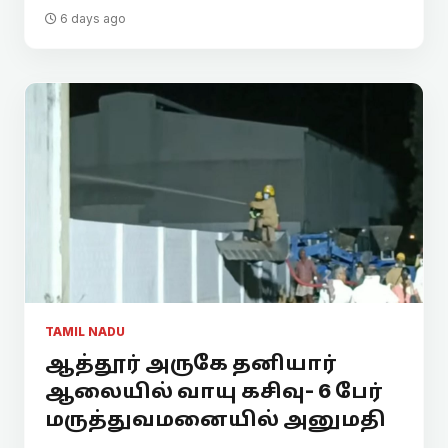
6 days ago
TAMIL NADU
ஆத்தூர் அருகே தனியார்
ஆலையில் வாயு கசிவு- 6 பேர்
மருத்துவமனையில் அனுமதி