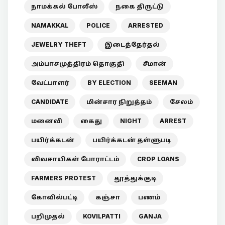
நாமக்கல் போலீஸ்
நகை திருட்டு
NAMAKKAL
POLICE
ARRESTED
JEWELRY THEFT
இடைத்தேர்தல்
அம்பாசமுத்திரம் தொகுதி
சீமான்
வேட்பாளர்
BY ELECTION
SEEMAN
CANDIDATE
மின்சார நிறுத்தம்
சேலம்
மனைவி
கைது
NIGHT
ARREST
பயிர்க்கடன்
பயிர்க்கடன் தள்ளுபடி
விவசாயிகள் போராட்டம்
CROP LOANS
FARMERS PROTEST
தூத்துக்குடி
கோவில்பட்டி
கஞ்சா
பணம்
பறிமுதல்
KOVILPATTI
GANJA