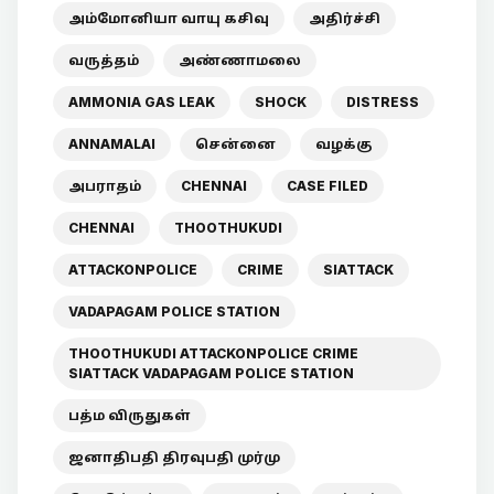
அம்மோனியா வாயு கசிவு
அதிர்ச்சி
வருத்தம்
அண்ணாமலை
AMMONIA GAS LEAK
SHOCK
DISTRESS
ANNAMALAI
சென்னை
வழக்கு
அபராதம்
CHENNAI
CASE FILED
CHENNAI
THOOTHUKUDI
ATTACKONPOLICE
CRIME
SIATTACK
VADAPAGAM POLICE STATION
THOOTHUKUDI ATTACKONPOLICE CRIME
SIATTACK VADAPAGAM POLICE STATION
பத்ம விருதுகள்
ஜனாதிபதி திரவுபதி முர்மு