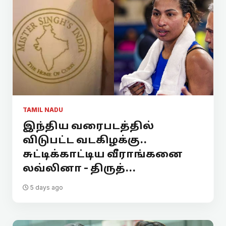
TAMIL NADU
இந்திய வரைபடத்தில்
விடுபட்ட வடகிழக்கு..
சுட்டிக்காட்டிய வீராங்கனை
லவ்லினா - திருத்...
5 days ago