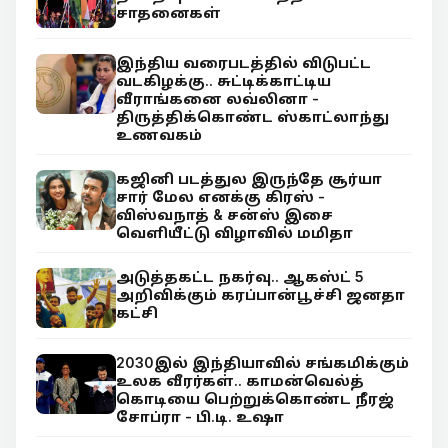
சாதனைகள்
இந்திய வரைபடத்தில் விடுபட்ட
வடகிழக்கு.. சுட்டிக்காட்டிய
வீராங்கனை லவ்லினா -
திருத்திக்கொண்ட ஸ்காட்லாந்து
உணவகம்
கஜினி படத்துல இருந்தே சூர்யா
சார் மேல எனக்கு கிரஸ் -
விஸ்வநாத் & சன்ஸ் இசை
வெளியீட்டு விழாவில் மமிதா
அடுத்தகட்ட நகர்வு.. ஆகஸ்ட் 5
அறிவிக்கும் கரப்பான்பூச்சி ஜனதா
கட்சி
2030இல் இந்தியாவில் சங்கமிக்கும்
உலக வீரர்கள்.. காமன்வெல்த்
கொடியை பெற்றுக்கொண்ட நீரஜ்
சோப்ரா - பி.டி. உஷா