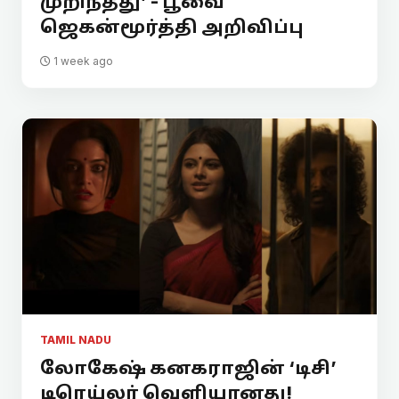
முறிந்தது’ - பூவை
ஜெகன்மூர்த்தி அறிவிப்பு
1 week ago
TAMIL NADU
லோகேஷ் கனகராஜின் ‘டிசி’
டிரெய்லர் வெளியானது!