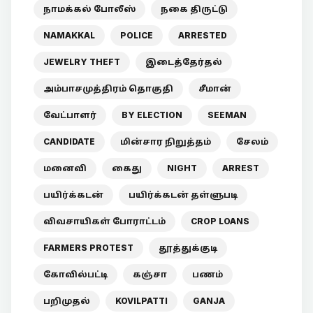
நாமக்கல் போலீஸ்
நகை திருட்டு
NAMAKKAL
POLICE
ARRESTED
JEWELRY THEFT
இடைத்தேர்தல்
அம்பாசமுத்திரம் தொகுதி
சீமான்
வேட்பாளர்
BY ELECTION
SEEMAN
CANDIDATE
மின்சார நிறுத்தம்
சேலம்
மனைவி
கைது
NIGHT
ARREST
பயிர்க்கடன்
பயிர்க்கடன் தள்ளுபடி
விவசாயிகள் போராட்டம்
CROP LOANS
FARMERS PROTEST
தூத்துக்குடி
கோவில்பட்டி
கஞ்சா
பணம்
பறிமுதல்
KOVILPATTI
GANJA