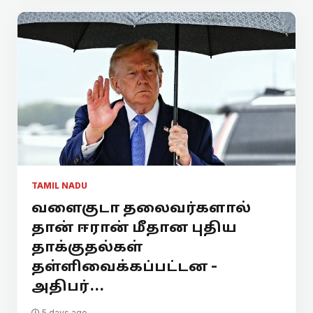
TAMIL NADU
வளைகுடா தலைவர்களால்
தான் ஈரான் மீதான புதிய
தாக்குதல்கள்
தள்ளிவைக்கப்பட்டன -
அதிபர்...
5 days ago