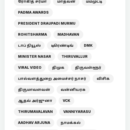
ரோகித் சர்மா
மாதவன்
மம்முட்டி
PADMA AWARDS
PRESIDENT DRAUPADI MURMU
ROHITSHARMA
MADHAVAN
டாப் நியூஸ்
டிரெண்டிங்
DMK
MINISTER NASAR
THIRUVALLUR
VIRAL VIDEO
திமுக
திருவள்ளூர்
பால்வளத்துறை அமைச்சர் நாசர்
விசிக
திருமாவளவன்
வன்னியரசு
ஆதவ் அர்ஜுனா
VCK
THIRUMAVALAVAN
VANNIYARASU
AADHAV ARJUNA
நாமக்கல்