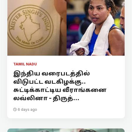
TAMIL NADU
இந்திய வரைபடத்தில்
விடுபட்ட வடகிழக்கு..
சுட்டிக்காட்டிய வீராங்கனை
லவ்லினா - திருத்...
6 days ago