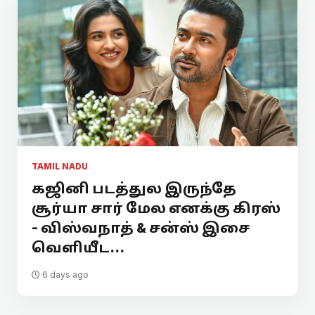
TAMIL NADU
கஜினி படத்துல இருந்தே
சூர்யா சார் மேல எனக்கு கிரஸ்
- விஸ்வநாத் & சன்ஸ் இசை
வெளியீட...
6 days ago