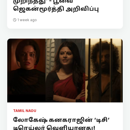
முறிந்தது’ - பூவை
ஜெகன்மூர்த்தி அறிவிப்பு
1 week ago
TAMIL NADU
லோகேஷ் கனகராஜின் ‘டிசி’
டிரெய்லர் வெளியானது!