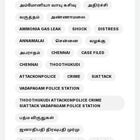
அம்மோனியா வாயு கசிவு
அதிர்ச்சி
வருத்தம்
அண்ணாமலை
AMMONIA GAS LEAK
SHOCK
DISTRESS
ANNAMALAI
சென்னை
வழக்கு
அபராதம்
CHENNAI
CASE FILED
CHENNAI
THOOTHUKUDI
ATTACKONPOLICE
CRIME
SIATTACK
VADAPAGAM POLICE STATION
THOOTHUKUDI ATTACKONPOLICE CRIME
SIATTACK VADAPAGAM POLICE STATION
பத்ம விருதுகள்
ஜனாதிபதி திரவுபதி முர்மு