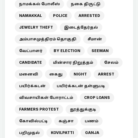
நாமக்கல் போலீஸ்
நகை திருட்டு
NAMAKKAL
POLICE
ARRESTED
JEWELRY THEFT
இடைத்தேர்தல்
அம்பாசமுத்திரம் தொகுதி
சீமான்
வேட்பாளர்
BY ELECTION
SEEMAN
CANDIDATE
மின்சார நிறுத்தம்
சேலம்
மனைவி
கைது
NIGHT
ARREST
பயிர்க்கடன்
பயிர்க்கடன் தள்ளுபடி
விவசாயிகள் போராட்டம்
CROP LOANS
FARMERS PROTEST
தூத்துக்குடி
கோவில்பட்டி
கஞ்சா
பணம்
பறிமுதல்
KOVILPATTI
GANJA