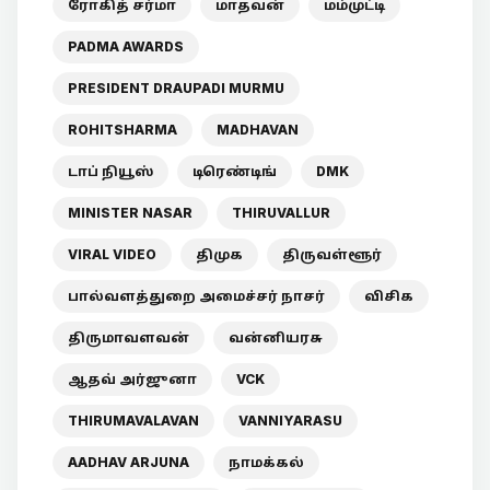
ரோகித் சர்மா
மாதவன்
மம்முட்டி
PADMA AWARDS
PRESIDENT DRAUPADI MURMU
ROHITSHARMA
MADHAVAN
டாப் நியூஸ்
டிரெண்டிங்
DMK
MINISTER NASAR
THIRUVALLUR
VIRAL VIDEO
திமுக
திருவள்ளூர்
பால்வளத்துறை அமைச்சர் நாசர்
விசிக
திருமாவளவன்
வன்னியரசு
ஆதவ் அர்ஜுனா
VCK
THIRUMAVALAVAN
VANNIYARASU
AADHAV ARJUNA
நாமக்கல்