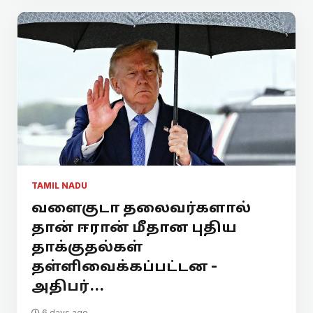
TAMIL NADU
வளைகுடா தலைவர்களால்
தான் ஈரான் மீதான புதிய
தாக்குதல்கள்
தள்ளிவைக்கப்பட்டன -
அதிபர்...
6 days ago