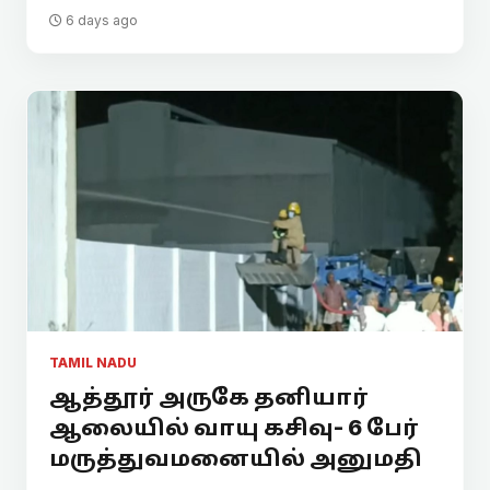
6 days ago
TAMIL NADU
ஆத்தூர் அருகே தனியார்
ஆலையில் வாயு கசிவு- 6 பேர்
மருத்துவமனையில் அனுமதி