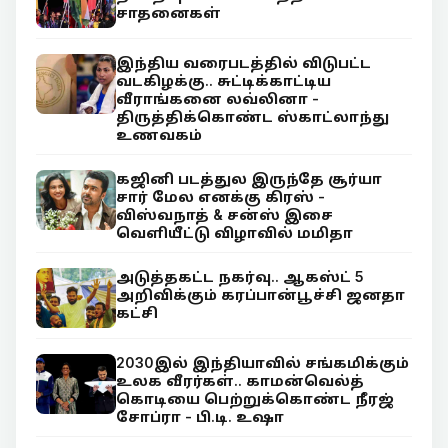
சாதனைகள்
இந்திய வரைபடத்தில் விடுபட்ட
வடகிழக்கு.. சுட்டிக்காட்டிய
வீராங்கனை லவ்லினா -
திருத்திக்கொண்ட ஸ்காட்லாந்து
உணவகம்
கஜினி படத்துல இருந்தே சூர்யா
சார் மேல எனக்கு கிரஸ் -
விஸ்வநாத் & சன்ஸ் இசை
வெளியீட்டு விழாவில் மமிதா
அடுத்தகட்ட நகர்வு.. ஆகஸ்ட் 5
அறிவிக்கும் கரப்பான்பூச்சி ஜனதா
கட்சி
2030இல் இந்தியாவில் சங்கமிக்கும்
உலக வீரர்கள்.. காமன்வெல்த்
கொடியை பெற்றுக்கொண்ட நீரஜ்
சோப்ரா - பி.டி. உஷா