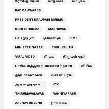
ரோகித் சர்மா
மாதவன்
மம்முட்டி
PADMA AWARDS
PRESIDENT DRAUPADI MURMU
ROHITSHARMA
MADHAVAN
டாப் நியூஸ்
டிரெண்டிங்
DMK
MINISTER NASAR
THIRUVALLUR
VIRAL VIDEO
திமுக
திருவள்ளூர்
பால்வளத்துறை அமைச்சர் நாசர்
விசிக
திருமாவளவன்
வன்னியரசு
ஆதவ் அர்ஜுனா
VCK
THIRUMAVALAVAN
VANNIYARASU
AADHAV ARJUNA
நாமக்கல்