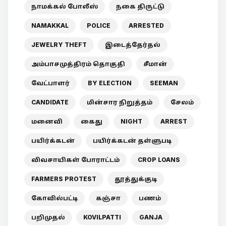
நாமக்கல் போலீஸ்
நகை திருட்டு
NAMAKKAL
POLICE
ARRESTED
JEWELRY THEFT
இடைத்தேர்தல்
அம்பாசமுத்திரம் தொகுதி
சீமான்
வேட்பாளர்
BY ELECTION
SEEMAN
CANDIDATE
மின்சார நிறுத்தம்
சேலம்
மனைவி
கைது
NIGHT
ARREST
பயிர்க்கடன்
பயிர்க்கடன் தள்ளுபடி
விவசாயிகள் போராட்டம்
CROP LOANS
FARMERS PROTEST
தூத்துக்குடி
கோவில்பட்டி
கஞ்சா
பணம்
பறிமுதல்
KOVILPATTI
GANJA