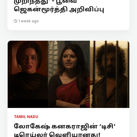
முறிந்தது’ - பூவை
ஜெகன்மூர்த்தி அறிவிப்பு
1 week ago
TAMIL NADU
லோகேஷ் கனகராஜின் ‘டிசி’
டிரெய்லர் வெளியானது!