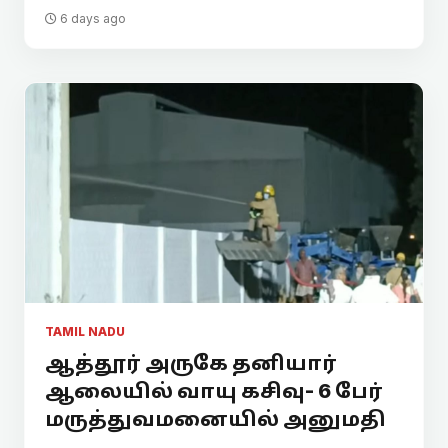
6 days ago
TAMIL NADU
ஆத்தூர் அருகே தனியார்
ஆலையில் வாயு கசிவு- 6 பேர்
மருத்துவமனையில் அனுமதி