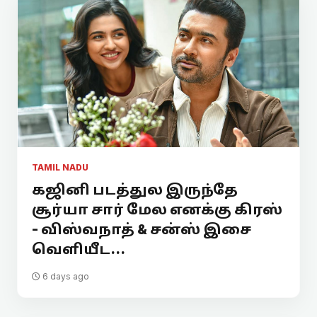
TAMIL NADU
கஜினி படத்துல இருந்தே
சூர்யா சார் மேல எனக்கு கிரஸ்
- விஸ்வநாத் & சன்ஸ் இசை
வெளியீட...
6 days ago