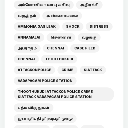
அம்மோனியா வாயு கசிவு
அதிர்ச்சி
வருத்தம்
அண்ணாமலை
AMMONIA GAS LEAK
SHOCK
DISTRESS
ANNAMALAI
சென்னை
வழக்கு
அபராதம்
CHENNAI
CASE FILED
CHENNAI
THOOTHUKUDI
ATTACKONPOLICE
CRIME
SIATTACK
VADAPAGAM POLICE STATION
THOOTHUKUDI ATTACKONPOLICE CRIME
SIATTACK VADAPAGAM POLICE STATION
பத்ம விருதுகள்
ஜனாதிபதி திரவுபதி முர்மு