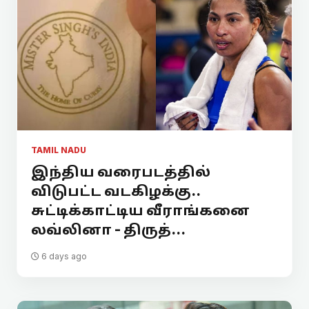
TAMIL NADU
இந்திய வரைபடத்தில்
விடுபட்ட வடகிழக்கு..
சுட்டிக்காட்டிய வீராங்கனை
லவ்லினா - திருத்...
6 days ago