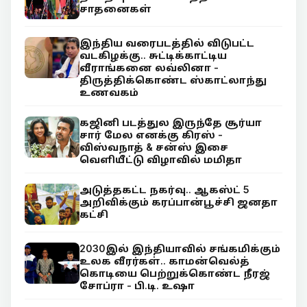
சாதனைகள்
இந்திய வரைபடத்தில் விடுபட்ட
வடகிழக்கு.. சுட்டிக்காட்டிய
வீராங்கனை லவ்லினா -
திருத்திக்கொண்ட ஸ்காட்லாந்து
உணவகம்
கஜினி படத்துல இருந்தே சூர்யா
சார் மேல எனக்கு கிரஸ் -
விஸ்வநாத் & சன்ஸ் இசை
வெளியீட்டு விழாவில் மமிதா
அடுத்தகட்ட நகர்வு.. ஆகஸ்ட் 5
அறிவிக்கும் கரப்பான்பூச்சி ஜனதா
கட்சி
2030இல் இந்தியாவில் சங்கமிக்கும்
உலக வீரர்கள்.. காமன்வெல்த்
கொடியை பெற்றுக்கொண்ட நீரஜ்
சோப்ரா - பி.டி. உஷா