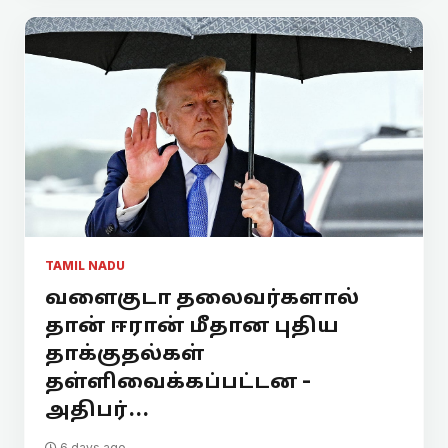
TAMIL NADU
வளைகுடா தலைவர்களால்
தான் ஈரான் மீதான புதிய
தாக்குதல்கள்
தள்ளிவைக்கப்பட்டன -
அதிபர்...
6 days ago